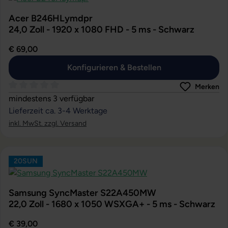
Acer B246HLymdpr
24,0 Zoll - 1920 x 1080 FHD - 5 ms - Schwarz
€ 69,00
Konfigurieren & Bestellen
Merken
Durchschnittliche Bewertung von 0 von 5 Sternen
mindestens 3 verfügbar
Lieferzeit ca. 3-4 Werktage
inkl. MwSt. zzgl. Versand
20SUN
Samsung SyncMaster S22A450MW
22,0 Zoll - 1680 x 1050 WSXGA+ - 5 ms - Schwarz
€ 39,00