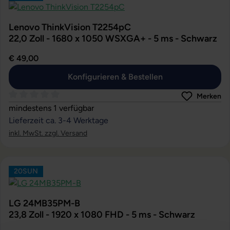
Lenovo ThinkVision T2254pC
22,0 Zoll - 1680 x 1050 WSXGA+ - 5 ms - Schwarz
€ 49,00
Konfigurieren & Bestellen
Merken
Durchschnittliche Bewertung von 0 von 5 Sternen
mindestens 1 verfügbar
Lieferzeit ca. 3-4 Werktage
inkl. MwSt. zzgl. Versand
20SUN
LG 24MB35PM-B
23,8 Zoll - 1920 x 1080 FHD - 5 ms - Schwarz