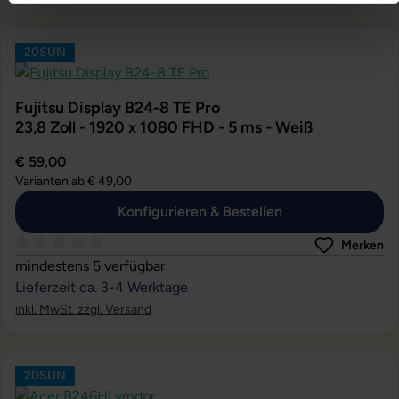
20SUN
Fujitsu Display B24-8 TE Pro
23,8 Zoll - 1920 x 1080 FHD - 5 ms - Weiß
€ 59,00
Varianten ab
€ 49,00
Konfigurieren & Bestellen
Merken
Durchschnittliche Bewertung von 0 von 5 Sternen
mindestens 5 verfügbar
Lieferzeit ca. 3-4 Werktage
inkl. MwSt. zzgl. Versand
20SUN