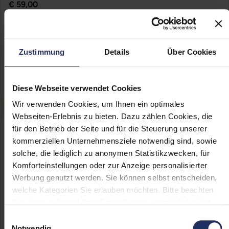
€ 59,00
Varianten ab
€ 49,00
Konfigurieren & Bestellen
Zustimmung
Details
Über Cookies
Merken
Durchschnittliche Bewertung von 0 von 5 Sternen
mindestens 1 verfügbar
Lieferzeit ca. 3-4 Werktage
Diese Webseite verwendet Cookies
inkl. MwSt. zzgl. Versand
Wir verwenden Cookies, um Ihnen ein optimales
Webseiten-Erlebnis zu bieten. Dazu zählen Cookies, die
20SUN
für den Betrieb der Seite und für die Steuerung unserer
kommerziellen Unternehmensziele notwendig sind, sowie
solche, die lediglich zu anonymen Statistikzwecken, für
LG 24MB35PY-B
Komforteinstellungen oder zur Anzeige personalisierter
24,0 Zoll - 1920 x 1080 FHD - 5 ms - Schwarz
Werbung genutzt werden. Sie können selbst entscheiden,
€ 59,00
welche Kategorien Sie erlauben möchten. Bitte beachten
Sie, dass aufgrund Ihrer Einstellungen, womöglich nicht
Konfigurieren & Bestellen
alle Funktionen der Webseite zur Verfügung stehen.
Einwilligungsauswahl
Weitere Informationen finden Sie in
Merken
Notwendig