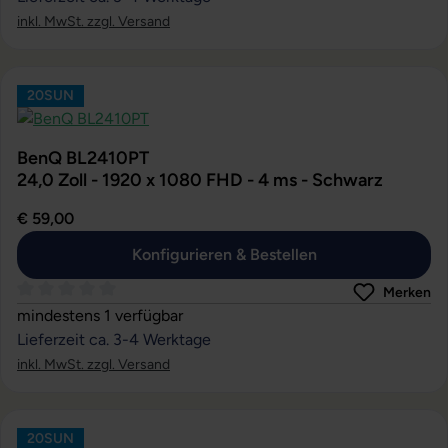
inkl. MwSt. zzgl. Versand
20SUN
BenQ BL2410PT
24,0 Zoll - 1920 x 1080 FHD - 4 ms - Schwarz
€ 59,00
Konfigurieren & Bestellen
Merken
Durchschnittliche Bewertung von 0 von 5 Sternen
mindestens 1 verfügbar
Lieferzeit ca. 3-4 Werktage
inkl. MwSt. zzgl. Versand
20SUN