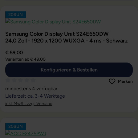
20SUN
Samsung Color Display Unit S24E650DW
24,0 Zoll - 1920 x 1200 WUXGA - 4 ms - Schwarz
€ 59,00
Varianten ab
€ 49,00
Konfigurieren & Bestellen
Merken
Durchschnittliche Bewertung von 0 von 5 Sternen
mindestens 4 verfügbar
Lieferzeit ca. 3-4 Werktage
inkl. MwSt. zzgl. Versand
20SUN