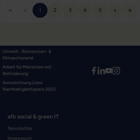
Seite
Seite
Seite
Seite
Seite
1
2
3
4
5
Umwelt-, Ressourcen- &
Klimaschonend
Arbeit für Menschen mit
Behinderung
Auszeichnung Lions
Nachhaltigkeitspreis 2023
afb social & green IT
Newsletter
Impressum