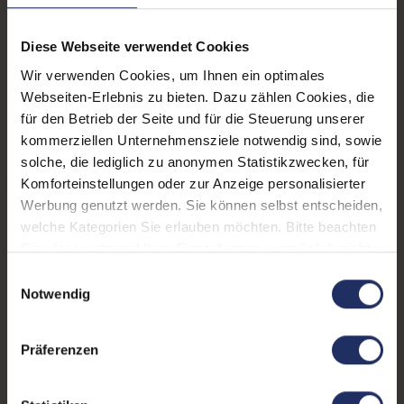
Diese Webseite verwendet Cookies
Wir verwenden Cookies, um Ihnen ein optimales
Webseiten-Erlebnis zu bieten. Dazu zählen Cookies, die
für den Betrieb der Seite und für die Steuerung unserer
kommerziellen Unternehmensziele notwendig sind, sowie
solche, die lediglich zu anonymen Statistikzwecken, für
Komforteinstellungen oder zur Anzeige personalisierter
Werbung genutzt werden. Sie können selbst entscheiden,
welche Kategorien Sie erlauben möchten. Bitte beachten
Sie, dass aufgrund Ihrer Einstellungen, womöglich nicht
alle Funktionen der Webseite zur Verfügung stehen.
Einwilligungsauswahl
Weitere Informationen finden Sie in
Notwendig
unserer Datenschutzerklärung.
Präferenzen