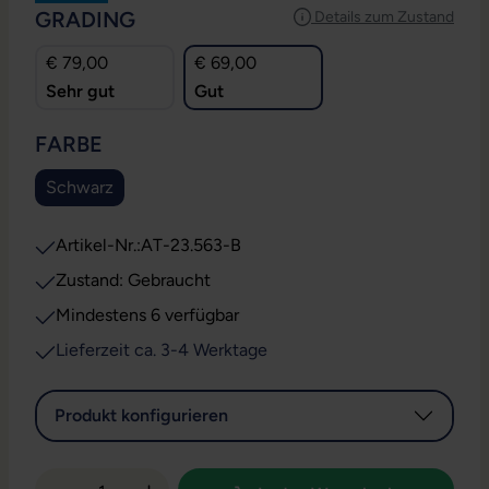
AUSWÄHLEN
GRADING
Details zum Zustand
€ 79,00
€ 69,00
Sehr gut
Gut
AUSWÄHLEN
FARBE
Schwarz
Artikel-Nr.:
AT-23.563-B
Zustand: Gebraucht
Mindestens 6 verfügbar
Lieferzeit ca. 3-4 Werktage
Produkt konfigurieren
Produkt Anzahl: Gib den gewünschten Wert 