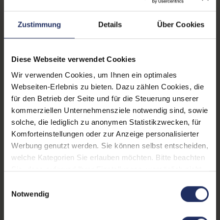
Paneltyp:
TN
Zustimmung
Details
Über Cookies
Pixelabstand:
0,270 mm
Helligkeit:
250 cd/m²
Diese Webseite verwendet Cookies
Wir verwenden Cookies, um Ihnen ein optimales
Seitenverhältnis:
16:10
Webseiten-Erlebnis zu bieten. Dazu zählen Cookies, die
Reaktionszeit:
5 ms
für den Betrieb der Seite und für die Steuerung unserer
kommerziellen Unternehmensziele notwendig sind, sowie
Kontrast:
1000:1
solche, die lediglich zu anonymen Statistikzwecken, für
Komforteinstellungen oder zur Anzeige personalisierter
Blickwinkel:
170°/160°
Werbung genutzt werden. Sie können selbst entscheiden,
Ergonomie:
Höhenverstellbar
, Neigbar
,
welche Kategorien Sie erlauben möchten. Bitte beachten
Pivot-Funktion
, Schwenkbar
Sie, dass aufgrund Ihrer Einstellungen, womöglich nicht
alle Funktionen der Webseite zur Verfügung stehen.
Einwilligungsauswahl
Schnittstellen:
1x DVI-D
, 1x VGA
Weitere Informationen finden Sie in
Notwendig
unserer Datenschutzerklärung.
Farbe:
Schwarz