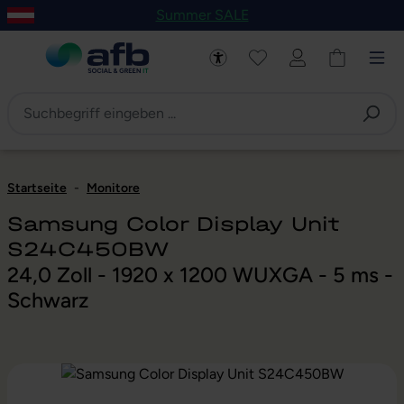
Summer SALE
um Hauptinhalt springen
Zur Navigation der B2B-Plattform springen
Startseite
-
Monitore
Samsung Color Display Unit
S24C450BW
24,0 Zoll - 1920 x 1200 WUXGA - 5 ms -
Schwarz
Bildergalerie überspringen