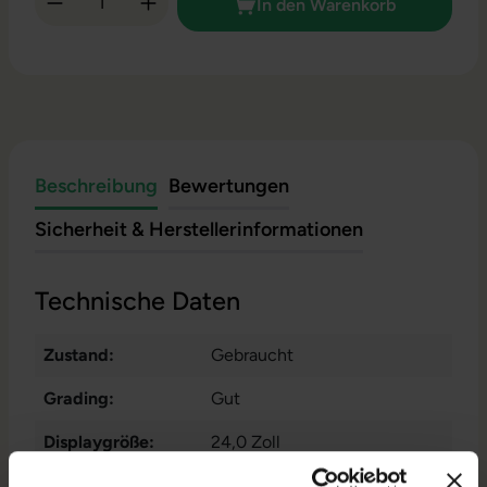
In den Warenkorb
Beschreibung
Bewertungen
Sicherheit & Herstellerinformationen
Technische Daten
Zustand:
Gebraucht
Grading:
Gut
Displaygröße:
24,0 Zoll
Displayauflösung:
1920 x 1200 WUXGA