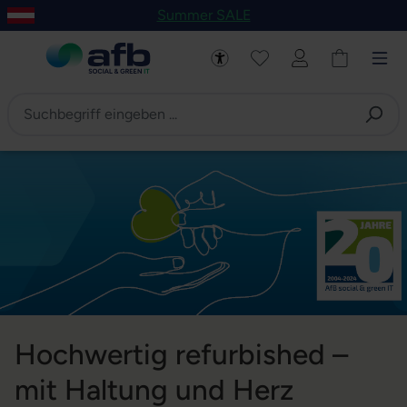
Summer SALE
um Hauptinhalt springen
Zur Navigation der B2B-Plattform springen
Hochwertig refurbished –
mit Haltung und Herz