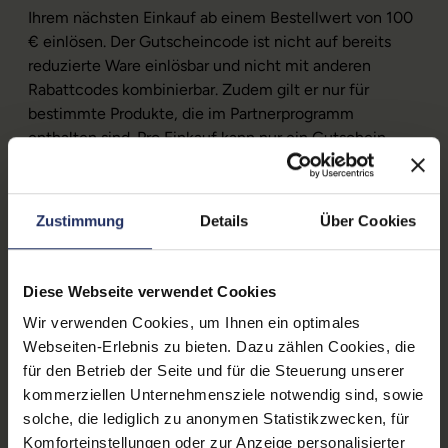
Ihrem nächsten Einkauf ab einem Bestellwert von 100
€ einlösen. Der Gutscheincode ist nicht auf bereits
reduzierte Ware einlösbar und nicht mit anderen
Rabattcodes kombinierbar. Zudem gilt er nur für
bestimmte Produkte, die im Partnerprogramm
enthalten sind. Pro Einkauf kann nur ein Gutschein
eingelöst werden. Welche Produkte im
Partnerprogramm enthalten sind, sehen Sie auf der
jeweiligen Produktdetailseite unter 'Technische Daten.
Zustimmung
Details
Über Cookies
Den Gutschein erhalten Sie spätestens am 15.11.2024
per E-Mail an die bei der Bestellung angegebene
Adresse. Welche Produkte im Partnerprogramm
Diese Webseite verwendet Cookies
enthalten sind, sehen Sie auf der jeweiligen
Wir verwenden Cookies, um Ihnen ein optimales
Produktdetailseite unter 'Technische Daten'
Webseiten-Erlebnis zu bieten. Dazu zählen Cookies, die
für den Betrieb der Seite und für die Steuerung unserer
kommerziellen Unternehmensziele notwendig sind, sowie
🤝 Wie ist uns das gelungen?
solche, die lediglich zu anonymen Statistikzwecken, für
Komforteinstellungen oder zur Anzeige personalisierter