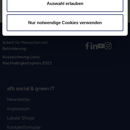
Auswahl erlauben
Nur notwendige Cookies verwenden
Umwelt-, Ressourcen- &
Klimaschonend
Arbeit für Menschen mit
Behinderung
Auszeichnung Lions
Nachhaltigkeitspreis 2023
afb social & green IT
Newsletter
Impressum
Lokale Shops
Kontaktformular