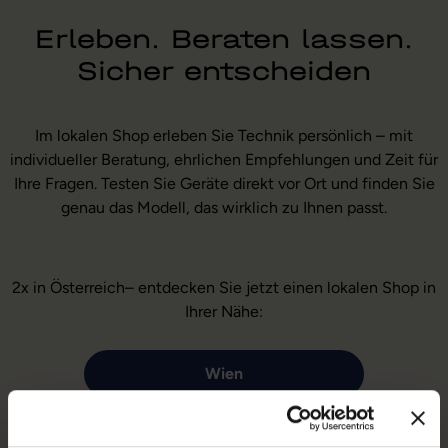
Erleben. Beraten lassen.
Sicher entscheiden
Im lokalen Shop erleben Sie Technik persönlich – mit
individueller Beratung, ehrlichen Empfehlungen und Zeit für
Ihre Fragen. Testen Sie Geräte direkt vor Ort und finden Sie
genau das Modell, das wirklich zu Ihnen passt.
2x in Österreich– entdecken Sie jetzt einen lokalen Shop in
Ihrer Nähe:
Wien
Klagenfurt