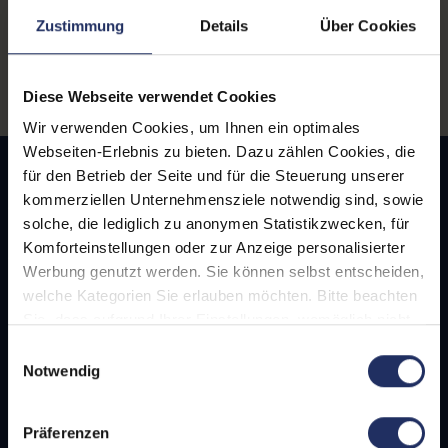
Zustimmung
Details
Über Cookies
Shop Locator
Diese Webseite verwendet Cookies
Wir verwenden Cookies, um Ihnen ein optimales
Webseiten-Erlebnis zu bieten. Dazu zählen Cookies, die
Umwelt-, Ressourcen- &
Klimaschonend
für den Betrieb der Seite und für die Steuerung unserer
kommerziellen Unternehmensziele notwendig sind, sowie
Arbeit für Menschen mit
solche, die lediglich zu anonymen Statistikzwecken, für
Behinderung
Komforteinstellungen oder zur Anzeige personalisierter
Auszeichnung Lions
Werbung genutzt werden. Sie können selbst entscheiden,
Nachhaltigkeitspreis 2023
welche Kategorien Sie erlauben möchten. Bitte beachten
Sie, dass aufgrund Ihrer Einstellungen, womöglich nicht
alle Funktionen der Webseite zur Verfügung stehen.
Einwilligungsauswahl
afb social & green IT
Weitere Informationen finden Sie in
Notwendig
unserer Datenschutzerklärung.
Newsletter
Impressum
Präferenzen