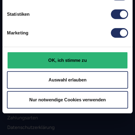
Lokale Shops
Statistiken
Kontaktformular
Marketing
afb-Welt
Karriere
Über afb
OK, ich stimme zu
Unsere Auszeichnungen
Partnerstimmen
Auswahl erlauben
Info & Recht
Nur notwendige Cookies verwenden
AGB
Zahlungsarten
Datenschutzerklärung