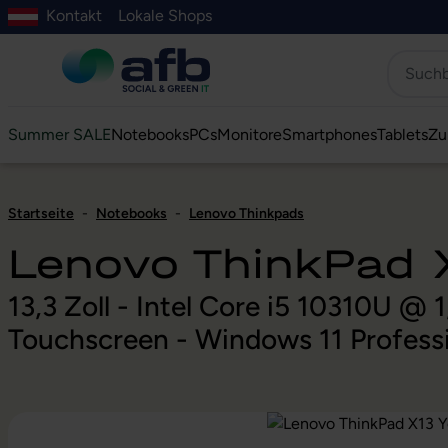
Kontakt
Lokale Shops
Hauptinhalt springen
ur Suche springen
Zur Hauptnavigation springen
Zur Navigation der B2B-Plattform springen
Summer SALE
Notebooks
PCs
Monitore
Smartphones
Tablets
Zu
Startseite
-
Notebooks
-
Lenovo Thinkpads
Lenovo ThinkPad 
13,3 Zoll - Intel Core i5 10310U 
Touchscreen - Windows 11 Profess
Bildergalerie überspringen