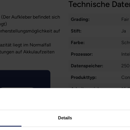
Technische Date
 (Der Aufkleber befindet sich
Grading:
Fair
egt)
erherstellungsmöglichkeit auf
Stift:
Ja
Farbe:
Sch
zität liegt im Normalfall
tungen auf Akkulaufzeiten
Prozessor:
Int
Datenspeicher:
250
Produkttyp:
Con
Arbeitsspeicher:
16 
CPU Generation:
10
Betriebssystem:
Win
Details
Prozessorkerne:
4