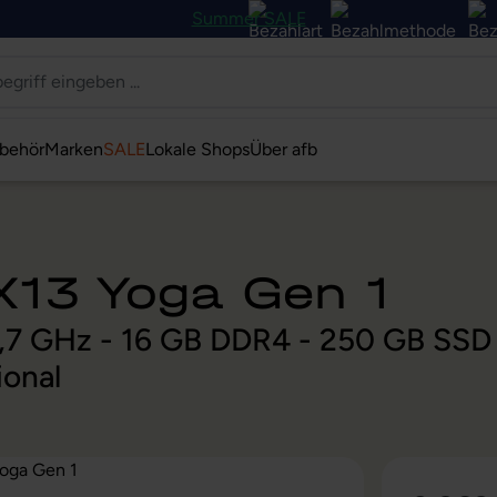
Summer SALE
behör
Marken
SALE
Lokale Shops
Über afb
X13 Yoga Gen 1
@ 1,7 GHz - 16 GB DDR4 - 250 GB SSD
ional