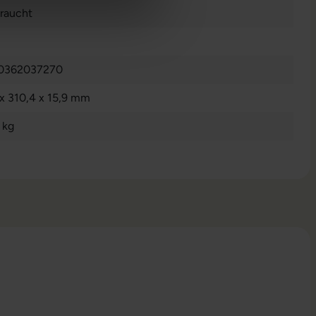
raucht
0362037270
 x 310,4 x 15,9 mm
 kg