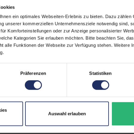
Displayart:
Tou
Cookies
nen ein optimales Webseiten-Erlebnis zu bieten. Dazu zählen C
Webcam:
Ja
ung unserer kommerziellen Unternehmensziele notwendig sind, sow
Tastaturbeleuchtung:
Ja
ür Komforteinstellungen oder zur Anzeige personalisierter Wer
elche Kategorien Sie erlauben möchten. Bitte beachten Sie, das
Schnittstellen:
1x 
ht alle Funktionen der Webseite zur Verfügung stehen. Weitere In
1x 
g.
LA
Meh
Displaygröße:
13,3
Präferenzen
Statistiken
LTE:
Nei
Displayauflösung:
192
Tastaturlayout:
Deu
ies
Auswahl erlauben
Onboard-Grafik:
Int
Fingerprintreader:
Ja