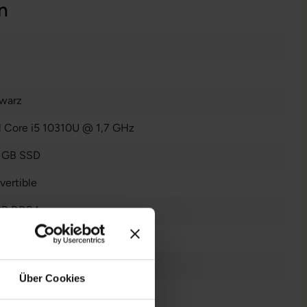
n
warz
el Core i5 10310U @ 1,7 GHz
 GB SSD
vertible
GB DDR4
dows 11 Professional
Über Cookies