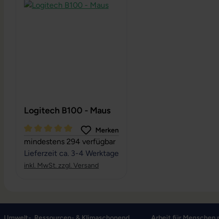
Logitech B100 - Maus
Merken
Durchschnittliche Bewertung von 5 von 5 Sternen
mindestens 294 verfügbar
Lieferzeit ca. 3-4 Werktage
inkl. MwSt. zzgl. Versand
Umwelt-, Ressourcen- & Klimaschonend
Arbeit für Menschen 