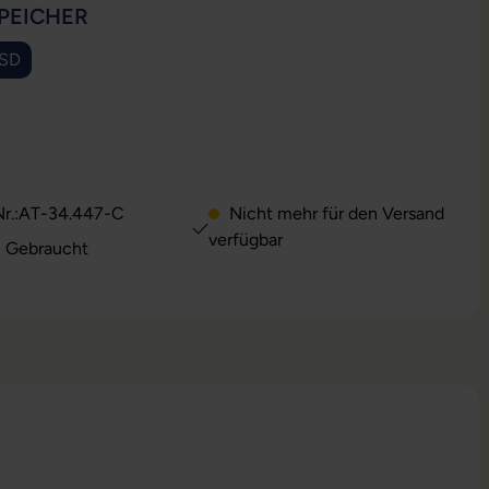
AUSWÄHLEN
PEICHER
SSD
se Option ist zurzeit nicht verfügbar.)
SWÄHLEN
r.:
AT-34.447-C
Nicht mehr für den Versand
verfügbar
: Gebraucht