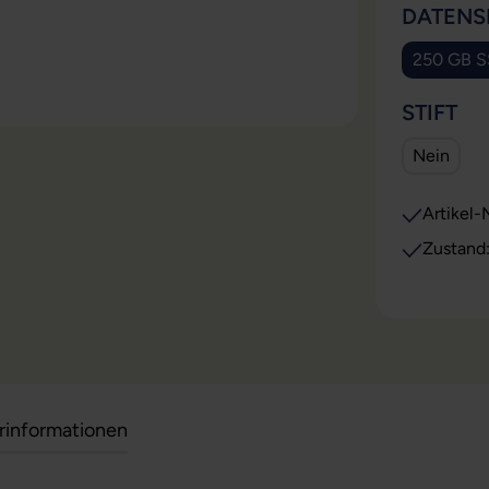
DATENS
250 GB 
(Die
AU
STIFT
Nein
Artikel-N
Zustand
erinformationen