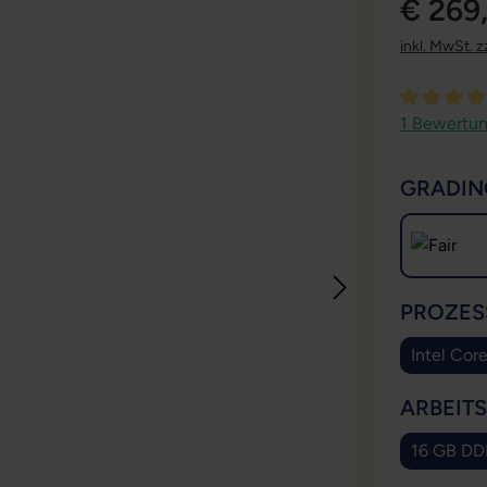
€ 269
inkl. MwSt. z
Durchschni
1 Bewertu
GRADIN
PROZES
Intel Cor
ARBEIT
16 GB D
(Die