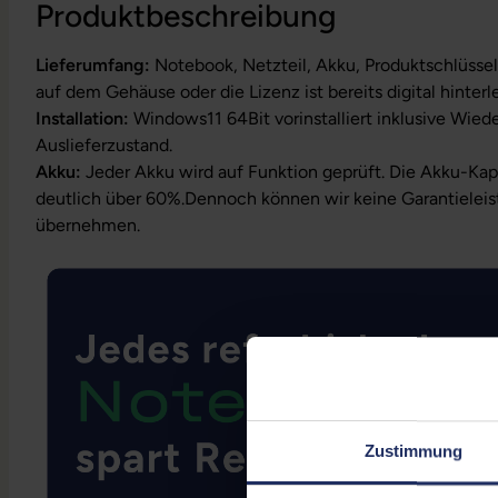
Produktbeschreibung
Lieferumfang:
Notebook, Netzteil, Akku, Produktschlüssel
auf dem Gehäuse oder die Lizenz ist bereits digital hinterl
Installation:
Windows11 64Bit vorinstalliert inklusive Wied
Auslieferzustand.
Akku:
Jeder Akku wird auf Funktion geprüft. Die Akku-Kapa
deutlich über 60%.Dennoch können wir keine Garantieleis
übernehmen.
Zustimmung