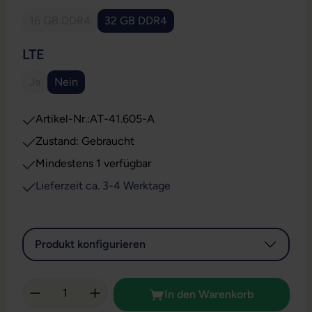
16 GB DDR4
32 GB DDR4
(Diese Option ist zurzeit nicht verfügbar.)
AUSWÄHLEN
LTE
Ja
Nein
(Diese Option ist zurzeit nicht verfügbar.)
Artikel-Nr.:
AT-41.605-A
Zustand: Gebraucht
Mindestens 1 verfügbar
Lieferzeit ca. 3-4 Werktage
Produkt konfigurieren
Produkt Anzahl: Gib den gewünschten Wert 
In den Warenkorb