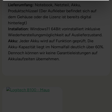
Lieferumfang:
Notebook, Netzteil, Akku,
Produktschlüssel (Der Aufkleber befindet sich auf
dem Gehäuse oder die Lizenz ist bereits digital
hinterlegt)
Installation:
Windows11 64Bit vorinstalliert inklusive
Wiederherstellungsmöglichkeit auf Auslieferzustand.
Akku:
Jeder Akku wird auf Funktion geprüft. Die
Akku-Kapazität liegt im Normalfall deutlich über 60%.
Dennoch können wir keine Garantieleistungen auf
Akkulaufzeiten übernehmen.
Produktgalerie überspringen