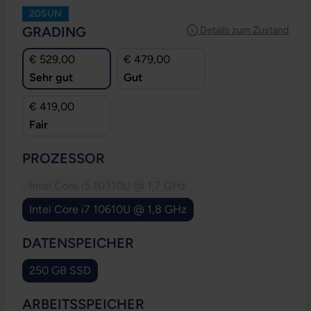
20SUN
AUSWÄHLEN
GRADING
Details zum Zustand
€ 529,00
€ 479,00
Sehr gut
Gut
€ 419,00
Fair
AUSWÄHLEN
PROZESSOR
Intel Core i5 10310U @ 1,7 GHz
(Diese Option ist zurzeit nicht verfügbar.)
Intel Core i7 10610U @ 1,8 GHz
AUSWÄHLEN
DATENSPEICHER
250 GB SSD
AUSWÄHLEN
ARBEITSSPEICHER