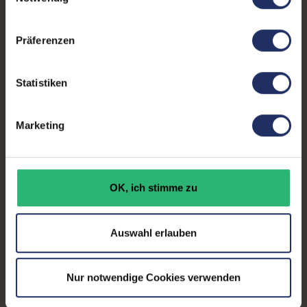
unserer Datenschutzerklärung.
Zustand:
Gebraucht
Präferenzen
Partnerprogramm:
Ja
Datenspeicher:
500 GB SSD
Statistiken
Arbeitsspeicher:
32 GB DDR4
Marketing
Prozessor:
Intel Core i7 10610U @ 1,8
GHz
GTIN/EAN:
4255867583845
OK, ich stimme zu
Maße (LxBxH):
225,8 x 328 x 16,1 mm
Gewicht:
1,27 kg
Auswahl erlauben
Nur notwendige Cookies verwenden
Produktbeschreibung