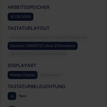
AUSWÄHLEN
ARBEITSSPEICHER
16 GB DDR4
AUSWÄHLEN
TASTATURLAYOUT
Großbritannien (QWERTY) ohne Ziffernblock
(Diese Option ist zurzeit nicht verfügbar
Deutsch (QWERTZ) ohne Ziffernblock
US (QWERTY) ohne Ziffernblock
(Diese Option ist zurzeit nicht verfügbar.)
AUSWÄHLEN
DISPLAYART
Mattes Display
Touchscreen
(Diese Option ist zurzeit nicht verfügb
AUSWÄHLEN
TASTATURBELEUCHTUNG
Ja
Nein