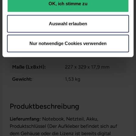
OK, ich stimme zu
Datenspeicher:
250 GB SSD
Arbeitsspeicher:
16 GB DDR4
Auswahl erlauben
Prozessor:
Intel Core i5 1135G7 @ 2,4
GHz
Nur notwendige Cookies verwenden
GTIN/EAN:
4255867585030
Maße (LxBxH):
227 x 329 x 17,9 mm
Gewicht:
1,53 kg
Produktbeschreibung
Lieferumfang:
Notebook, Netzteil, Akku,
Produktschlüssel (Der Aufkleber befindet sich auf
dem Gehäuse oder die Lizenz ist bereits digital