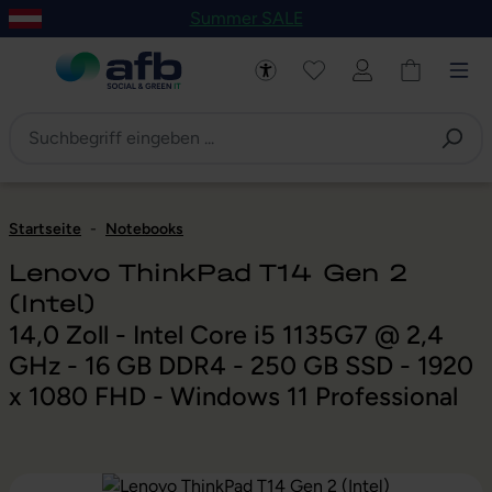
Summer SALE
um Hauptinhalt springen
Zur Navigation der B2B-Plattform springen
Startseite
-
Notebooks
Lenovo ThinkPad T14 Gen 2
(Intel)
14,0 Zoll - Intel Core i5 1135G7 @ 2,4
GHz - 16 GB DDR4 - 250 GB SSD - 1920
x 1080 FHD - Windows 11 Professional
Bildergalerie überspringen