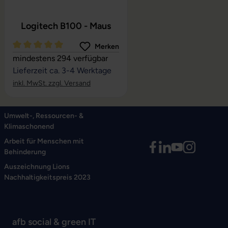
Logitech B100 - Maus
Merken
Durchschnittliche Bewertung von 5 von 5 Sternen
mindestens 294 verfügbar
Lieferzeit ca. 3-4 Werktage
inkl. MwSt. zzgl. Versand
Umwelt-, Ressourcen- &
Klimaschonend
Arbeit für Menschen mit
Behinderung
Auszeichnung Lions
Nachhaltigkeitspreis 2023
afb social & green IT