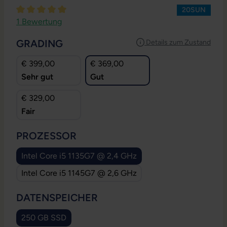
20SUN
Durchschnittliche Bewertung von 5 von 5 Sternen
1 Bewertung
AUSWÄHLEN
GRADING
Details zum Zustand
€ 399,00
€ 369,00
Sehr gut
Gut
€ 329,00
Fair
AUSWÄHLEN
PROZESSOR
Intel Core i5 1135G7 @ 2,4 GHz
Intel Core i5 1145G7 @ 2,6 GHz
AUSWÄHLEN
DATENSPEICHER
250 GB SSD