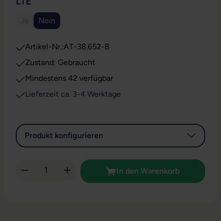
AUSWÄHLEN
LTE
Ja
Nein
(Diese Option ist zurzeit nicht verfügbar.)
Artikel-Nr.:
AT-38.652-B
Zustand: Gebraucht
Mindestens 42 verfügbar
Lieferzeit ca. 3-4 Werktage
Produkt konfigurieren
Produkt Anzahl: Gib den gewünschten Wert 
In den Warenkorb