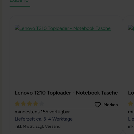
Zubehör
Produktgalerie überspringen
Lenovo T210 Toploader - Notebook Tasche
Lo
Merken
Durchschnittliche Bewertung von 4 von 5 Sternen
Du
mindestens 155 verfügbar
mi
Lieferzeit ca. 3-4 Werktage
Li
inkl. MwSt. zzgl. Versand
ink