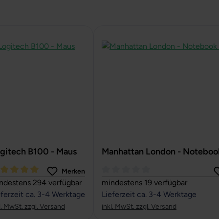
gitech B100 - Maus
Manhattan London - Noteboo
Merken
rchschnittliche Bewertung von 5 von 5 Sternen
Durchschnittliche Bewertung von
ndestens 294 verfügbar
mindestens 19 verfügbar
eferzeit ca. 3-4 Werktage
Lieferzeit ca. 3-4 Werktage
l. MwSt. zzgl. Versand
inkl. MwSt. zzgl. Versand