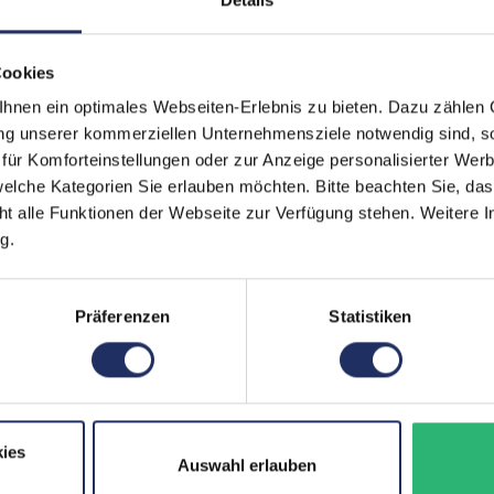
Tastaturbeleuchtung:
Ja
Schnittstellen:
1x 
Cookies
45
nen ein optimales Webseiten-Erlebnis zu bieten. Dazu zählen C
Thu
Meh
ung unserer kommerziellen Unternehmensziele notwendig sind, sow
ür Komforteinstellungen oder zur Anzeige personalisierter Wer
Displaygröße:
15,
elche Kategorien Sie erlauben möchten. Bitte beachten Sie, das
LTE:
Nei
ht alle Funktionen der Webseite zur Verfügung stehen. Weitere In
g.
Displayauflösung:
192
Tastaturlayout:
Deu
Präferenzen
Statistiken
Grafikkartenspeicher:
4 
Fingerprintreader:
Ja
Zustand:
Geb
ies
Auswahl erlauben
Partnerprogramm:
Ja