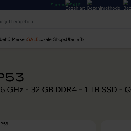
Summer SALE
behör
Marken
SALE
Lokale Shops
Über afb
 P53
 2,6 GHz - 32 GB DDR4 - 1 TB SSD -