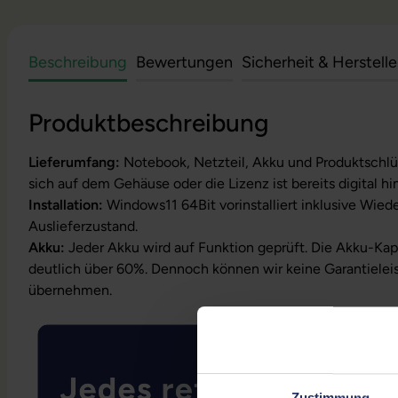
Beschreibung
Bewertungen
Sicherheit & Herstell
Produktbeschreibung
Lieferumfang:
Notebook, Netzteil, Akku und Produktschlüs
sich auf dem Gehäuse oder die Lizenz ist bereits digital hi
Installation:
Windows11 64Bit vorinstalliert inklusive Wied
Auslieferzustand.
Akku:
Jeder Akku wird auf Funktion geprüft. Die Akku-Kapa
deutlich über 60%. Dennoch können wir keine Garantielei
übernehmen.
Zustimmung