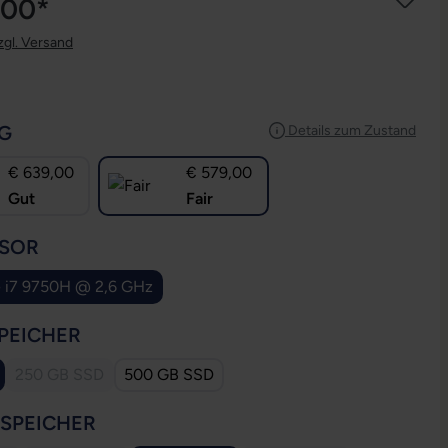
,00*
zgl. Versand
AUSWÄHLEN
G
Details zum Zustand
€ 639,00
€ 579,00
Gut
Fair
AUSWÄHLEN
SOR
e i7 9750H @ 2,6 GHz
AUSWÄHLEN
PEICHER
250 GB SSD
500 GB SSD
(Diese Option ist zurzeit nicht verfügbar.)
AUSWÄHLEN
SSPEICHER