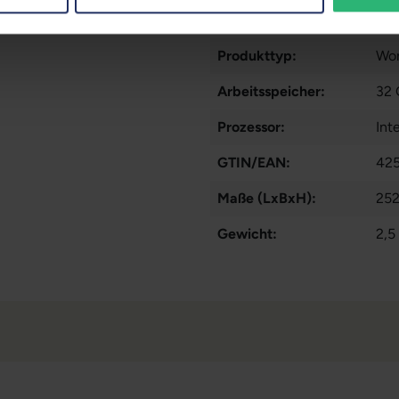
Datenspeicher:
1 T
Produkttyp:
Wor
Arbeitsspeicher:
32
Prozessor:
Int
GTIN/EAN:
42
Maße (LxBxH):
252
Gewicht:
2,5