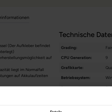
erinformationen
Technische Date
sel (Der Aufkleber befindet
Grading:
Fair
nterlegt)
erherstellungsmöglichkeit auf
CPU Generation:
9
Grafikkarte:
Qua
zität liegt im Normalfall
stungen auf Akkulaufzeiten
Betriebssystem:
Win
Prozessorkerne:
6
Displayart:
Mat
Webcam:
Ja
Details