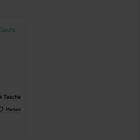
k Tasche
Merken
 0 von 5 Sternen