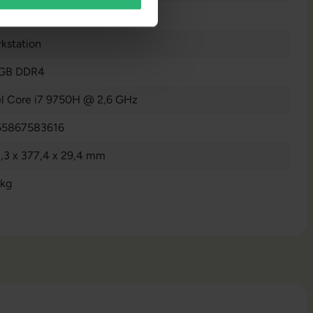
B SSD
kstation
 GB DDR4
el Core i7 9750H @ 2,6 GHz
55867583616
,3 x 377,4 x 29,4 mm
 kg