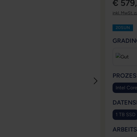
€ 579
inkl. MwSt. z
20SUN
GRADIN
PROZES
Intel Cor
DATENS
1 TB SSD
ARBEIT