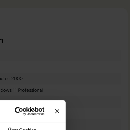
n
dro T2000
dows 11 Professional
tes Display
Über Cookies