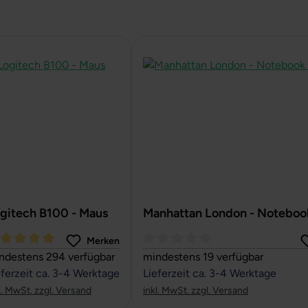
gitech B100 - Maus
Manhattan London - Noteboo
Merken
rchschnittliche Bewertung von 5 von 5 Sternen
Durchschnittliche Bewertung von
ndestens 294 verfügbar
mindestens 19 verfügbar
eferzeit ca. 3-4 Werktage
Lieferzeit ca. 3-4 Werktage
l. MwSt. zzgl. Versand
inkl. MwSt. zzgl. Versand