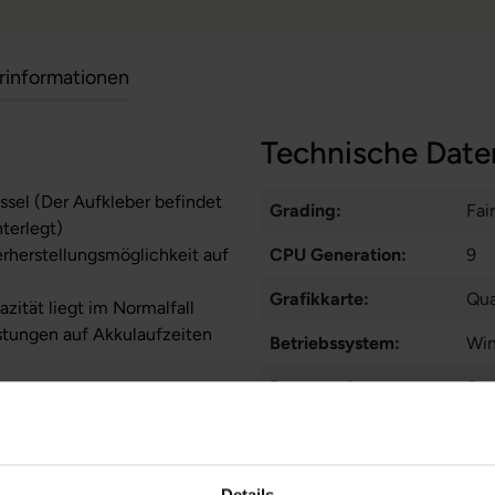
erinformationen
Technische Date
sel (Der Aufkleber befindet
Grading:
Fair
nterlegt)
erherstellungsmöglichkeit auf
CPU Generation:
9
Grafikkarte:
Qua
zität liegt im Normalfall
stungen auf Akkulaufzeiten
Betriebssystem:
Win
Prozessorkerne:
6
Displayart:
Mat
Webcam:
Ja
Details