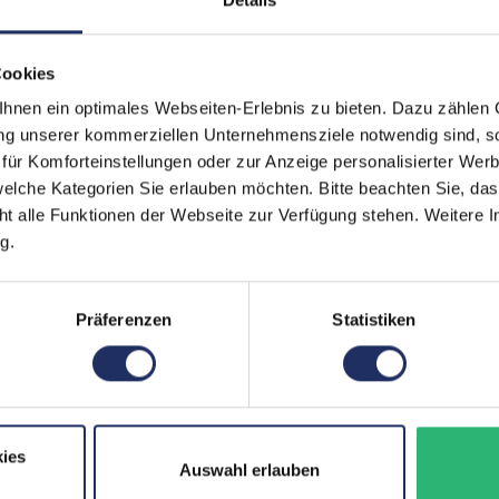
Tastaturbeleuchtung:
Ja
Schnittstellen:
1x 
Cookies
45
nen ein optimales Webseiten-Erlebnis zu bieten. Dazu zählen C
Thu
Meh
ung unserer kommerziellen Unternehmensziele notwendig sind, sow
ür Komforteinstellungen oder zur Anzeige personalisierter Wer
Displaygröße:
15,
elche Kategorien Sie erlauben möchten. Bitte beachten Sie, das
LTE:
Nei
ht alle Funktionen der Webseite zur Verfügung stehen. Weitere In
g.
Displayauflösung:
192
Tastaturlayout:
Deu
Präferenzen
Statistiken
Grafikkartenspeicher:
4 
Fingerprintreader:
Ja
Zustand:
Geb
ies
Auswahl erlauben
Partnerprogramm:
Ja