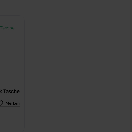
k Tasche
Merken
 0 von 5 Sternen