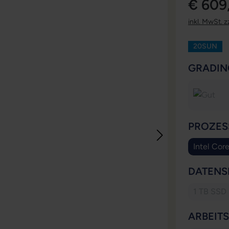
€ 609
inkl. MwSt. z
20SUN
GRADIN
PROZES
Intel Cor
DATENS
1 TB SSD
(Diese
ARBEIT