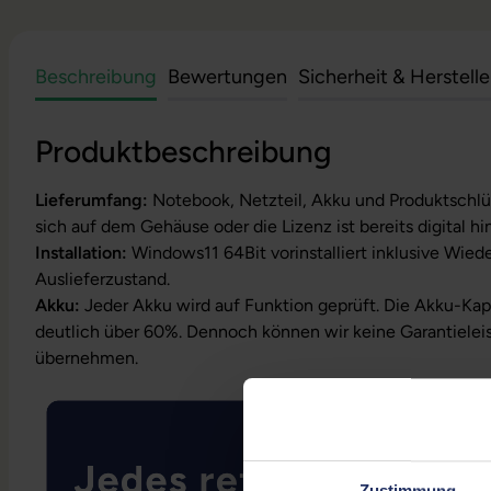
Beschreibung
Bewertungen
Sicherheit & Herstell
Produktbeschreibung
Lieferumfang:
Notebook, Netzteil, Akku und Produktschlüs
sich auf dem Gehäuse oder die Lizenz ist bereits digital hi
Installation:
Windows11 64Bit vorinstalliert inklusive Wied
Auslieferzustand.
Akku:
Jeder Akku wird auf Funktion geprüft. Die Akku-Kapa
deutlich über 60%. Dennoch können wir keine Garantielei
übernehmen.
Zustimmung