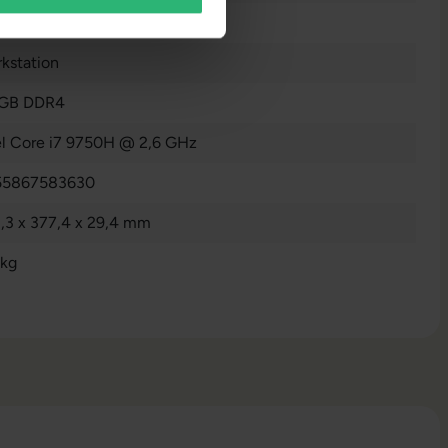
0 GB SSD
kstation
 GB DDR4
el Core i7 9750H @ 2,6 GHz
55867583630
,3 x 377,4 x 29,4 mm
 kg