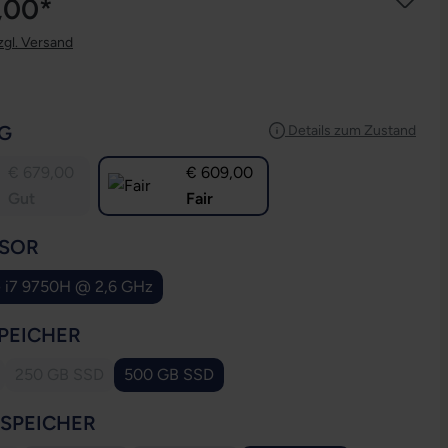
,00*
zgl. Versand
AUSWÄHLEN
G
Details zum Zustand
€ 679,00
€ 609,00
Gut
Fair
AUSWÄHLEN
SOR
e i7 9750H @ 2,6 GHz
AUSWÄHLEN
PEICHER
250 GB SSD
500 GB SSD
 Option ist zurzeit nicht verfügbar.)
(Diese Option ist zurzeit nicht verfügbar.)
AUSWÄHLEN
SSPEICHER