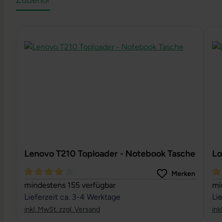
Zubehör
Produktgalerie überspringen
Lenovo T210 Toploader - Notebook Tasche
Lo
Merken
Durchschnittliche Bewertung von 4 von 5 Sternen
Du
mindestens 155 verfügbar
mi
Lieferzeit ca. 3-4 Werktage
Li
inkl. MwSt. zzgl. Versand
ink