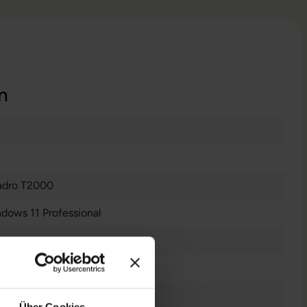
n
dro T2000
dows 11 Professional
tes Display
Über Cookies