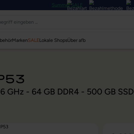
Summer SALE
behör
Marken
SALE
Lokale Shops
Über afb
 P53
@ 2,6 GHz - 64 GB DDR4 - 500 GB SS