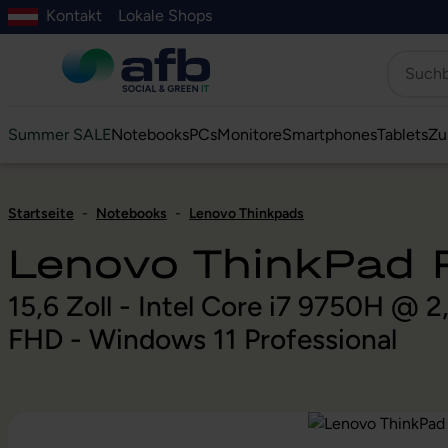
Kontakt
Lokale Shops
Hauptinhalt springen
ur Suche springen
Zur Hauptnavigation springen
Zur Navigation der B2B-Plattform springen
Summer SALE
Notebooks
PCs
Monitore
Smartphones
Tablets
Zu
Startseite
-
Notebooks
-
Lenovo Thinkpads
Lenovo ThinkPad
15,6 Zoll - Intel Core i7 9750H 
FHD - Windows 11 Professional
Bildergalerie überspringen