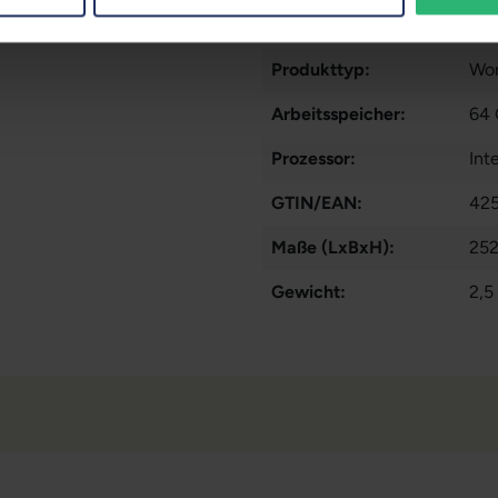
Datenspeicher:
50
Produkttyp:
Wor
Arbeitsspeicher:
64
Prozessor:
Int
GTIN/EAN:
42
Maße (LxBxH):
252
Gewicht:
2,5