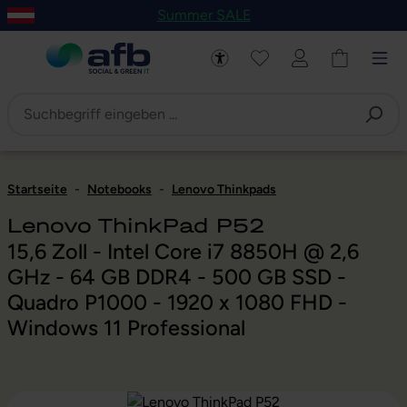
Summer SALE
um Hauptinhalt springen
Zur Navigation der B2B-Plattform springen
Startseite
-
Notebooks
-
Lenovo Thinkpads
Lenovo ThinkPad P52
15,6 Zoll - Intel Core i7 8850H @ 2,6
GHz - 64 GB DDR4 - 500 GB SSD -
Quadro P1000 - 1920 x 1080 FHD -
Windows 11 Professional
Bildergalerie überspringen