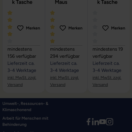
k Tasche
Maus
k Tasche
Merken
Merken
Merken
Durchschnittliche Bewertung von 4 von 5 Sternen
Durchschnittliche Bewertung von 5 vo
Durchschnittliche
mindestens
mindestens
mindestens 19
156 verfügbar
294 verfügbar
verfügbar
Lieferzeit ca.
Lieferzeit ca.
Lieferzeit ca.
3-4 Werktage
3-4 Werktage
3-4 Werktage
inkl. MwSt. zzgl.
inkl. MwSt. zzgl.
inkl. MwSt. zzgl.
Versand
Versand
Versand
Umwelt-, Ressourcen- &
Klimaschonend
Arbeit für Menschen mit
Behinderung