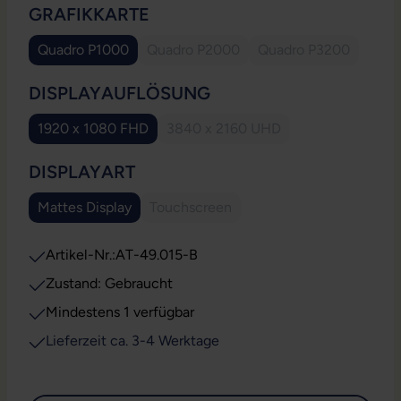
AUSWÄHLEN
GRAFIKKARTE
Quadro P1000
Quadro P2000
Quadro P3200
(Diese Option ist zurzeit nicht verfüg
(Diese Option ist 
AUSWÄHLEN
DISPLAYAUFLÖSUNG
1920 x 1080 FHD
3840 x 2160 UHD
(Diese Option ist zurzeit nicht v
AUSWÄHLEN
DISPLAYART
Mattes Display
Touchscreen
(Diese Option ist zurzeit nicht verfügb
Artikel-Nr.:
AT-49.015-B
Zustand: Gebraucht
Mindestens 1 verfügbar
Lieferzeit ca. 3-4 Werktage