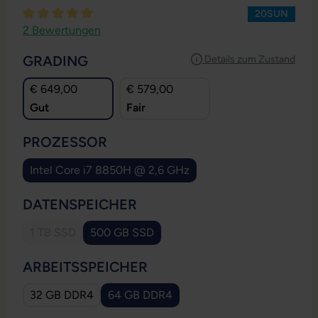
20SUN
Durchschnittliche Bewertung von 5 von 5 Sternen
2 Bewertungen
AUSWÄHLEN
GRADING
Details zum Zustand
€ 649,00
€ 579,00
Gut
Fair
AUSWÄHLEN
PROZESSOR
Intel Core i7 8850H @ 2,6 GHz
AUSWÄHLEN
DATENSPEICHER
1 TB SSD
500 GB SSD
(Diese Option ist zurzeit nicht verfügbar.)
AUSWÄHLEN
ARBEITSSPEICHER
32 GB DDR4
64 GB DDR4