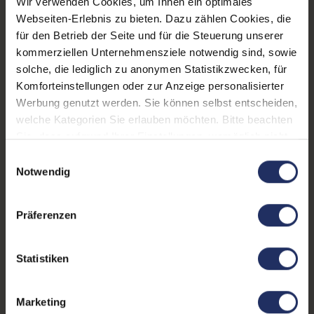
Displayauflösung:
1920 x 1080 FHD
Wir verwenden Cookies, um Ihnen ein optimales
Webseiten-Erlebnis zu bieten. Dazu zählen Cookies, die
Tastaturlayout:
Deutsch (QWERTZ) mit
für den Betrieb der Seite und für die Steuerung unserer
Ziffernblock
kommerziellen Unternehmensziele notwendig sind, sowie
solche, die lediglich zu anonymen Statistikzwecken, für
Grafikkartenspeicher:
4 GB GDDR5
Komforteinstellungen oder zur Anzeige personalisierter
Fingerprintreader:
Nein
Werbung genutzt werden. Sie können selbst entscheiden,
welche Kategorien Sie erlauben möchten. Bitte beachten
Zustand:
Gebraucht
Sie, dass aufgrund Ihrer Einstellungen, womöglich nicht
alle Funktionen der Webseite zur Verfügung stehen.
Einwilligungsauswahl
Partnerprogramm:
Ja
Weitere Informationen finden Sie in
Notwendig
Datenspeicher:
500 GB SSD
unserer Datenschutzerklärung.
Produkttyp:
Workstation
Präferenzen
Arbeitsspeicher:
64 GB DDR4
Statistiken
Prozessor:
Intel Core i7 8850H @ 2,6
GHz
Marketing