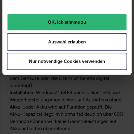
GTIN/EAN:
4255867576427
Maße (LxBxH):
252,3 x 377,4 x 29,4 mm
OK, ich stimme zu
Gewicht:
2,45 kg
Auswahl erlauben
Produktbeschreibung
Nur notwendige Cookies verwenden
Lieferumfang:
Notebook, Netzteil, Akku,
Produktschlüssel (Der Aufkleber befindet sich auf
dem Gehäuse oder die Lizenz ist bereits digital
hinterlegt)
Installation:
Windows11 64Bit vorinstalliert inklusive
Wiederherstellungsmöglichkeit auf Auslieferzustand.
Akku:
Jeder Akku wird auf Funktion geprüft. Die
Akku-Kapazität liegt im Normalfall deutlich über 60%.
Dennoch können wir keine Garantieleistungen auf
Akkulaufzeiten übernehmen.