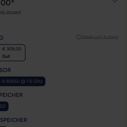
,00*
zgl. Versand
AUSWÄHLEN
G
Details zum Zustand
€ 309,00
Gut
AUSWÄHLEN
SOR
e i5 8265U @ 1,6 GHz
AUSWÄHLEN
PEICHER
SSD
AUSWÄHLEN
SSPEICHER