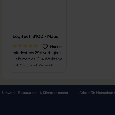
Logitech B100 - Maus
Merken
Durchschnittliche Bewertung von 5 von 5 Sternen
mindestens 294 verfügbar
Lieferzeit ca. 3-4 Werktage
inkl. MwSt. zzgl. Versand
Umwelt-, Ressourcen- & Klimaschonend
Arbeit für Menschen 