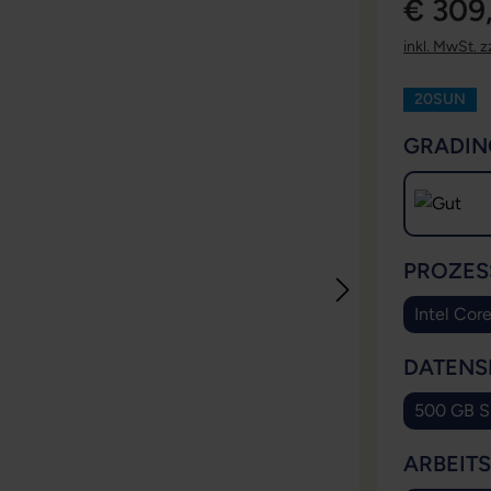
€ 309
inkl. MwSt. z
20SUN
GRADIN
PROZES
Intel Cor
DATENS
500 GB 
ARBEIT