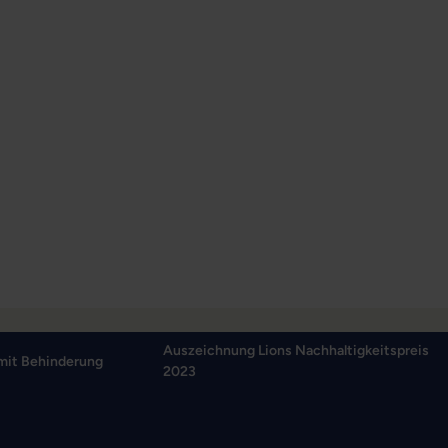
Auszeichnung Lions Nachhaltigkeitspreis
mit Behinderung
2023