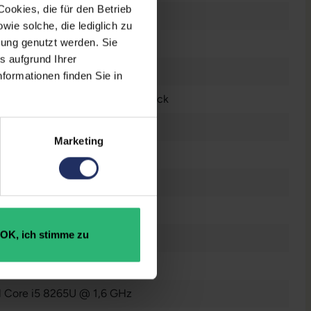
ookies, die für den Betrieb
 Zoll
ie solche, die lediglich zu
bung genutzt werden. Sie
n
s aufgrund Ihrer
0 x 1080 FHD
formationen finden Sie in
tsch (QWERTZ) ohne Ziffernblock
el® UHD Graphics 620
Marketing
n
raucht
OK, ich stimme zu
 GB SSD
GB DDR4
el Core i5 8265U @ 1,6 GHz