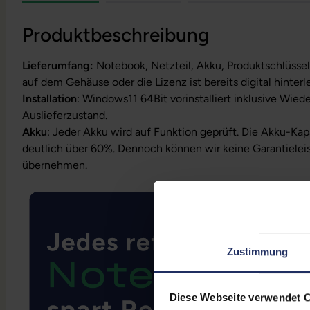
Produktbeschreibung
Lieferumfang:
Notebook, Netzteil, Akku, Produktschlüssel
auf dem Gehäuse oder die Lizenz ist bereits digital hinterl
Installation
: Windows11 64Bit vorinstalliert inklusive Wied
Auslieferzustand.
Akku
: Jeder Akku wird auf Funktion geprüft. Die Akku-Kapa
deutlich über 60%. Dennoch können wir keine Garantielei
übernehmen.
Zustimmung
Diese Webseite verwendet 