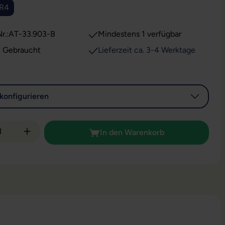
DR4
r.:
AT-33.903-B
Mindestens 1 verfügbar
: Gebraucht
Lieferzeit ca. 3-4 Werktage
konfigurieren
 Anzahl: Gib den gewünschten Wert ein od
In den Warenkorb