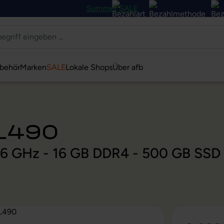
Summer SALE
behör
Marken
SALE
Lokale Shops
Über afb
 L490
 1,6 GHz - 16 GB DDR4 - 500 GB SSD