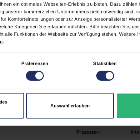
nen ein optimales Webseiten-Erlebnis zu bieten. Dazu zählen C
Displaygröße:
14,0
ung unserer kommerziellen Unternehmensziele notwendig sind, sow
ür Komforteinstellungen oder zur Anzeige personalisierter Wer
LTE:
Nei
elche Kategorien Sie erlauben möchten. Bitte beachten Sie, das
Displayauflösung:
192
ht alle Funktionen der Webseite zur Verfügung stehen. Weitere In
g.
Tastaturlayout:
Deu
Onboard-Grafik:
Int
Präferenzen
Statistiken
Fingerprintreader:
Nei
Zustand:
Geb
Partnerprogramm:
Ja
ies
Auswahl erlauben
Datenspeicher:
500
Arbeitsspeicher:
16 
Prozessor:
Int