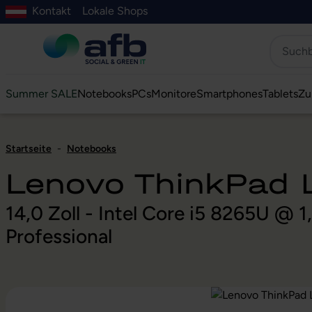
Kontakt
Lokale Shops
Hauptinhalt springen
ur Suche springen
Zur Hauptnavigation springen
Zur Navigation der B2B-Plattform springen
Summer SALE
Notebooks
PCs
Monitore
Smartphones
Tablets
Zu
Startseite
-
Notebooks
Lenovo ThinkPad
14,0 Zoll - Intel Core i5 8265U @
Professional
Bildergalerie überspringen