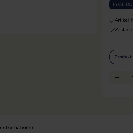
16 GB D
Artikel-N
Zustand
Produkt 
Produkt
erinformationen