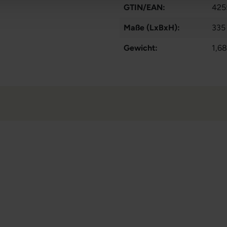
GTIN/EAN:
425
Maße (LxBxH):
335
Gewicht:
1,68