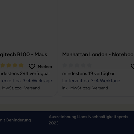
gitech B100 - Maus
Manhattan London - Noteboo
Merken
rchschnittliche Bewertung von 5 von 5 Sternen
Durchschnittliche Bewertung von
ndestens 294 verfügbar
mindestens 19 verfügbar
eferzeit ca. 3-4 Werktage
Lieferzeit ca. 3-4 Werktage
l. MwSt. zzgl. Versand
inkl. MwSt. zzgl. Versand
Auszeichnung Lions Nachhaltigkeitspreis
mit Behinderung
2023