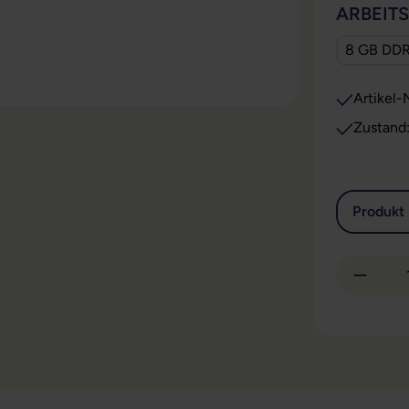
ARBEIT
8 GB DD
Artikel-N
Zustand
Produkt 
Produkt