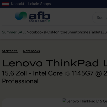
Kontakt
Lokale Shops
Hauptinhalt springen
ur Suche springen
Zur Hauptnavigation springen
Zur Navigation der B2B-Plattform springen
Summer SALE
Notebooks
PCs
Monitore
Smartphones
Tablets
Zu
Startseite
-
Notebooks
Lenovo ThinkPad L
15,6 Zoll - Intel Core i5 1145G7 
Professional
Bildergalerie überspringen