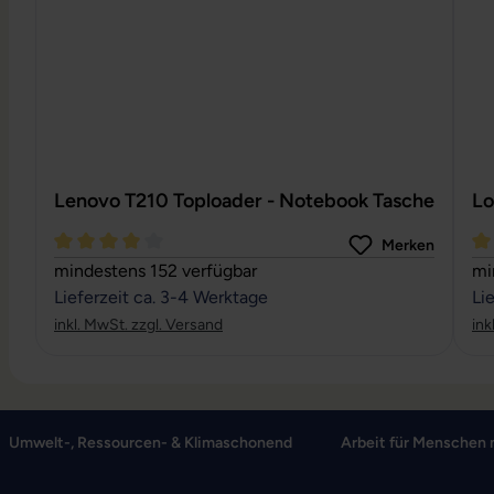
Lenovo T210 Toploader - Notebook Tasche
Lo
Merken
Durchschnittliche Bewertung von 4 von 5 Sternen
Du
mindestens 152 verfügbar
mi
Lieferzeit ca. 3-4 Werktage
Li
inkl. MwSt. zzgl. Versand
ink
Umwelt-, Ressourcen- & Klimaschonend
Arbeit für Menschen 