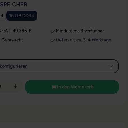
AUSWÄHLEN
SSPEICHER
R4
16 GB DDR4
r.:
AT-49.386-B
Mindestens 3 verfügbar
: Gebraucht
Lieferzeit ca. 3-4 Werktage
konfigurieren
 Anzahl: Gib den gewünschten Wert ein od
In den Warenkorb