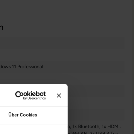
n
dows 11 Professional
es Display
n
Über Cookies
Audio / Mikrofon - 3.5 mm Combo
, 1x Bluetooth
, 1x HDMI
,
SD-Kartenleser
, 1x Thunderbolt
, 1x W-LAN
, 2x USB 3 Typ