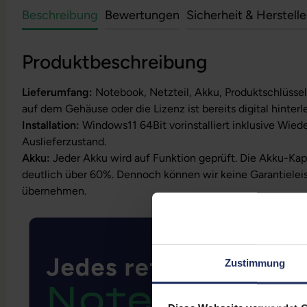
Beschreibung
Bewertungen
Sicherheit & Herstell
Produktbeschreibung
Lieferumfang:
Notebook, Netzteil, Akku, Produktschlüssel
auf dem Gehäuse oder die Lizenz ist bereits digital hinterl
Installation:
Windows11 64Bit vorinstalliert inklusive Wied
Auslieferzustand.
Akku:
Jeder Akku wird auf Funktion geprüft. Die Akku-Kapa
deutlich über 60%. Dennoch können wir keine Garantielei
übernehmen.
Zustimmung