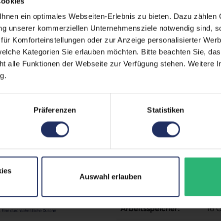
Cookies
A
Meh
nen ein optimales Webseiten-Erlebnis zu bieten. Dazu zählen C
ung unserer kommerziellen Unternehmensziele notwendig sind, sow
Displaygröße:
15,6
ür Komforteinstellungen oder zur Anzeige personalisierter Wer
LTE:
Nei
elche Kategorien Sie erlauben möchten. Bitte beachten Sie, das
ht alle Funktionen der Webseite zur Verfügung stehen. Weitere In
Displayauflösung:
192
g.
Tastaturlayout:
Deu
Onboard-Grafik:
Inte
Präferenzen
Statistiken
Fingerprintreader:
Nei
Zustand:
Geb
Partnerprogramm:
Ja
ies
Auswahl erlauben
Datenspeicher:
250
Arbeitsspeicher:
16 