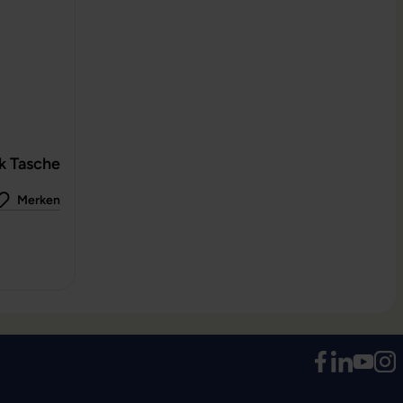
k Tasche
Merken
 0 von 5 Sternen