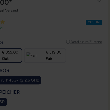
,00*
zgl. Versand
20SUN
ttliche Bewertung von 5 von 5 Sternen
ng
AUSWÄHLEN
G
Details zum Zustand
€ 359,00
€ 319,00
Gut
Fair
AUSWÄHLEN
SOR
e i5 1145G7 @ 2,6 GHz
AUSWÄHLEN
PEICHER
SSD