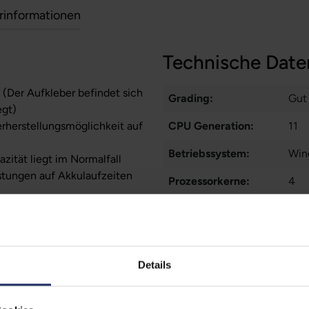
erinformationen
Technische Date
 (Der Aufkleber befindet sich
Grading:
Gut
egt)
erherstellungsmöglichkeit auf
CPU Generation:
11
Betriebssystem:
Win
zität liegt im Normalfall
stungen auf Akkulaufzeiten
Prozessorkerne:
4
Displayart:
Matt
Webcam:
Ja
Tastaturbeleuchtung:
Nei
Details
Schnittstellen:
1x 
1x 