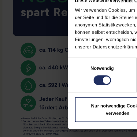
Diese Webseite verwendet 
Wir verwenden Cookies, um Ih
der Seite und für die Steuer
anonymen Statistikzwecken, f
können selbst entscheiden, w
Einstellungen, womöglich nic
unserer Datenschutzerklärun
Einwilligungsauswahl
Notwendig
Nur notwendige Cook
verwenden