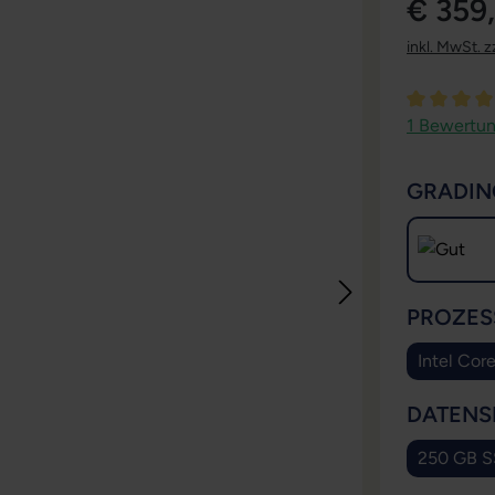
€ 359
inkl. MwSt. z
Durchschni
1 Bewertu
GRADIN
PROZES
Intel Cor
DATENS
250 GB 