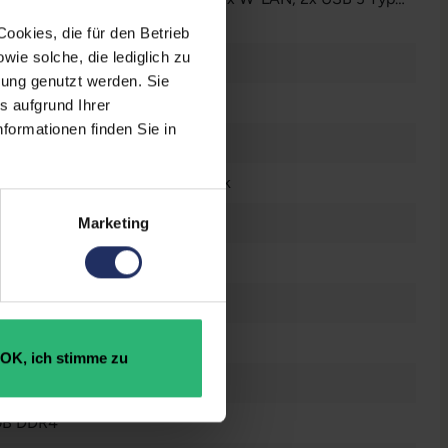
r anzeigen
ookies, die für den Betrieb
ie solche, die lediglich zu
 Zoll
bung genutzt werden. Sie
n
s aufgrund Ihrer
formationen finden Sie in
0 x 1080 FHD
tsch (QWERTZ) mit Ziffernblock
l® Iris Xe Graphics
Marketing
n
raucht
OK, ich stimme zu
 GB SSD
GB DDR4