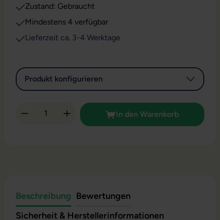
Zustand: Gebraucht
Mindestens 4 verfügbar
Lieferzeit ca. 3-4 Werktage
Produkt konfigurieren
Produkt Anzahl: Gib den gewünschten Wert 
In den Warenkorb
Beschreibung
Bewertungen
Sicherheit & Herstellerinformationen