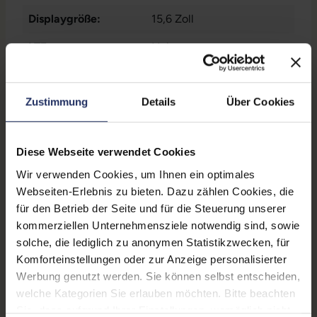
1x HDMI
, 1x LAN RJ-45
, 1x
Displaygröße:
15,6 Zoll
SD-Kartenleser
, 2x USB 3
Typ A
, 2x USB 3 Typ C
LTE:
Nein
Displayauflösung:
1920 x 1080 FHD
Zustimmung
Details
Über Cookies
Tastaturlayout:
Deutsch (QWERTZ) mit
Ziffernblock
Onboard-Grafik:
Intel® UHD Graphics
Diese Webseite verwendet Cookies
Wir verwenden Cookies, um Ihnen ein optimales
Fingerprintreader:
Nein
Webseiten-Erlebnis zu bieten. Dazu zählen Cookies, die
Zustand:
Gebraucht
für den Betrieb der Seite und für die Steuerung unserer
kommerziellen Unternehmensziele notwendig sind, sowie
Partnerprogramm:
Ja
solche, die lediglich zu anonymen Statistikzwecken, für
Komforteinstellungen oder zur Anzeige personalisierter
Datenspeicher:
250 GB SSD
Werbung genutzt werden. Sie können selbst entscheiden,
Arbeitsspeicher:
8 GB DDR4
welche Kategorien Sie erlauben möchten. Bitte beachten
Sie, dass aufgrund Ihrer Einstellungen, womöglich nicht