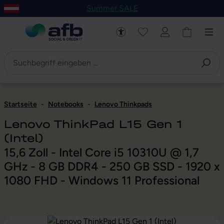
Summer SALE
um Hauptinhalt springen
Zur Navigation der B2B-Plattform springen
Startseite
-
Notebooks
-
Lenovo Thinkpads
Lenovo ThinkPad L15 Gen 1
(Intel)
15,6 Zoll - Intel Core i5 10310U @ 1,7
GHz - 8 GB DDR4 - 250 GB SSD - 1920 x
1080 FHD - Windows 11 Professional
Bildergalerie überspringen