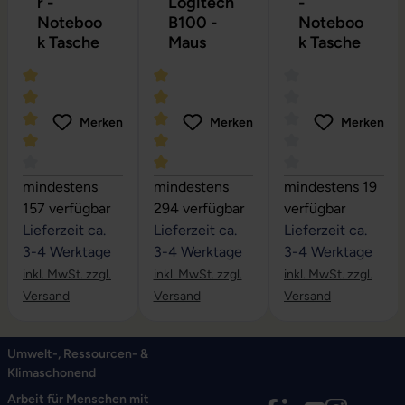
r -
Logitech
-
Noteboo
B100 -
Noteboo
k Tasche
Maus
k Tasche
Merken
Merken
Merken
Durchschnittliche Bewertung von 4 von 5 Sternen
Durchschnittliche Bewertung von 5 vo
Durchschnittliche
mindestens
mindestens
mindestens 19
157 verfügbar
294 verfügbar
verfügbar
Lieferzeit ca.
Lieferzeit ca.
Lieferzeit ca.
3-4 Werktage
3-4 Werktage
3-4 Werktage
inkl. MwSt. zzgl.
inkl. MwSt. zzgl.
inkl. MwSt. zzgl.
Versand
Versand
Versand
Umwelt-, Ressourcen- &
Klimaschonend
Arbeit für Menschen mit