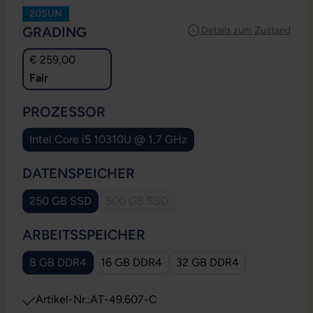
20SUN
AUSWÄHLEN
GRADING
Details zum Zustand
€ 259,00
Fair
AUSWÄHLEN
PROZESSOR
Intel Core i5 10310U @ 1,7 GHz
AUSWÄHLEN
DATENSPEICHER
250 GB SSD
500 GB SSD
(Diese Option ist zurzeit nicht verfügbar.
AUSWÄHLEN
ARBEITSSPEICHER
8 GB DDR4
16 GB DDR4
32 GB DDR4
Artikel-Nr.:
AT-49.607-C