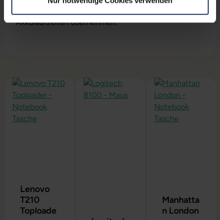
Nur notwendige Cookies verwenden
Dennoch können wir keine Garantieleistungen auf
Akkulaufzeiten übernehmen.
Produktgalerie überspringen
Lenovo
T210
Manhatta
Toploade
n London