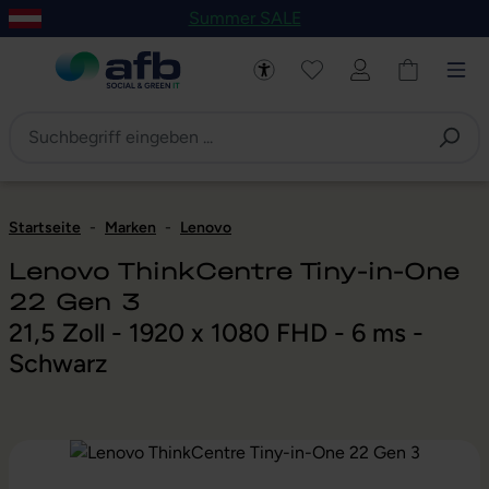
Summer SALE
um Hauptinhalt springen
Zur Navigation der B2B-Plattform springen
Startseite
-
Marken
-
Lenovo
Lenovo ThinkCentre Tiny-in-One
22 Gen 3
21,5 Zoll - 1920 x 1080 FHD - 6 ms -
Schwarz
Bildergalerie überspringen