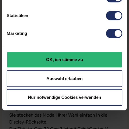
Maße (LxBxH):
370,7 x 489,3 x 273,3 mm
Gewicht:
5,34 kg
Statistiken
Herstellernummer:
10R1PAT1EU
Marketing
Produktbeschreibung
OK, ich stimme zu
Lieferumfang:
Display, Stromkabel
Auswahl erlauben
Besonderheiten
Bei Tiny-in-One 22 Gen 3 kann ein Tiny PC (nicht im
Nur notwendige Cookies verwenden
Lieferumfang enthalten) direkt in den Bildschirm
eingebaut werden.
Sie stecken das Modell Ihrer Wahl einfach in die
Display-Rückseite.
Der Tiny-in-One 22 Gen 3 ist mit ThinkCentre M