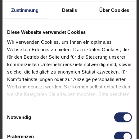
Schnittstellen:
1x Audio / Mikrofon - 3.5 mm
Combo
, 1x DisplayPort
, 1x
Zustimmung
Details
Über Cookies
USB 3.0 Typ-B
, 2x USB 3 Typ
A
Diese Webseite verwendet Cookies
Webcam:
Ja
Wir verwenden Cookies, um Ihnen ein optimales
Kontrast:
1000:1
Webseiten-Erlebnis zu bieten. Dazu zählen Cookies, die
für den Betrieb der Seite und für die Steuerung unserer
Ergonomie:
Höhenverstellbar
, Neigbar
,
kommerziellen Unternehmensziele notwendig sind, sowie
Pivot-Funktion
, Schwenkbar
solche, die lediglich zu anonymen Statistikzwecken, für
Komforteinstellungen oder zur Anzeige personalisierter
Paneltyp:
W-LED
, IPS
Werbung genutzt werden. Sie können selbst entscheiden,
Touchscreen:
Nein
welche Kategorien Sie erlauben möchten. Bitte beachten
Sie, dass aufgrund Ihrer Einstellungen, womöglich nicht
Bildwiederholrate:
60Hz
alle Funktionen der Webseite zur Verfügung stehen.
Einwilligungsauswahl
Weitere Informationen finden Sie in
Notwendig
Partnerprogramm:
Ja
unserer Datenschutzerklärung.
GTIN/EAN:
0191545564406
Präferenzen