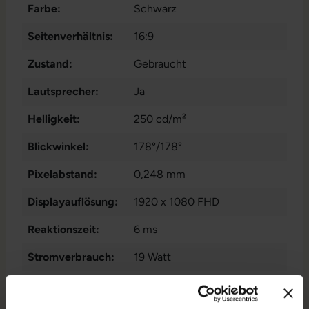
Farbe:
Schwarz
Seitenverhältnis:
16:9
Zustand:
Gebraucht
Lautsprecher:
Ja
Helligkeit:
250 cd/m²
Blickwinkel:
178°/178°
Pixelabstand:
0,248 mm
Displayauflösung:
1920 x 1080 FHD
Reaktionszeit:
6 ms
Stromverbrauch:
19 Watt
Displaygröße:
21,5 Zoll