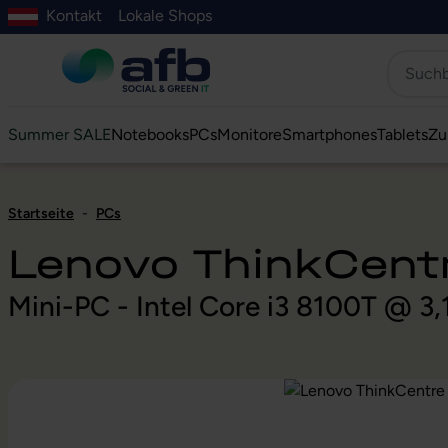
Kontakt
Lokale Shops
Hauptinhalt springen
ur Suche springen
Zur Hauptnavigation springen
Zur Navigation der B2B-Plattform springen
Summer SALE
Notebooks
PCs
Monitore
Smartphones
Tablets
Zu
Startseite
-
PCs
Lenovo ThinkCen
Mini-PC - Intel Core i3 8100T @ 3
Bildergalerie überspringen