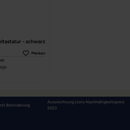
ltastatur - schwarz
Merken
rtung von 0 von 5 Sternen
ar
tage
Auszeichnung Lions Nachhaltigkeitspreis
mit Behinderung
2023