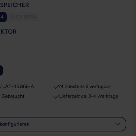
AUSWÄHLEN
SSPEICHER
R4
16 GB DDR4
(Diese Option ist zurzeit nicht verfügbar.)
AUSWÄHLEN
AKTOR
USWÄHLEN
ion ist zurzeit nicht verfügbar.)
r.:
AT-45.866-A
Mindestens 9 verfügbar
: Gebraucht
Lieferzeit ca. 3-4 Werktage
konfigurieren