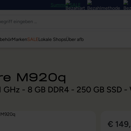
Summer SALE
behör
Marken
SALE
Lokale Shops
Über afb
tre M920q
,1 GHz - 8 GB DDR4 - 250 GB SSD - 
€ 149