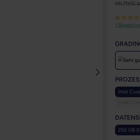
inkl. MwSt. z
Durchschni
1 Bewertu
GRADIN
PROZES
Intel Cor
Intel Cor
DATENS
250 GB 