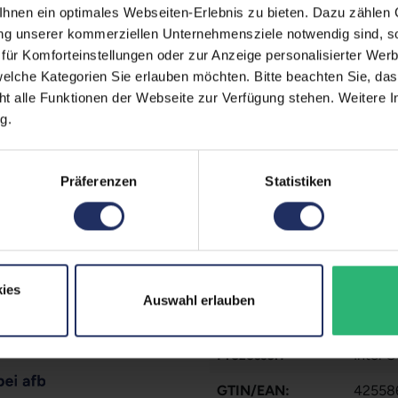
nen ein optimales Webseiten-Erlebnis zu bieten. Dazu zählen C
Onboard-Grafik:
Intel®
ung unserer kommerziellen Unternehmensziele notwendig sind, sow
ür Komforteinstellungen oder zur Anzeige personalisierter Wer
CPU Generation:
8
elche Kategorien Sie erlauben möchten. Bitte beachten Sie, das
ht alle Funktionen der Webseite zur Verfügung stehen. Weitere In
Schnittstellen:
1x Aud
g.
Displa
Typ A
Mehr a
Prozessorkerne:
4
Präferenzen
Statistiken
Betriebssystem:
Window
Partnerprogramm:
Ja
Datenspeicher:
250 G
ies
Auswahl erlauben
Arbeitsspeicher:
8 GB 
Prozessor:
Intel 
GTIN/EAN:
42558