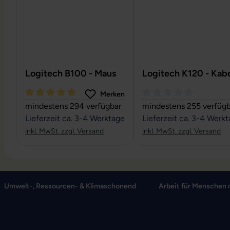
Logitech B100 - Maus
Logitech K120 - Kabe
Merken
Durchschnittliche Bewertung von 5 von 5 Sternen
Durchschnittliche Bewe
mindestens 294 verfügbar
mindestens 255 verfügb
Lieferzeit ca. 3-4 Werktage
Lieferzeit ca. 3-4 Werk
inkl. MwSt. zzgl. Versand
inkl. MwSt. zzgl. Versand
Umwelt-, Ressourcen- & Klimaschonend
Arbeit für Menschen 