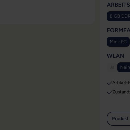
ARBEIT
8 GB DD
FORMF
Mini-PC
A
WLAN
Ja
Nein
(Diese Opt
Artikel-N
Zustand
Produkt 