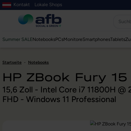
Kontakt
Lokale Shops
Hauptinhalt springen
ur Suche springen
Zur Hauptnavigation springen
Zur Navigation der B2B-Plattform springen
Summer SALE
Notebooks
PCs
Monitore
Smartphones
Tablets
Zu
Startseite
-
Notebooks
HP ZBook Fury 15
15,6 Zoll - Intel Core i7 11800H 
FHD - Windows 11 Professional
Bildergalerie überspringen