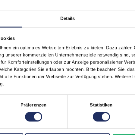
Prozessorkerne:
8
Details
Displayart:
Mat
Webcam:
Ja
Cookies
Tastaturbeleuchtung:
Ja
nen ein optimales Webseiten-Erlebnis zu bieten. Dazu zählen C
ung unserer kommerziellen Unternehmensziele notwendig sind, sow
Schnittstellen:
1x 
ür Komforteinstellungen oder zur Anzeige personalisierter Wer
1x 
elche Kategorien Sie erlauben möchten. Bitte beachten Sie, das
Thu
Meh
ht alle Funktionen der Webseite zur Verfügung stehen. Weitere In
Displaygröße:
15,
g.
LTE:
Nei
Präferenzen
Statistiken
Displayauflösung:
192
Tastaturlayout:
Deu
Grafikkartenspeicher:
4 