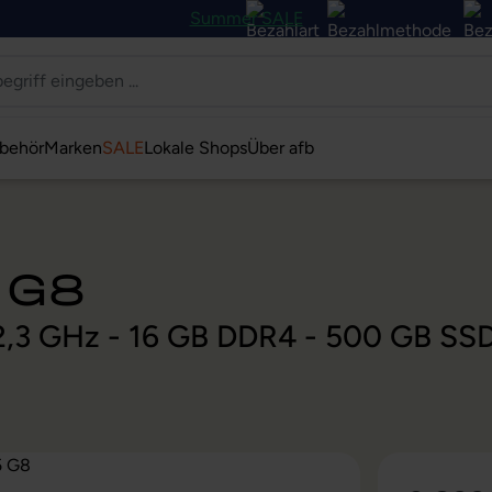
Summer SALE
behör
Marken
SALE
Lokale Shops
Über afb
 G8
@ 2,3 GHz - 16 GB DDR4 - 500 GB SS