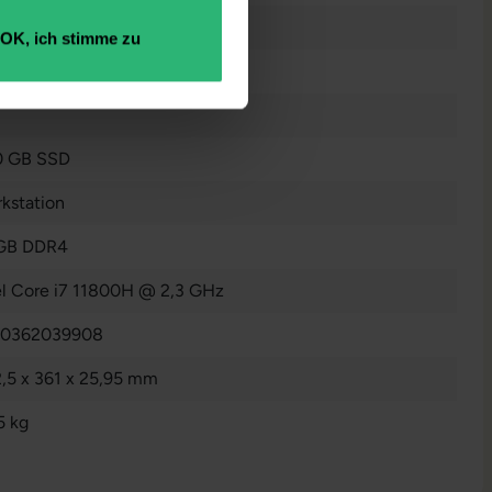
OK, ich stimme zu
raucht
0 GB SSD
kstation
 GB DDR4
el Core i7 11800H @ 2,3 GHz
10362039908
,5 x 361 x 25,95 mm
5 kg