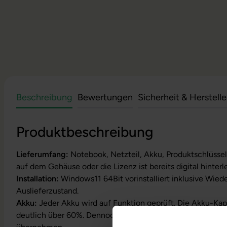
Beschreibung
Bewertungen
Sicherheit & Herstell
Produktbeschreibung
Lieferumfang:
Notebook, Netzteil, Akku, Produktschlüssel
auf dem Gehäuse oder die Lizenz ist bereits digital hinterl
Installation:
Windows11 64Bit vorinstalliert inklusive Wied
Auslieferzustand.
Akku:
Jeder Akku wird auf Funktion geprüft. Die Akku-Kapa
deutlich über 60%. Dennoch können wir keine Garantielei