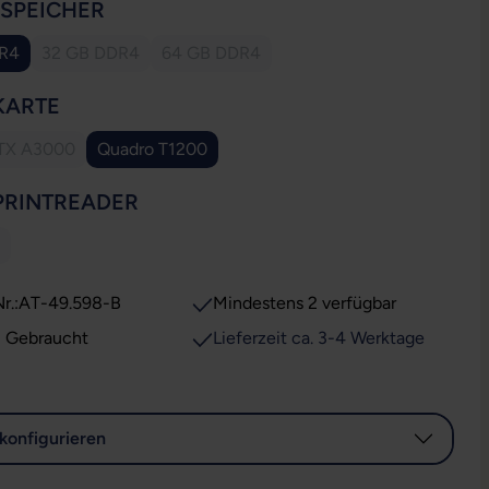
AUSWÄHLEN
SSPEICHER
DR4
32 GB DDR4
64 GB DDR4
(Diese Option ist zurzeit nicht verfügbar.)
(Diese Option ist zurzeit nicht verfügbar.
AUSWÄHLEN
KARTE
TX A3000
Quadro T1200
(Diese Option ist zurzeit nicht verfügbar.)
AUSWÄHLEN
PRINTREADER
ese Option ist zurzeit nicht verfügbar.)
r.:
AT-49.598-B
Mindestens 2 verfügbar
: Gebraucht
Lieferzeit ca. 3-4 Werktage
konfigurieren