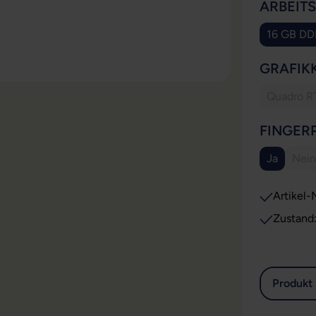
ARBEIT
16 GB D
GRAFIK
Quadro R
FINGER
Ja
Nein
(Di
Artikel-N
Zustand
Produkt 