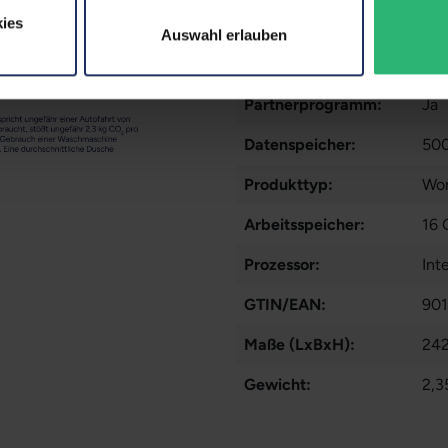
ies
Fingerprintreader:
Ja
Auswahl erlauben
Zustand:
Geb
Partnerprogramm:
Ja
Datenspeicher:
50
Produkttyp:
Wor
Arbeitsspeicher:
16
Prozessor:
Int
GTIN/EAN:
90
Maße (LxBxH):
242
Gewicht:
2,3