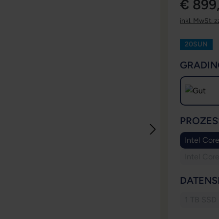
€ 899
inkl. MwSt. z
20SUN
GRADIN
PROZES
Intel Cor
Intel Cor
DATENS
1 TB SSD
(Diese