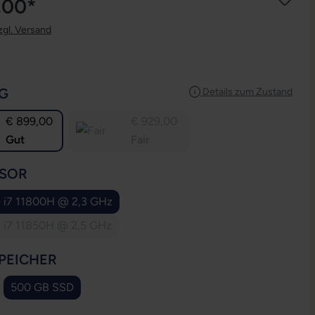
,00*
zgl. Versand
AUSWÄHLEN
G
Details zum Zustand
€ 899,00
€ 929,00
Gut
Fair
AUSWÄHLEN
SOR
e i7 11800H @ 2,3 GHz
e i7 11850H @ 2,5 GHz
(Diese Option ist zurzeit nicht verfügbar.)
AUSWÄHLEN
PEICHER
500 GB SSD
 Option ist zurzeit nicht verfügbar.)