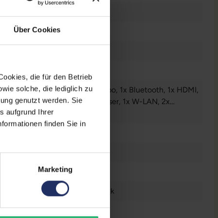
Über Cookies
tes Display
ookies, die für den Betrieb
ie solche, die lediglich zu
Audio / Mikrofon - 3.5 mm Combo
, 1x Bluetooth
, 1x HDMI
,
bung genutzt werden. Sie
Mini DisplayPort
, 1x SD-Kartenleser
, 1x W-LAN
, 2x
s aufgrund Ihrer
nderbolt
r anzeigen
, 2x USB 3 Typ A
formationen finden Sie in
6 Zoll
n
Marketing
0 x 1080 FHD
tsch (QWERTZ) mit Ziffernblock
GB GDDR6