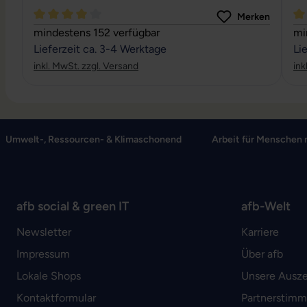
Merken
Durchschnittliche Bewertung von 4 von 5 Sternen
Du
mindestens 152 verfügbar
mi
Lieferzeit ca. 3-4 Werktage
Li
inkl. MwSt. zzgl. Versand
ink
Umwelt-, Ressourcen- & Klimaschonend
Arbeit für Menschen 
afb social & green IT
afb-Welt
Newsletter
Karriere
Impressum
Über afb
Lokale Shops
Unsere Ausz
Kontaktformular
Partnerstim