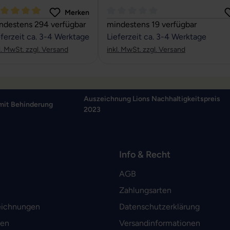
Merken
rchschnittliche Bewertung von 5 von 5 Sternen
Durchschnittliche Bewertung von
ndestens 294 verfügbar
mindestens 19 verfügbar
eferzeit ca. 3-4 Werktage
Lieferzeit ca. 3-4 Werktage
l. MwSt. zzgl. Versand
inkl. MwSt. zzgl. Versand
Auszeichnung Lions Nachhaltigkeitspreis
mit Behinderung
2023
Info & Recht
AGB
Zahlungsarten
eichnungen
Datenschutzerklärung
men
Versandinformationen