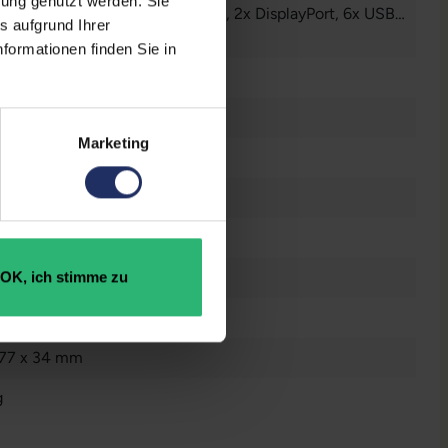
bung genutzt werden. Sie
o
, 1x LAN RJ-45
, 1x USB 3 Typ C
, 2x DisplayPort
, 6x USB 3
s aufgrund Ihrer
nzeigen
formationen finden Sie in
s 11 Professional
Marketing
B SSD
 DDR4
Core i5 9500 @ 3,0 GHz
OK, ich stimme zu
67532102
177 x 34 mm
g