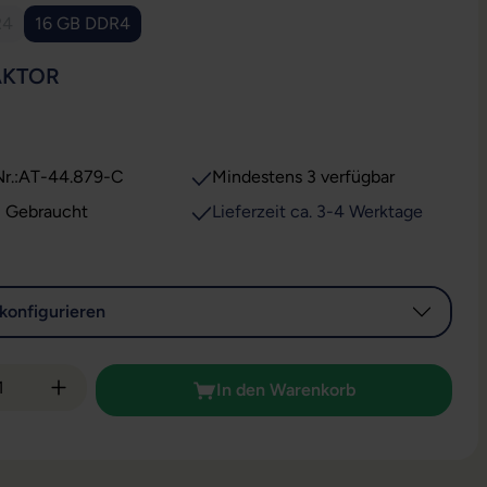
R4
16 GB DDR4
e Option ist zurzeit nicht verfügbar.)
AUSWÄHLEN
AKTOR
r.:
AT-44.879-C
Mindestens 3 verfügbar
: Gebraucht
Lieferzeit ca. 3-4 Werktage
konfigurieren
 Anzahl: Gib den gewünschten Wert ein od
In den Warenkorb