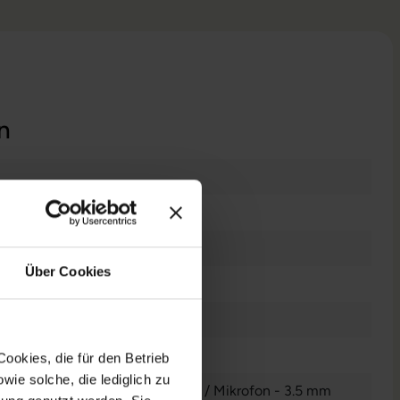
n
ucht
Über Cookies
PC
 UHD Graphics 630
ookies, die für den Betrieb
ie solche, die lediglich zu
io - Ausgang - 3.5 mm
, 1x Audio / Mikrofon - 3.5 mm