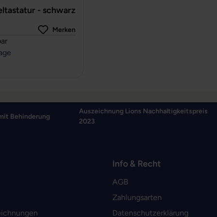
ltastatur - schwarz
Merken
rtung von 0 von 5 Sternen
ar
tage
Auszeichnung Lions Nachhaltigkeitspreis
mit Behinderung
2023
Info & Recht
AGB
Zahlungsarten
eichnungen
Datenschutzerklärung