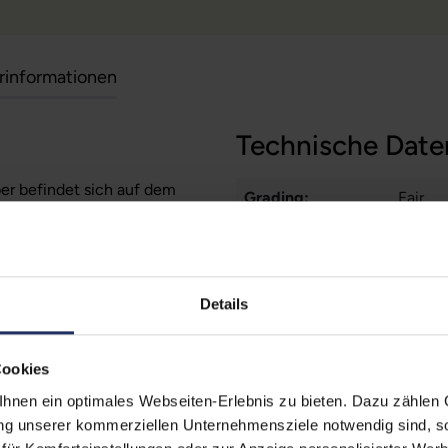
erinformationen
Technische Date
ber befindet sich auf dem
Grading:
Fair
erherstellungsmöglichkeit auf
WLAN:
Nein
Zustand:
Gebra
Details
Formfaktor:
Mini-
Onboard-Grafik:
Intel®
Cookies
CPU Generation:
9
nen ein optimales Webseiten-Erlebnis zu bieten. Dazu zählen C
ung unserer kommerziellen Unternehmensziele notwendig sind, sow
Schnittstellen:
1x Aud