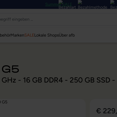
Summer SALE
behör
Marken
SALE
Lokale Shops
Über afb
 G5
0 GHz - 16 GB DDR4 - 250 GB SSD -
€ 229