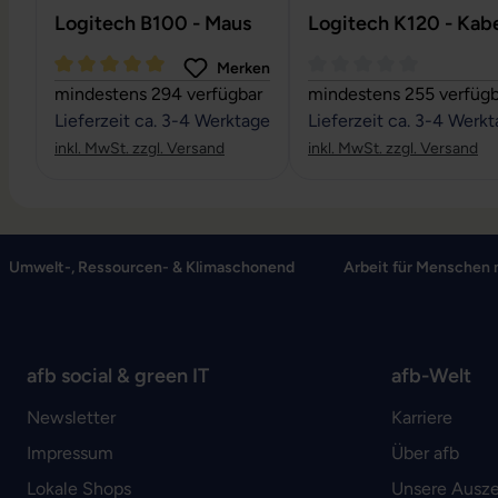
Logitech B100 - Maus
Logitech K120 - Kabe
Merken
Durchschnittliche Bewertung von 5 von 5 Sternen
Durchschnittliche Bewe
mindestens 294 verfügbar
mindestens 255 verfügb
Lieferzeit ca. 3-4 Werktage
Lieferzeit ca. 3-4 Werk
inkl. MwSt. zzgl. Versand
inkl. MwSt. zzgl. Versand
Umwelt-, Ressourcen- & Klimaschonend
Arbeit für Menschen 
afb social & green IT
afb-Welt
Newsletter
Karriere
Impressum
Über afb
Lokale Shops
Unsere Ausz