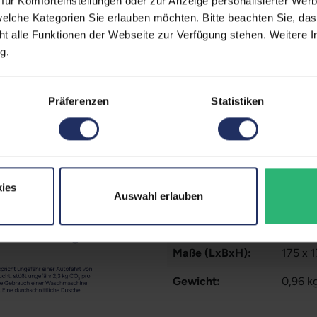
ür Komforteinstellungen oder zur Anzeige personalisierter Wer
Comb
elche Kategorien Sie erlauben möchten. Bitte beachten Sie, das
Typ A
Mehr a
ht alle Funktionen der Webseite zur Verfügung stehen. Weitere In
g.
Prozessorkerne:
6
Betriebssystem:
Window
Präferenzen
Statistiken
Partnerprogramm:
Ja
Datenspeicher:
250 G
Arbeitsspeicher:
16 GB
ies
Prozessor:
Intel 
Auswahl erlauben
GTIN/EAN:
42558
Maße (LxBxH):
175 x 
Gewicht:
0,96 k