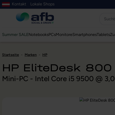
Kontakt
Lokale Shops
Hauptinhalt springen
ur Suche springen
Zur Hauptnavigation springen
Zur Navigation der B2B-Plattform springen
Summer SALE
Notebooks
PCs
Monitore
Smartphones
Tablets
Zu
Startseite
-
Marken
-
HP
HP EliteDesk 800
Mini-PC - Intel Core i5 9500 @ 3,
Bildergalerie überspringen