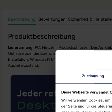
Beschreibung
Bewertungen
Sicherheit & Herstell
Produktbeschreibung
Lieferumfang:
PC, Netzteil, Produktschlüssel (Der Aufkle
Gehäuse oder die Lizenz ist bereits digital hinterlegt)
Installation:
Windows11 64Bit vorinstalliert inklusive Wied
Auslieferzustand.
Zustimmung
Diese Webseite verwendet 
Wir verwenden Cookies, um Ih
der Seite und für die Steuer