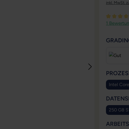
inkl. MwSt. z
Durchschni
1 Bewertu
GRADIN
PROZES
Intel Cor
DATENS
250 GB 
ARBEIT