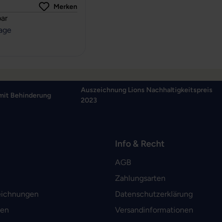
Merken
rtung von 0 von 5 Sternen
ar
tage
Auszeichnung Lions Nachhaltigkeitspreis
mit Behinderung
2023
Info & Recht
AGB
Zahlungsarten
eichnungen
Datenschutzerklärung
men
Versandinformationen