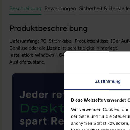
Beschreibung
Bewertungen
Sicherheit & Herstell
Produktbeschreibung
Lieferumfang:
PC, Stromkabel, Produktschlüssel (Der Auf
Gehäuse oder die Lizenz ist bereits digital hinterlegt)
Installation:
Windows11 64Bit vorinstalliert inklusive Wied
Auslieferzustand.
Zustimmung
Diese Webseite verwendet 
Wir verwenden Cookies, um Ih
der Seite und für die Steuer
anonymen Statistikzwecken, f