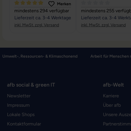
Merken
Durchschnittliche Bewertung von 5 von 5 Sternen
Durchschnittliche Bewe
mindestens 294 verfügbar
mindestens 255 verfügb
Lieferzeit ca. 3-4 Werktage
Lieferzeit ca. 3-4 Werk
inkl. MwSt. zzgl. Versand
inkl. MwSt. zzgl. Versand
Umwelt-, Ressourcen- & Klimaschonend
Arbeit für Menschen 
afb social & green IT
afb-Welt
Newsletter
Karriere
Impressum
Über afb
Lokale Shops
Unsere Ausz
Kontaktformular
Partnerstim