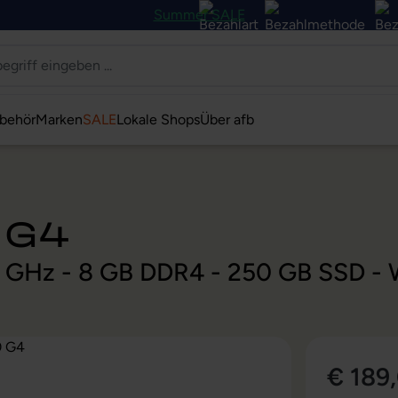
Summer SALE
behör
Marken
SALE
Lokale Shops
Über afb
 G4
2 GHz - 8 GB DDR4 - 250 GB SSD - 
€ 189