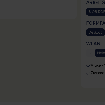
ARBEIT
8 GB DD
(Dies
FORMF
Desktop
(Diese 
A
WLAN
Ja
Nein
(Diese Opt
(Di
Artikel-N
Zustand