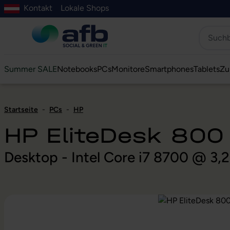
Kontakt
Lokale Shops
Hauptinhalt springen
ur Suche springen
Zur Hauptnavigation springen
Zur Navigation der B2B-Plattform springen
Summer SALE
Notebooks
PCs
Monitore
Smartphones
Tablets
Zu
Startseite
-
PCs
-
HP
HP EliteDesk 800
Desktop - Intel Core i7 8700 @ 3,
Bildergalerie überspringen