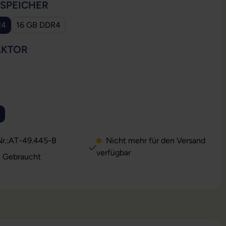
AUSWÄHLEN
SSPEICHER
R4
16 GB DDR4
e Option ist zurzeit nicht verfügbar.)
AUSWÄHLEN
AKTOR
Option ist zurzeit nicht verfügbar.)
USWÄHLEN
ion ist zurzeit nicht verfügbar.)
ese Option ist zurzeit nicht verfügbar.)
r.:
AT-49.445-B
Nicht mehr für den Versand
verfügbar
: Gebraucht