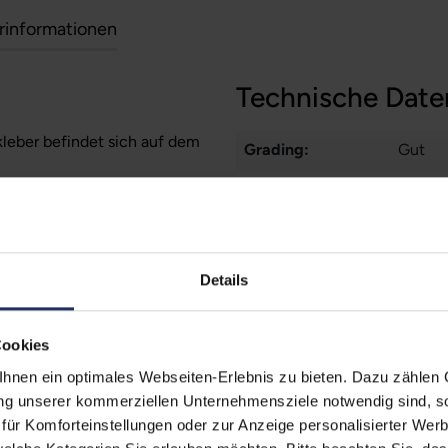
erinformationen
Technische Date
kleber befindet sich auf dem
Grading:
Gut
erherstellungsmöglichkeit auf
WLAN:
Nein
Zustand:
Gebra
Formfaktor:
Deskt
Details
Onboard-Grafik:
Intel®
Cookies
CPU Generation:
8
nen ein optimales Webseiten-Erlebnis zu bieten. Dazu zählen C
Schnittstellen:
1x Aud
ung unserer kommerziellen Unternehmensziele notwendig sind, sow
Comb
ür Komforteinstellungen oder zur Anzeige personalisierter Wer
3.5 m
Mehr a