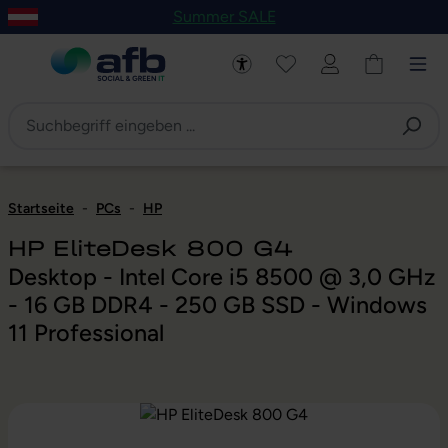
Summer SALE
um Hauptinhalt springen
Zur Navigation der B2B-Plattform springen
Startseite
-
PCs
-
HP
HP EliteDesk 800 G4
Desktop - Intel Core i5 8500 @ 3,0 GHz
- 16 GB DDR4 - 250 GB SSD - Windows
11 Professional
Bildergalerie überspringen