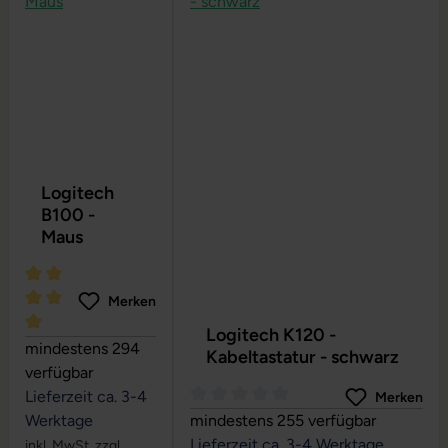
Logitech
B100 -
Maus
Merken
Logitech K120 -
Durchschnittliche Bewertung von 5 von 5 Sternen
mindestens 294
Kabeltastatur - schwarz
verfügbar
Lieferzeit ca. 3-4
Merken
Durchschnittliche Bewertung von 0
Werktage
mindestens 255 verfügbar
Lieferzeit ca. 3-4 Werktage
inkl. MwSt. zzgl.