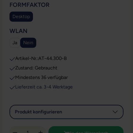
AUSWÄHLEN
FORMFAKTOR
Desktop
AUSWÄHLEN
WLAN
Ja
Nein
Artikel-Nr.:
AT-44.300-B
Zustand: Gebraucht
Mindestens 36 verfügbar
Lieferzeit ca. 3-4 Werktage
Produkt konfigurieren
Produkt Anzahl: Gib den gewünschten Wert 