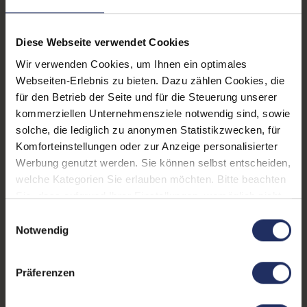
Onboard-Grafik:
Intel® UHD Graphics 630
Diese Webseite verwendet Cookies
CPU Generation:
8
Wir verwenden Cookies, um Ihnen ein optimales
Schnittstellen:
1x Audio - Eingang - 3.5 mm
,
Webseiten-Erlebnis zu bieten. Dazu zählen Cookies, die
1x Audio / Mikrofon - 3.5 mm
für den Betrieb der Seite und für die Steuerung unserer
Combo
Mehr anzeigen
, 1x LAN RJ-45
, 1x
kommerziellen Unternehmensziele notwendig sind, sowie
USB 3 Typ C
, 2x Audio -
solche, die lediglich zu anonymen Statistikzwecken, für
Prozessorkerne:
6
Ausgang - 3.5 mm
, 2x
Komforteinstellungen oder zur Anzeige personalisierter
DisplayPort
, 4x USB 2 Typ A
,
Werbung genutzt werden. Sie können selbst entscheiden,
Betriebssystem:
Windows 11 Professional
6x USB 3 Typ A
welche Kategorien Sie erlauben möchten. Bitte beachten
Partnerprogramm:
Ja
Sie, dass aufgrund Ihrer Einstellungen, womöglich nicht
alle Funktionen der Webseite zur Verfügung stehen.
Einwilligungsauswahl
Datenspeicher:
250 GB SSD
Weitere Informationen finden Sie in
Notwendig
unserer Datenschutzerklärung.
Arbeitsspeicher:
16 GB DDR4
Präferenzen
Prozessor:
Intel Core i5 8500 @ 3,0 GHz
GTIN/EAN:
4255867587393