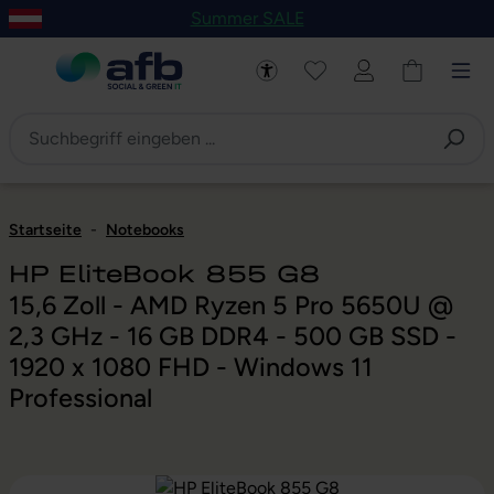
Summer SALE
um Hauptinhalt springen
Zur Navigation der B2B-Plattform springen
Startseite
-
Notebooks
HP EliteBook 855 G8
15,6 Zoll - AMD Ryzen 5 Pro 5650U @
2,3 GHz - 16 GB DDR4 - 500 GB SSD -
1920 x 1080 FHD - Windows 11
Professional
Bildergalerie überspringen