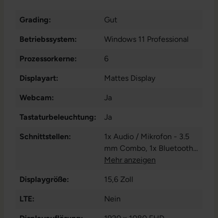
Grading:
Gut
Betriebssystem:
Windows 11 Professional
Prozessorkerne:
6
Displayart:
Mattes Display
Webcam:
Ja
Tastaturbeleuchtung:
Ja
Schnittstellen:
1x Audio / Mikrofon - 3.5
mm Combo
, 1x Bluetooth
,
1x W-LAN
Mehr anzeigen
, 2x USB 3 Typ A
,
2x USB 3 Typ C
Displaygröße:
15,6 Zoll
LTE:
Nein