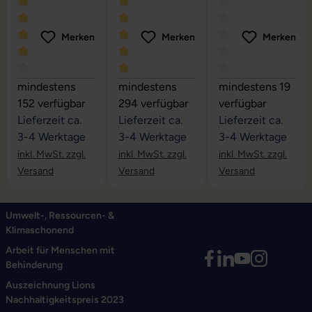
Merken
Merken
Merken
Durchschnittliche Bewertung von 4 von 5 Sternen
Durchschnittliche Bewertung von 5 vo
Durchschnittliche
mindestens
mindestens
mindestens 19
152 verfügbar
294 verfügbar
verfügbar
Lieferzeit ca.
Lieferzeit ca.
Lieferzeit ca.
3-4 Werktage
3-4 Werktage
3-4 Werktage
inkl. MwSt. zzgl.
inkl. MwSt. zzgl.
inkl. MwSt. zzgl.
Versand
Versand
Versand
Umwelt-, Ressourcen- &
Klimaschonend
Arbeit für Menschen mit
Behinderung
Auszeichnung Lions
Nachhaltigkeitspreis 2023