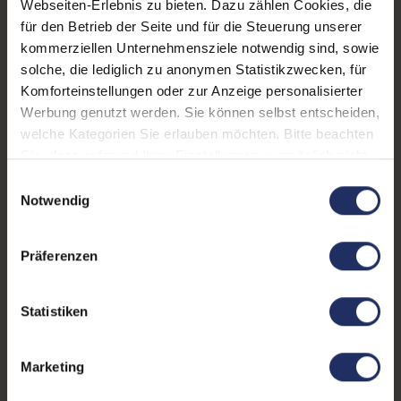
Webseiten-Erlebnis zu bieten. Dazu zählen Cookies, die
Maße (LxBxH):
233,7 x 359,6 x 19,2 mm
für den Betrieb der Seite und für die Steuerung unserer
kommerziellen Unternehmensziele notwendig sind, sowie
Gewicht:
1,7 kg
solche, die lediglich zu anonymen Statistikzwecken, für
Komforteinstellungen oder zur Anzeige personalisierter
Werbung genutzt werden. Sie können selbst entscheiden,
Produktbeschreibung
welche Kategorien Sie erlauben möchten. Bitte beachten
Sie, dass aufgrund Ihrer Einstellungen, womöglich nicht
Lieferumfang:
Notebook, Netzteil, Akku,
alle Funktionen der Webseite zur Verfügung stehen.
Einwilligungsauswahl
Produktschlüssel (Der Aufkleber befindet sich auf
Weitere Informationen finden Sie in
Notwendig
dem Gehäuse oder die Lizenz ist bereits digital
unserer Datenschutzerklärung.
hinterlegt)
Präferenzen
Installation:
Windows11 64Bit vorinstalliert inklusive
Wiederherstellungsmöglichkeit auf Auslieferzustand.
Akku:
Jeder Akku wird auf Funktion geprüft. Die
Statistiken
Akku-Kapazität liegt im Normalfall deutlich über 60%.
Dennoch können wir keine Garantieleistungen auf
Marketing
Akkulaufzeiten übernehmen.