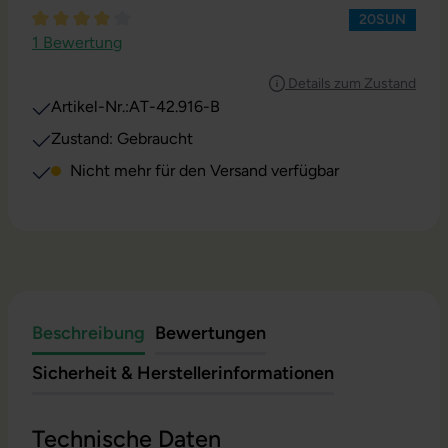
20SUN
Durchschnittliche Bewertung von 4 von 5 Sternen
1 Bewertung
Details zum Zustand
Artikel-Nr.:
AT-42.916-B
Zustand: Gebraucht
Nicht mehr für den Versand verfügbar
Beschreibung
Bewertungen
Sicherheit & Herstellerinformationen
Technische Daten