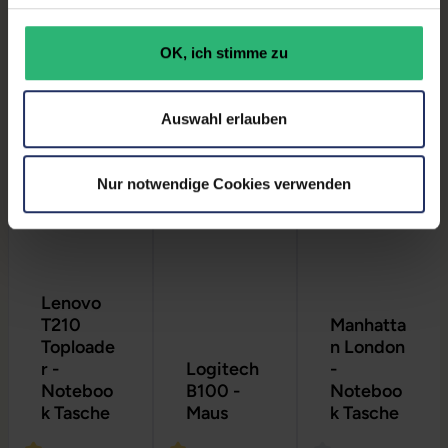
OK, ich stimme zu
Produktgalerie überspringen
Auswahl erlauben
Nur notwendige Cookies verwenden
Lenovo
T210
Manhatta
Toploade
n London
r -
Logitech
-
Noteboo
B100 -
Noteboo
k Tasche
Maus
k Tasche