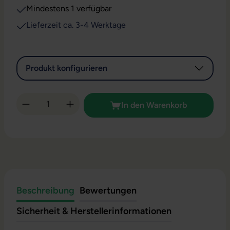
Mindestens 1 verfügbar
Lieferzeit ca. 3-4 Werktage
Produkt konfigurieren
Produkt Anzahl: Gib den gewünschten Wert 
In den Warenkorb
Beschreibung
Bewertungen
Sicherheit & Herstellerinformationen