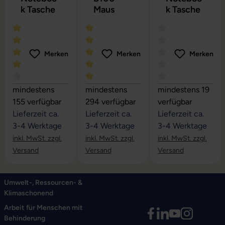
k Tasche
Maus
k Tasche
Merken
Merken
Merken
Durchschnittliche Bewertung von 4 von 5 Sternen
Durchschnittliche Bewertung von 5 vo
Durchschnittliche
mindestens
mindestens
mindestens 19
155 verfügbar
294 verfügbar
verfügbar
Lieferzeit ca.
Lieferzeit ca.
Lieferzeit ca.
3-4 Werktage
3-4 Werktage
3-4 Werktage
inkl. MwSt. zzgl.
inkl. MwSt. zzgl.
inkl. MwSt. zzgl.
Versand
Versand
Versand
Umwelt-, Ressourcen- &
Klimaschonend
Arbeit für Menschen mit
Behinderung