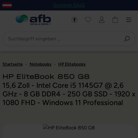
Summer SALE
um Hauptinhalt springen
Zur Navigation der B2B-Plattform springen
Startseite
-
Notebooks
-
HP Elitebooks
HP EliteBook 850 G8
15,6 Zoll - Intel Core i5 1145G7 @ 2,6
GHz - 8 GB DDR4 - 250 GB SSD - 1920 x
1080 FHD - Windows 11 Professional
Bildergalerie überspringen