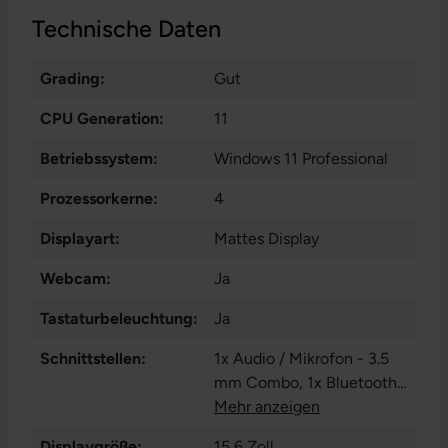
Technische Daten
Grading:
Gut
CPU Generation:
11
Betriebssystem:
Windows 11 Professional
Prozessorkerne:
4
Displayart:
Mattes Display
Webcam:
Ja
Tastaturbeleuchtung:
Ja
Schnittstellen:
1x Audio / Mikrofon - 3.5
mm Combo
, 1x Bluetooth
,
1x HDMI
Mehr anzeigen
, 1x W-LAN
, 2x
Thunderbolt
, 2x USB 3 Typ
Displaygröße:
15,6 Zoll