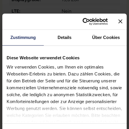
A
LTE:
Nein
Displayauflösung:
1920 x 1080 FHD
Tastaturlayout:
Deutsch (QWERTZ) mit
Zustimmung
Details
Über Cookies
Ziffernblock
Onboard-Grafik:
Intel® Iris Xe Graphics
Diese Webseite verwendet Cookies
Fingerprintreader:
Nein
Wir verwenden Cookies, um Ihnen ein optimales
Webseiten-Erlebnis zu bieten. Dazu zählen Cookies, die
Zustand:
Gebraucht
für den Betrieb der Seite und für die Steuerung unserer
Partnerprogramm:
Ja
kommerziellen Unternehmensziele notwendig sind, sowie
solche, die lediglich zu anonymen Statistikzwecken, für
Datenspeicher:
250 GB SSD
Komforteinstellungen oder zur Anzeige personalisierter
Werbung genutzt werden. Sie können selbst entscheiden,
Arbeitsspeicher:
8 GB DDR4
welche Kategorien Sie erlauben möchten. Bitte beachten
Prozessor:
Intel Core i5 1145G7 @ 2,6
Sie, dass aufgrund Ihrer Einstellungen, womöglich nicht
GHz