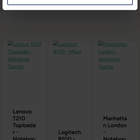
Akkulaufzeiten übernehmen.
Produktgalerie überspringen
Lenovo
T210
Manhatta
Toploade
n London
r -
Logitech
-
Noteboo
B100 -
Noteboo