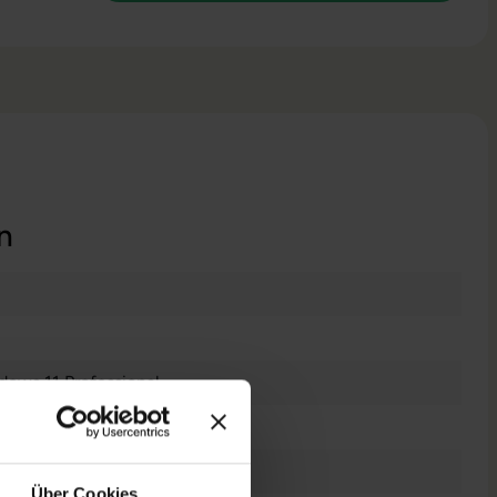
n
dows 11 Professional
chscreen
Über Cookies