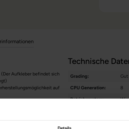
erinformationen
Technische Date
 (Der Aufkleber befindet sich
Grading:
Gut
egt)
erherstellungsmöglichkeit auf
CPU Generation:
8
Betriebssystem:
Win
zität liegt im Normalfall
stungen auf Akkulaufzeiten
Prozessorkerne:
4
Displayart:
Tou
Details