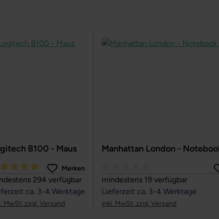
gitech B100 - Maus
Manhattan London - Noteboo
Merken
rchschnittliche Bewertung von 5 von 5 Sternen
Durchschnittliche Bewertung von
ndestens 294 verfügbar
mindestens 19 verfügbar
eferzeit ca. 3-4 Werktage
Lieferzeit ca. 3-4 Werktage
l. MwSt. zzgl. Versand
inkl. MwSt. zzgl. Versand