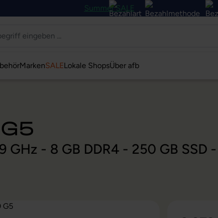
Summer SALE
behör
Marken
SALE
Lokale Shops
Über afb
 G5
 1,9 GHz - 8 GB DDR4 - 250 GB SSD 