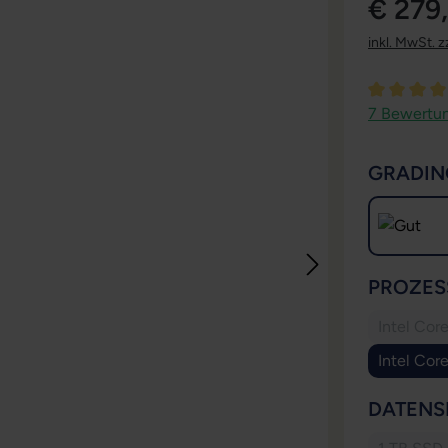
€ 279
inkl. MwSt. z
Durchschni
7 Bewertu
GRADIN
PROZES
Intel Cor
Intel Cor
DATENS