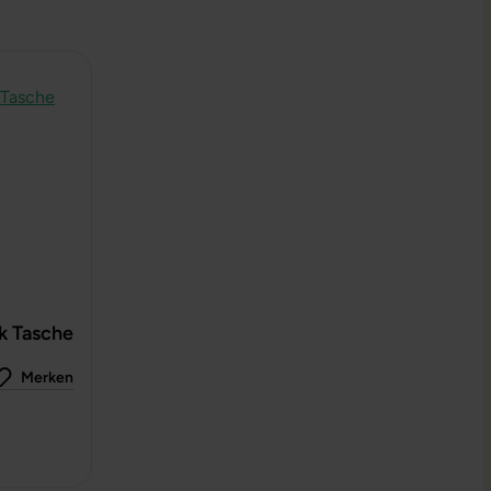
k Tasche
Merken
 0 von 5 Sternen