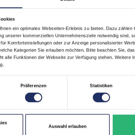
Webcam:
Ja
Tastaturbeleuchtung:
Nei
Cookies
nen ein optimales Webseiten-Erlebnis zu bieten. Dazu zählen C
Schnittstellen:
1x 
ung unserer kommerziellen Unternehmensziele notwendig sind, sow
45
,
ür Komforteinstellungen oder zur Anzeige personalisierter Wer
Meh
elche Kategorien Sie erlauben möchten. Bitte beachten Sie, das
Displaygröße:
15,6
ht alle Funktionen der Webseite zur Verfügung stehen. Weitere In
g.
LTE:
Nei
Displayauflösung:
192
Präferenzen
Statistiken
Tastaturlayout:
Deu
Onboard-Grafik:
Int
Fingerprintreader:
Nei
ies
Auswahl erlauben
Zustand:
Geb