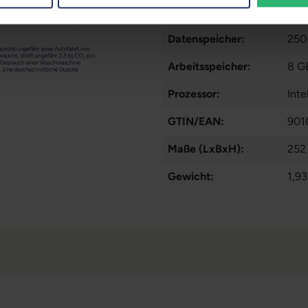
Partnerprogramm:
Ja
Datenspeicher:
250
Arbeitsspeicher:
8 G
Prozessor:
Int
GTIN/EAN:
901
Maße (LxBxH):
252
Gewicht:
1,93