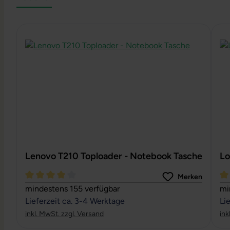
Produktgalerie überspringen
Lenovo T210 Toploader - Notebook Tasche
Lo
Merken
Durchschnittliche Bewertung von 4 von 5 Sternen
Du
mindestens 155 verfügbar
mi
Lieferzeit ca. 3-4 Werktage
Li
inkl. MwSt. zzgl. Versand
ink