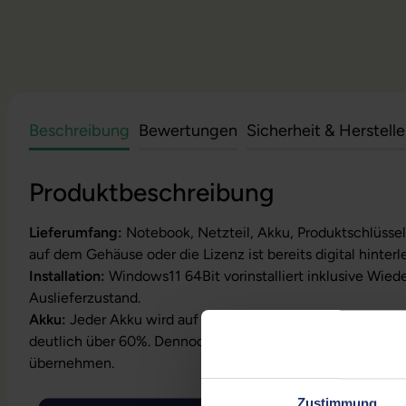
Beschreibung
Bewertungen
Sicherheit & Herstell
Produktbeschreibung
Lieferumfang:
Notebook, Netzteil, Akku, Produktschlüssel
auf dem Gehäuse oder die Lizenz ist bereits digital hinterl
Installation:
Windows11 64Bit vorinstalliert inklusive Wied
Auslieferzustand.
Akku:
Jeder Akku wird auf Funktion geprüft. Die Akku-Kapa
deutlich über 60%. Dennoch können wir keine Garantielei
übernehmen.
Zustimmung