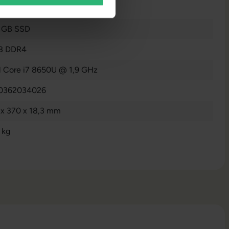
 GB SSD
B DDR4
el Core i7 8650U @ 1,9 GHz
0362034026
 x 370 x 18,3 mm
 kg