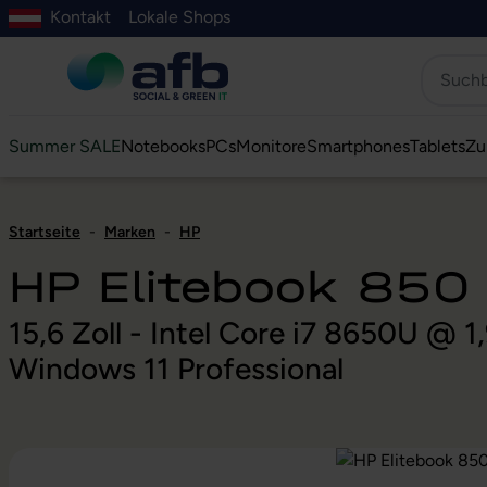
Kontakt
Lokale Shops
Hauptinhalt springen
ur Suche springen
Zur Hauptnavigation springen
Zur Navigation der B2B-Plattform springen
Summer SALE
Notebooks
PCs
Monitore
Smartphones
Tablets
Zu
Startseite
-
Marken
-
HP
HP Elitebook 850
15,6 Zoll - Intel Core i7 8650U @
Windows 11 Professional
Bildergalerie überspringen