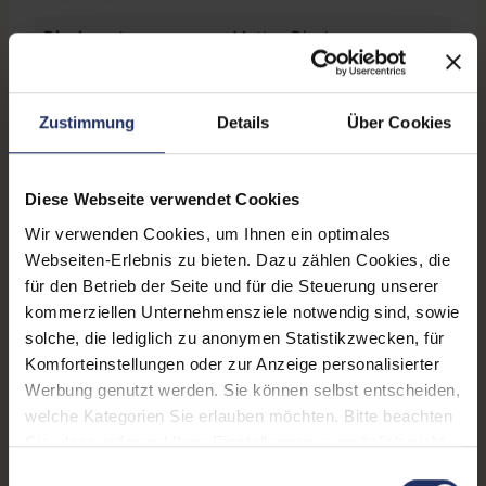
Displayart:
Mattes Display
Webcam:
Ja
Zustimmung
Details
Über Cookies
Tastaturbeleuchtung:
Ja
Schnittstellen:
1x Audio / Mikrofon - 3.5
mm Combo
, 1x Bluetooth
,
Diese Webseite verwendet Cookies
1x HDMI
Mehr anzeigen
, 1x W-LAN
, 2x
Wir verwenden Cookies, um Ihnen ein optimales
Thunderbolt
, 2x USB 3 Typ
Webseiten-Erlebnis zu bieten. Dazu zählen Cookies, die
Displaygröße:
14,0 Zoll
A
für den Betrieb der Seite und für die Steuerung unserer
LTE:
Ja
kommerziellen Unternehmensziele notwendig sind, sowie
solche, die lediglich zu anonymen Statistikzwecken, für
Displayauflösung:
1920 x 1080 FHD
Komforteinstellungen oder zur Anzeige personalisierter
Werbung genutzt werden. Sie können selbst entscheiden,
Tastaturlayout:
Deutsch (QWERTZ) ohne
welche Kategorien Sie erlauben möchten. Bitte beachten
Ziffernblock
Sie, dass aufgrund Ihrer Einstellungen, womöglich nicht
Onboard-Grafik:
Intel® UHD Graphics
alle Funktionen der Webseite zur Verfügung stehen.
Einwilligungsauswahl