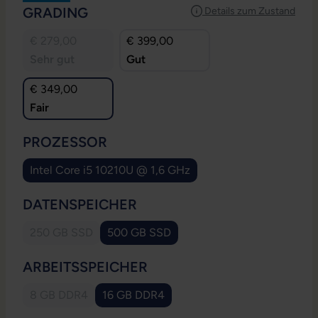
AUSWÄHLEN
GRADING
Details zum Zustand
€ 279,00
€ 399,00
Sehr gut
Gut
€ 349,00
Fair
AUSWÄHLEN
PROZESSOR
Intel Core i5 10210U @ 1,6 GHz
AUSWÄHLEN
DATENSPEICHER
250 GB SSD
500 GB SSD
(Diese Option ist zurzeit nicht verfügbar.)
AUSWÄHLEN
ARBEITSSPEICHER
8 GB DDR4
16 GB DDR4
(Diese Option ist zurzeit nicht verfügbar.)