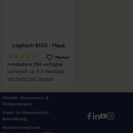
Logitech B100 - Maus
Merken
Durchschnittliche Bewertung von 5 von 5 Sternen
mindestens 294 verfügbar
Lieferzeit ca. 3-4 Werktage
inkl. MwSt. zzgl. Versand
Umwelt-, Ressourcen- &
Klimaschonend
Arbeit für Menschen mit
Behinderung
Auszeichnung Lions