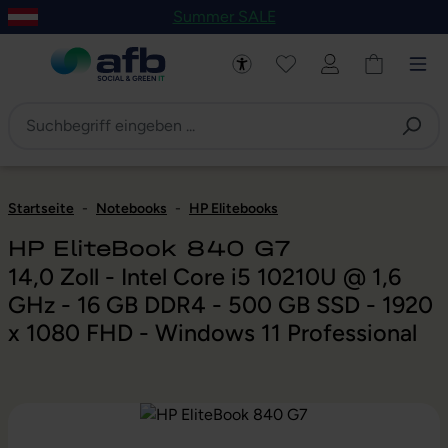
Summer SALE
um Hauptinhalt springen
Zur Navigation der B2B-Plattform springen
Startseite
-
Notebooks
-
HP Elitebooks
HP EliteBook 840 G7
14,0 Zoll - Intel Core i5 10210U @ 1,6
GHz - 16 GB DDR4 - 500 GB SSD - 1920
x 1080 FHD - Windows 11 Professional
Bildergalerie überspringen