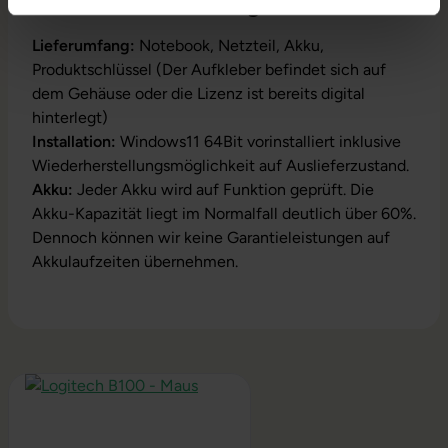
Produktbeschreibung
Lieferumfang:
Notebook, Netzteil, Akku,
Produktschlüssel (Der Aufkleber befindet sich auf
dem Gehäuse oder die Lizenz ist bereits digital
hinterlegt)
Installation:
Windows11 64Bit vorinstalliert inklusive
Wiederherstellungsmöglichkeit auf Auslieferzustand.
Akku:
Jeder Akku wird auf Funktion geprüft. Die
Akku-Kapazität liegt im Normalfall deutlich über 60%.
Dennoch können wir keine Garantieleistungen auf
Akkulaufzeiten übernehmen.
Produktgalerie überspringen