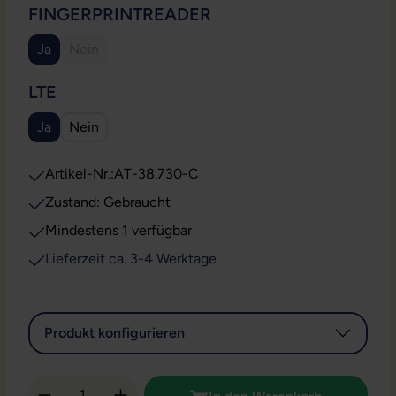
AUSWÄHLEN
FINGERPRINTREADER
Ja
Nein
(Diese Option ist zurzeit nicht verfügbar.)
AUSWÄHLEN
LTE
Ja
Nein
Artikel-Nr.:
AT-38.730-C
Zustand: Gebraucht
Mindestens 1 verfügbar
Lieferzeit ca. 3-4 Werktage
Produkt konfigurieren
Produkt Anzahl: Gib den gewünschten Wert 