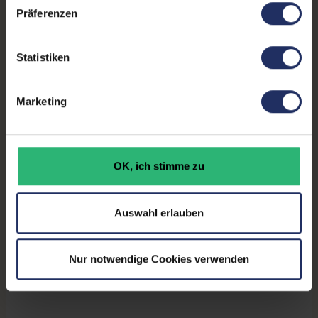
Kontrast:
1000:1
Präferenzen
Ergonomie:
Höhenverstellbar
, Neigbar
,
Pivot-Funktion
, Schwenkbar
Statistiken
Paneltyp:
TN
Marketing
Touchscreen:
Nein
Bildwiederholrate:
60Hz
OK, ich stimme zu
Partnerprogramm:
Ja
GTIN/EAN:
4995047039662
Auswahl erlauben
Maße (LxBxH):
245,5 x 547 x 518 mm
Gewicht:
6,2 kg
Nur notwendige Cookies verwenden
Herstellernummer:
EV2315W-BK