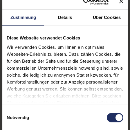
Lautsprecher:
Ja
Helligkeit:
250 cd/m²
Zustimmung
Details
Über Cookies
Blickwinkel:
170°/160°
Pixelabstand:
0,265 mm
Diese Webseite verwendet Cookies
Wir verwenden Cookies, um Ihnen ein optimales
Displayauflösung:
1920 x 1080 FHD
Webseiten-Erlebnis zu bieten. Dazu zählen Cookies, die
Reaktionszeit:
5 ms
für den Betrieb der Seite und für die Steuerung unserer
kommerziellen Unternehmensziele notwendig sind, sowie
Stromverbrauch:
16 Watt
solche, die lediglich zu anonymen Statistikzwecken, für
Komforteinstellungen oder zur Anzeige personalisierter
Displaygröße:
23,0 Zoll
Werbung genutzt werden. Sie können selbst entscheiden,
Schnittstellen:
1x Audio - Ausgang - 3.5 mm
,
welche Kategorien Sie erlauben möchten. Bitte beachten
1x Audio - Eingang - 3.5 mm
,
Sie, dass aufgrund Ihrer Einstellungen, womöglich nicht
1x DVI-D
, 1x VGA
alle Funktionen der Webseite zur Verfügung stehen.
Einwilligungsauswahl
Weitere Informationen finden Sie in
Notwendig
Webcam:
Nein
unserer Datenschutzerklärung.