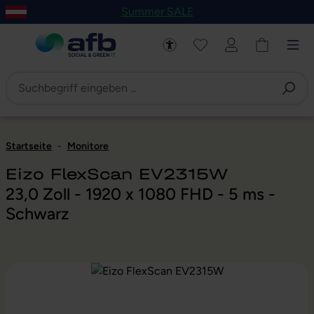
Summer SALE
um Hauptinhalt springen
Zur Navigation der B2B-Plattform springen
Startseite
-
Monitore
Eizo FlexScan EV2315W
23,0 Zoll - 1920 x 1080 FHD - 5 ms -
Schwarz
Bildergalerie überspringen