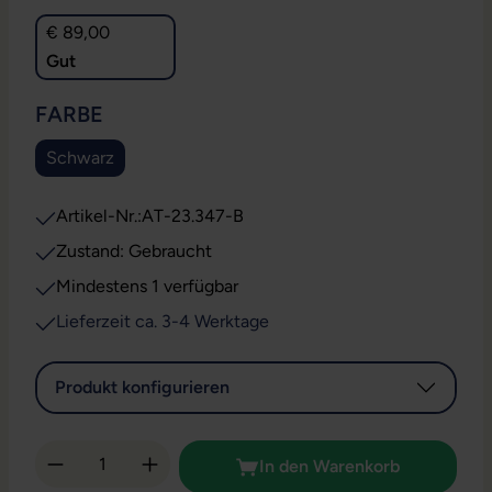
€ 89,00
Gut
AUSWÄHLEN
FARBE
Schwarz
Artikel-Nr.:
AT-23.347-B
Zustand: Gebraucht
Mindestens 1 verfügbar
Lieferzeit ca. 3-4 Werktage
Produkt konfigurieren
Produkt Anzahl: Gib den gewünschten Wert 
In den Warenkorb