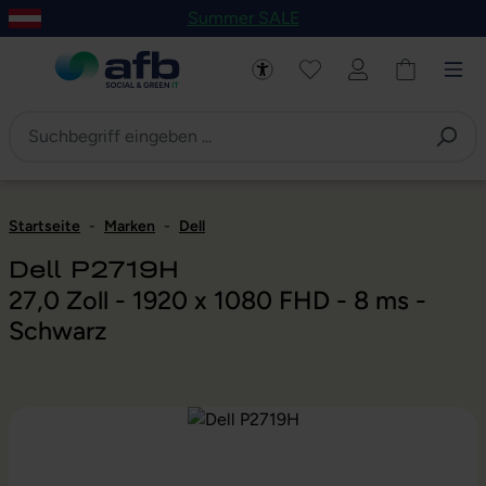
Summer SALE
um Hauptinhalt springen
Zur Navigation der B2B-Plattform springen
Startseite
-
Marken
-
Dell
Dell P2719H
27,0 Zoll - 1920 x 1080 FHD - 8 ms -
Schwarz
Bildergalerie überspringen