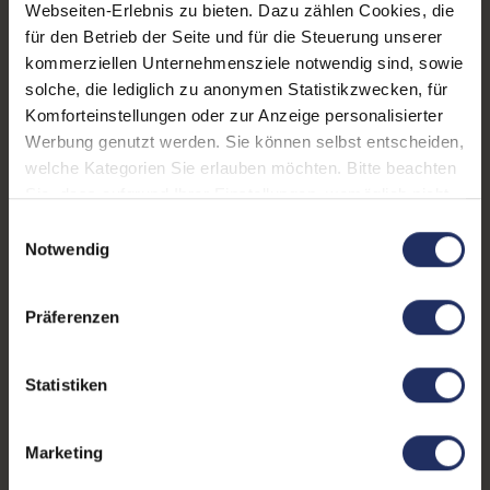
USB 3 Typ B
, 1x VGA
, 4x USB
Webseiten-Erlebnis zu bieten. Dazu zählen Cookies, die
3 Typ A
Mehr anzeigen
für den Betrieb der Seite und für die Steuerung unserer
kommerziellen Unternehmensziele notwendig sind, sowie
Webcam:
Nein
solche, die lediglich zu anonymen Statistikzwecken, für
Kontrast:
1000:1
Komforteinstellungen oder zur Anzeige personalisierter
Werbung genutzt werden. Sie können selbst entscheiden,
Ergonomie:
Höhenverstellbar
, Neigbar
,
welche Kategorien Sie erlauben möchten. Bitte beachten
Pivot-Funktion
, Schwenkbar
Sie, dass aufgrund Ihrer Einstellungen, womöglich nicht
alle Funktionen der Webseite zur Verfügung stehen.
Einwilligungsauswahl
Paneltyp:
IPS
Weitere Informationen finden Sie in
Notwendig
Touchscreen:
Nein
unserer Datenschutzerklärung.
Bildwiederholrate:
60Hz
Präferenzen
Partnerprogramm:
Ja
Statistiken
GTIN/EAN:
5397184092422
Maße (LxBxH):
185 x 609,9 x 524,3 mm
Marketing