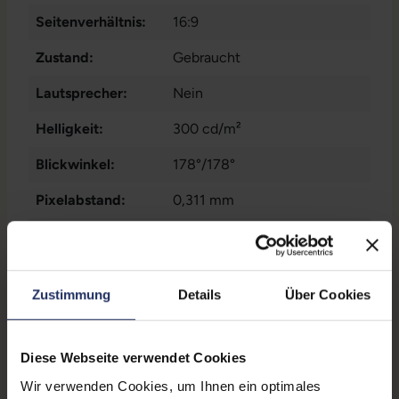
Seitenverhältnis:
16:9
Zustand:
Gebraucht
Lautsprecher:
Nein
Helligkeit:
300 cd/m²
Blickwinkel:
178°/178°
Pixelabstand:
0,311 mm
Displayauflösung:
1920 x 1080 FHD
Reaktionszeit:
8 ms
Zustimmung
Details
Über Cookies
Stromverbrauch:
19 Watt
Displaygröße:
27,0 Zoll
Diese Webseite verwendet Cookies
Schnittstellen:
1x DisplayPort
, 1x HDMI
, 1x
Wir verwenden Cookies, um Ihnen ein optimales