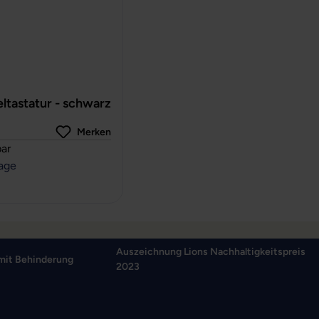
ltastatur - schwarz
Merken
rtung von 0 von 5 Sternen
ar
tage
Auszeichnung Lions Nachhaltigkeitspreis
mit Behinderung
2023