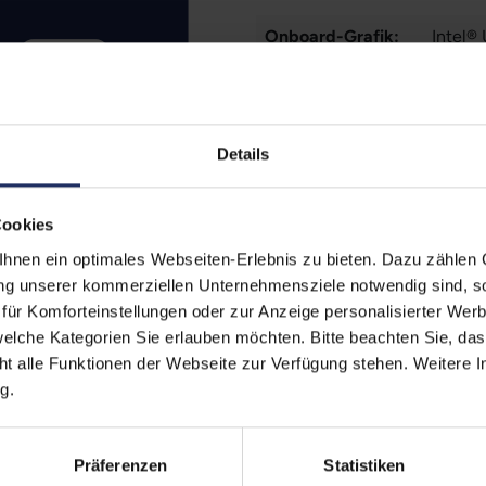
Onboard-Grafik:
Intel®
CPU Generation:
8
Schnittstellen:
1x Aud
Comb
Details
2x PS/
Mehr a
Prozessorkerne:
6
Cookies
nen ein optimales Webseiten-Erlebnis zu bieten. Dazu zählen C
Betriebssystem:
Window
ung unserer kommerziellen Unternehmensziele notwendig sind, sow
Partnerprogramm:
Ja
ür Komforteinstellungen oder zur Anzeige personalisierter Wer
elche Kategorien Sie erlauben möchten. Bitte beachten Sie, das
Datenspeicher:
250 G
ht alle Funktionen der Webseite zur Verfügung stehen. Weitere In
g.
Arbeitsspeicher:
8 GB 
Prozessor:
Intel 
Präferenzen
Statistiken
GTIN/EAN:
42558