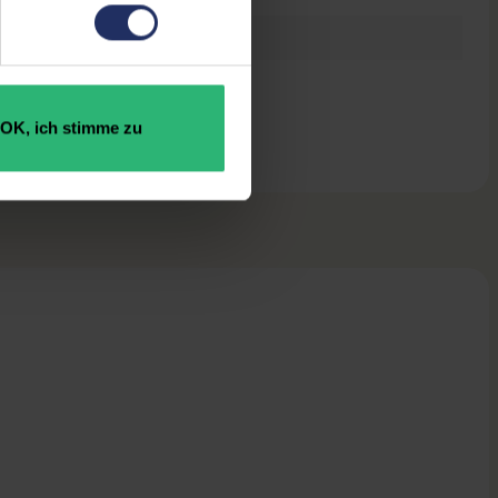
154 x 350 mm
g
OK, ich stimme zu