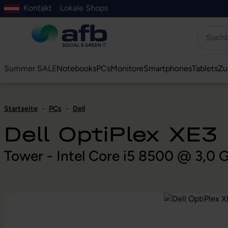
Kontakt
Lokale Shops
Hauptinhalt springen
ur Suche springen
Zur Hauptnavigation springen
Zur Navigation der B2B-Plattform springen
Summer SALE
Notebooks
PCs
Monitore
Smartphones
Tablets
Zu
Startseite
-
PCs
-
Dell
Dell OptiPlex XE3
Tower - Intel Core i5 8500 @ 3,0
Bildergalerie überspringen