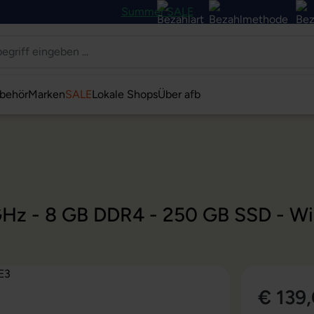
Summer SALE
behör
Marken
SALE
Lokale Shops
Über afb
 GHz - 8 GB DDR4 - 250 GB SSD - Wi
€ 139