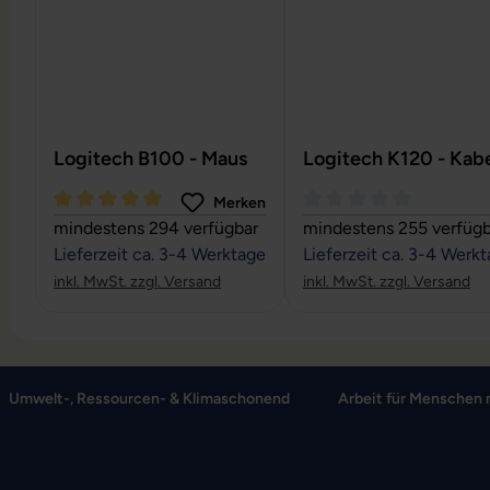
Logitech B100 - Maus
Logitech K120 - Kabe
Merken
Durchschnittliche Bewertung von 5 von 5 Sternen
Durchschnittliche Bewe
mindestens 294 verfügbar
mindestens 255 verfügb
Lieferzeit ca. 3-4 Werktage
Lieferzeit ca. 3-4 Werk
inkl. MwSt. zzgl. Versand
inkl. MwSt. zzgl. Versand
Umwelt-, Ressourcen- & Klimaschonend
Arbeit für Menschen 