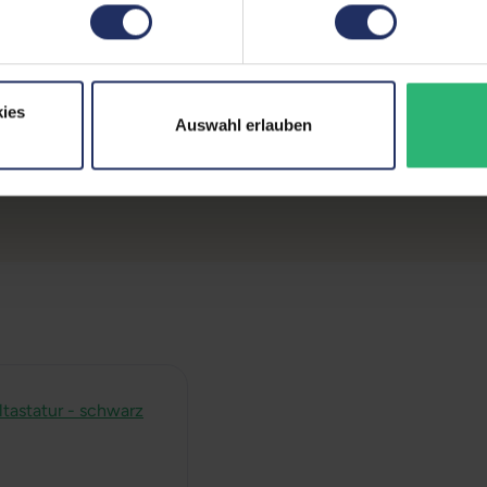
Maße (LxBxH):
274 x 
Gewicht:
7,93 k
ies
Auswahl erlauben