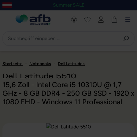
Summer SALE
um Hauptinhalt springen
Zur Navigation der B2B-Plattform springen
Startseite
-
Notebooks
-
Dell Latitudes
Dell Latitude 5510
15,6 Zoll - Intel Core i5 10310U @ 1,7
GHz - 8 GB DDR4 - 250 GB SSD - 1920 x
1080 FHD - Windows 11 Professional
Bildergalerie überspringen