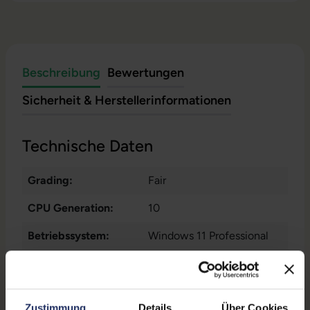
Beschreibung
Bewertungen
Sicherheit & Herstellerinformationen
Technische Daten
Grading:
Fair
CPU Generation:
10
Betriebssystem:
Windows 11 Professional
Prozessorkerne:
4
Displayart:
Mattes Display
Zustimmung
Details
Über Cookies