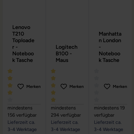
Lenovo
T210
Manhatta
Toploade
n London
r -
Logitech
-
Noteboo
B100 -
Noteboo
k Tasche
Maus
k Tasche
Merken
Merken
Merken
Durchschnittliche Bewertung von 4 von 5 Sternen
Durchschnittliche Bewertung von 5 vo
Durchschnittliche
mindestens
mindestens
mindestens 19
156 verfügbar
294 verfügbar
verfügbar
Lieferzeit ca.
Lieferzeit ca.
Lieferzeit ca.
3-4 Werktage
3-4 Werktage
3-4 Werktage