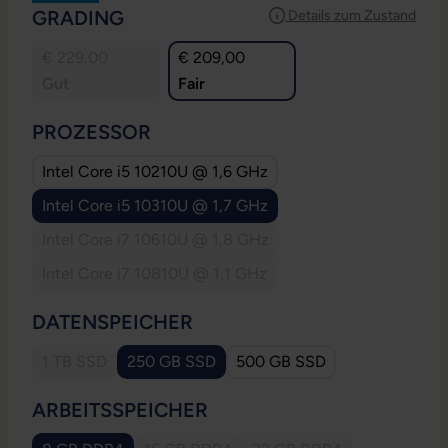
AUSWÄHLEN
GRADING
Details zum Zustand
€ 229,00
€ 209,00
Gut
Fair
AUSWÄHLEN
PROZESSOR
Intel Core i5 10210U @ 1,6 GHz
Intel Core i5 10310U @ 1,7 GHz
Intel Core i7 10610U @ 1,8 GHz
(Diese Option ist zurzeit nicht verfügbar.)
Intel Core i7 10810U @ 1,1 GHz
(Diese Option ist zurzeit nicht verfügbar.)
AUSWÄHLEN
DATENSPEICHER
1 TB SSD
250 GB SSD
500 GB SSD
(Diese Option ist zurzeit nicht verfügbar.)
AUSWÄHLEN
ARBEITSSPEICHER