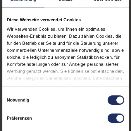
Webcam:
Ja
Tastaturbeleuchtung:
Ja
Diese Webseite verwendet Cookies
Schnittstellen:
1x Bluetooth
, 1x HDMI
, 1x
Wir verwenden Cookies, um Ihnen ein optimales
LAN RJ-45
, 1x USB 3 Typ
Webseiten-Erlebnis zu bieten. Dazu zählen Cookies, die
A
Mehr anzeigen
, 1x USB 3 Typ C
, 1x W-
für den Betrieb der Seite und für die Steuerung unserer
LAN
kommerziellen Unternehmensziele notwendig sind, sowie
Displaygröße:
15,6 Zoll
solche, die lediglich zu anonymen Statistikzwecken, für
Komforteinstellungen oder zur Anzeige personalisierter
LTE:
Nein
Werbung genutzt werden. Sie können selbst entscheiden,
Displayauflösung:
1920 x 1080 FHD
welche Kategorien Sie erlauben möchten. Bitte beachten
Sie, dass aufgrund Ihrer Einstellungen, womöglich nicht
Tastaturlayout:
Deutsch (QWERTZ) mit
alle Funktionen der Webseite zur Verfügung stehen.
Einwilligungsauswahl
Ziffernblock
Weitere Informationen finden Sie in
Notwendig
unserer Datenschutzerklärung.
Onboard-Grafik:
Intel® UHD Graphics
Präferenzen
Fingerprintreader:
Ja
Zustand:
Gebraucht