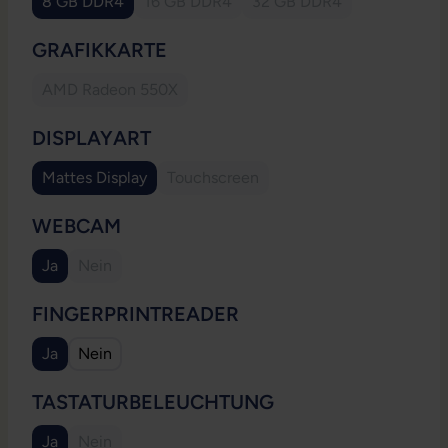
8 GB DDR4
16 GB DDR4
32 GB DDR4
(Diese Option ist zurzeit nicht verfügbar.)
(Diese Option ist zurzeit
AUSWÄHLEN
GRAFIKKARTE
AMD Radeon 550X
(Diese Option ist zurzeit nicht verfügbar.)
AUSWÄHLEN
DISPLAYART
Mattes Display
Touchscreen
(Diese Option ist zurzeit nicht verfügb
AUSWÄHLEN
WEBCAM
Ja
Nein
(Diese Option ist zurzeit nicht verfügbar.)
AUSWÄHLEN
FINGERPRINTREADER
Ja
Nein
AUSWÄHLEN
TASTATURBELEUCHTUNG
Ja
Nein