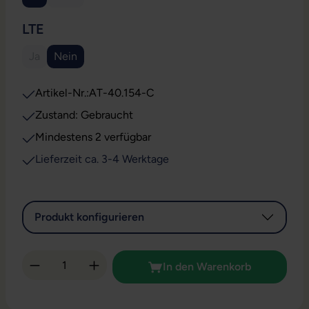
(Diese Option ist zurzeit nicht verfügbar.)
AUSWÄHLEN
LTE
Ja
Nein
(Diese Option ist zurzeit nicht verfügbar.)
Artikel-Nr.:
AT-40.154-C
Zustand: Gebraucht
Mindestens 2 verfügbar
Lieferzeit ca. 3-4 Werktage
Produkt konfigurieren
Produkt Anzahl: Gib den gewünschten Wert 
In den Warenkorb