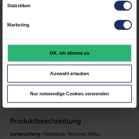
Statistiken
Partnerprogramm:
Ja
Datenspeicher:
250 GB SSD
Marketing
Arbeitsspeicher:
8 GB DDR4
Prozessor:
Intel Core i5 10310U @ 1,7
OK, ich stimme zu
GHz
GTIN/EAN:
4255867578049
Auswahl erlauben
Maße (LxBxH):
359 x 236 x 22 mm
Gewicht:
1,8 kg
Nur notwendige Cookies verwenden
Produktbeschreibung
Lieferumfang:
Notebook, Netzteil, Akku,