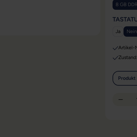
8 GB DD
TASTAT
Ja
Nein
Artikel-N
Zustand
Produkt 
Produkt