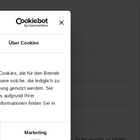
n
Über Cookies
ookies, die für den Betrieb
dows 11 Professional
ie solche, die lediglich zu
bung genutzt werden. Sie
s aufgrund Ihrer
es Display
formationen finden Sie in
n
Marketing
Audio / Mikrofon - 3.5 mm Combo
, 1x Bluetooth
, 1x HDMI
,