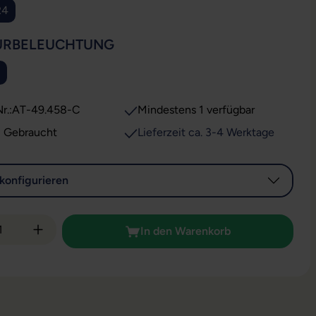
R4
AUSWÄHLEN
URBELEUCHTUNG
r.:
AT-49.458-C
Mindestens 1 verfügbar
: Gebraucht
Lieferzeit ca. 3-4 Werktage
konfigurieren
 Anzahl: Gib den gewünschten Wert ein od
In den Warenkorb