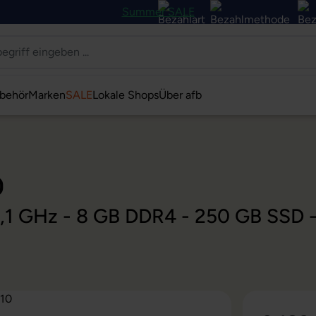
Summer SALE
behör
Marken
SALE
Lokale Shops
Über afb
0
@ 2,1 GHz - 8 GB DDR4 - 250 GB SSD