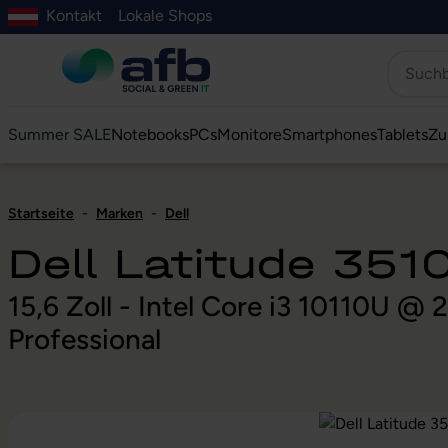
Kontakt
Lokale Shops
Hauptinhalt springen
ur Suche springen
Zur Hauptnavigation springen
Zur Navigation der B2B-Plattform springen
Summer SALE
Notebooks
PCs
Monitore
Smartphones
Tablets
Zu
Startseite
-
Marken
-
Dell
Dell Latitude 351
15,6 Zoll - Intel Core i3 10110U 
Professional
Bildergalerie überspringen