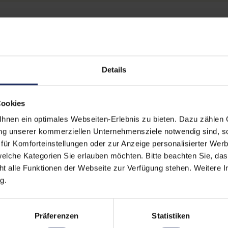
erinformationen
Technische Date
Details
 (Der Aufkleber befindet sich
Grading:
Fair
egt)
Cookies
erherstellungsmöglichkeit auf
CPU Generation:
10
nen ein optimales Webseiten-Erlebnis zu bieten. Dazu zählen C
Betriebssystem:
Win
zität liegt im Normalfall
ung unserer kommerziellen Unternehmensziele notwendig sind, sow
stungen auf Akkulaufzeiten
ür Komforteinstellungen oder zur Anzeige personalisierter Wer
Prozessorkerne:
2
elche Kategorien Sie erlauben möchten. Bitte beachten Sie, das
Displayart:
Matt
ht alle Funktionen der Webseite zur Verfügung stehen. Weitere In
g.
Webcam:
Ja
Tastaturbeleuchtung:
Nei
Präferenzen
Statistiken
Schnittstellen:
1x 