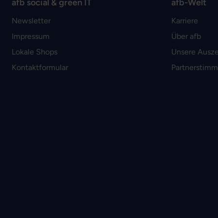
afb social & green IT
afb-Welt
Newsletter
Karriere
Impressum
Über afb
Lokale Shops
Unsere Ausz
Kontaktformular
Partnerstim