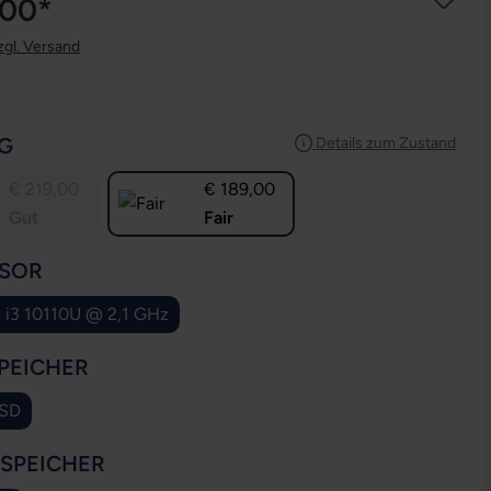
,00*
zgl. Versand
AUSWÄHLEN
G
Details zum Zustand
€ 219,00
€ 189,00
Gut
Fair
AUSWÄHLEN
SOR
e i3 10110U @ 2,1 GHz
AUSWÄHLEN
PEICHER
SSD
AUSWÄHLEN
SSPEICHER