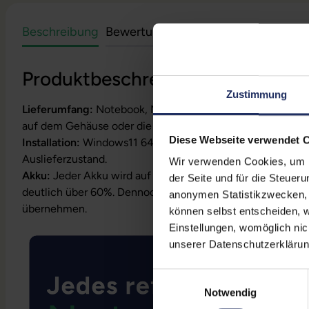
Beschreibung
Bewertungen
Sicherheit & Herstell
Produktbeschreibung
Zustimmung
Lieferumfang:
Notebook, Netzteil, Akku, Produktschlüssel
auf dem Gehäuse oder die Lizenz ist bereits digital hinterl
Diese Webseite verwendet 
Installation:
Windows11 64Bit vorinstalliert inklusive Wied
Auslieferzustand.
Wir verwenden Cookies, um Ih
Akku:
Jeder Akku wird auf Funktion geprüft. Die Akku-Kapa
der Seite und für die Steuer
deutlich über 60%. Dennoch können wir keine Garantielei
anonymen Statistikzwecken, f
übernehmen.
können selbst entscheiden, w
Einstellungen, womöglich nic
unserer Datenschutzerklärun
Einwilligungsauswahl
Notwendig