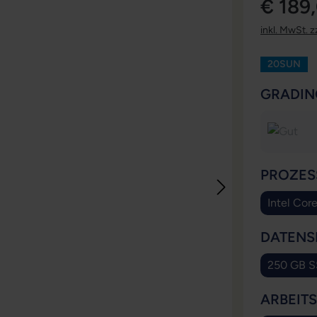
€ 189
inkl. MwSt. z
20SUN
GRADIN
PROZES
Intel Cor
DATENS
250 GB 
ARBEIT