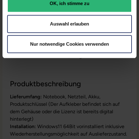
OK, ich stimme zu
Prozessor:
Intel Core i3 10110U @ 2,1
GHz
Auswahl erlauben
GTIN/EAN:
4255867581018
Maße (LxBxH):
247,85 x 361,4 x 17,97 mm
Nur notwendige Cookies verwenden
Gewicht:
1,79 kg
Produktbeschreibung
Lieferumfang:
Notebook, Netzteil, Akku,
Produktschlüssel (Der Aufkleber befindet sich auf
dem Gehäuse oder die Lizenz ist bereits digital
hinterlegt)
Installation:
Windows11 64Bit vorinstalliert inklusive
Wiederherstellungsmöglichkeit auf Auslieferzustand.