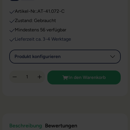
Artikel-Nr.:
AT-41.072-C
Zustand: Gebraucht
Mindestens 56 verfügbar
Lieferzeit ca. 3-4 Werktage
Produkt konfigurieren
Produkt Anzahl: Gib den gewünschten Wert 
In den Warenkorb
Beschreibung
Bewertungen