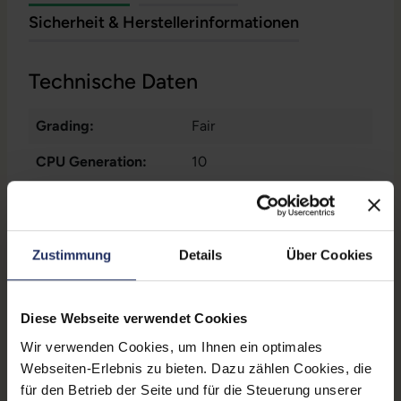
Sicherheit & Herstellerinformationen
Technische Daten
Grading:
Fair
CPU Generation:
10
Betriebssystem:
Windows 11 Professional
Prozessorkerne:
2
Zustimmung
Details
Über Cookies
Displayart:
Mattes Display
Webcam:
Ja
Diese Webseite verwendet Cookies
Tastaturbeleuchtung:
Ja
Wir verwenden Cookies, um Ihnen ein optimales
Webseiten-Erlebnis zu bieten. Dazu zählen Cookies, die
Schnittstellen:
1x Audio / Mikrofon - 3.5
für den Betrieb der Seite und für die Steuerung unserer
mm Combo
, 1x Bluetooth
,