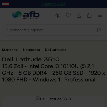
Summer SALE
um Hauptinhalt springen
Zur Navigation der B2B-Plattform springen
Startseite
-
Notebooks
-
Dell Latitudes
Dell Latitude 3510
15,6 Zoll - Intel Core i3 10110U @ 2,1
GHz - 8 GB DDR4 - 250 GB SSD - 1920 x
1080 FHD - Windows 11 Professional
Bildergalerie überspringen