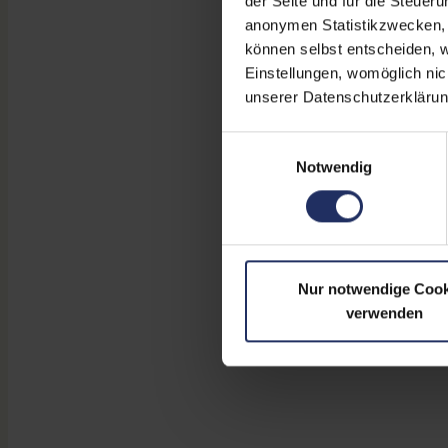
der Seite und für die Steuer
anonymen Statistikzwecken, f
können selbst entscheiden, w
Einstellungen, womöglich nic
unserer Datenschutzerklärun
Einwilligungsauswahl
Notwendig
Nur notwendige Cook
verwenden