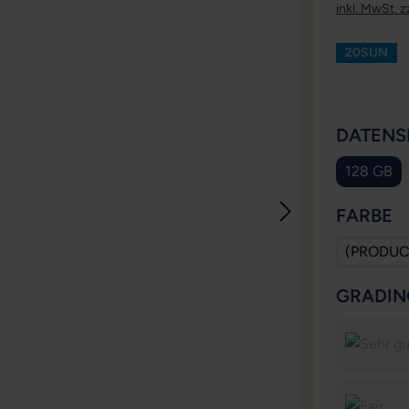
inkl. MwSt. z
20SUN
DATENS
128 GB
(Diese 
A
FARBE
(PRODUC
GRADIN