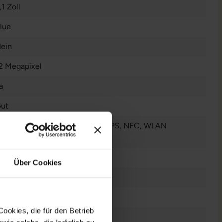
,1 Zoll
lue
ein
2 Megapixel
a
ut
luetooth
, Galileo
, GLONASS
, GPS
, NFC
, WLAN
ehr anzeigen
021
Über Cookies
5G
LED
ookies, die für den Betrieb
60 ppi