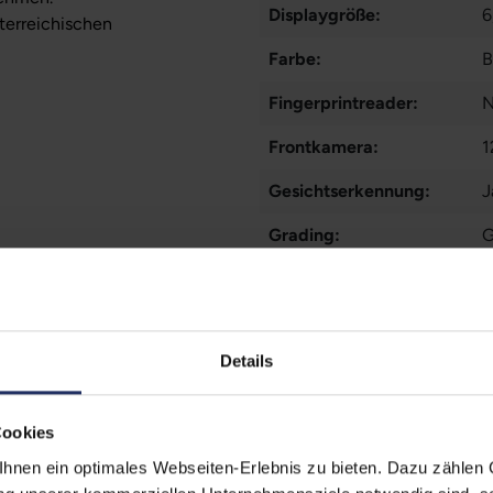
Displaygröße:
6
sterreichischen
Farbe:
B
Fingerprintreader:
N
Frontkamera:
1
Gesichtserkennung:
J
Grading:
G
Kommunikation:
B
M
Markteinführung:
2
Details
Mobilfunk:
Cookies
Paneltyp:
O
nen ein optimales Webseiten-Erlebnis zu bieten. Dazu zählen C
Pixeldichte:
4