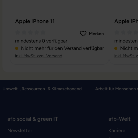
Apple iPhone 11
Apple iP
Merken
Durchschnittliche Bewertung von 0 von 5 Sternen
Durchschni
mindestens 0 verfügbar
mindestens
Nicht mehr für den Versand verfügbar
Nicht me
inkl. MwSt. zzgl. Versand
inkl. MwSt. 
Umwelt-, Ressourcen- & Klimaschonend
Arbeit für Menschen 
afb social & green IT
afb-Welt
Newsletter
Karriere