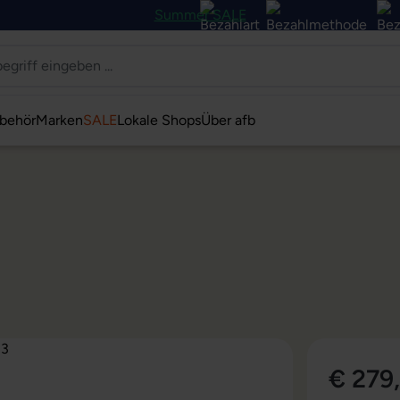
Summer SALE
behör
Marken
SALE
Lokale Shops
Über afb
€ 279