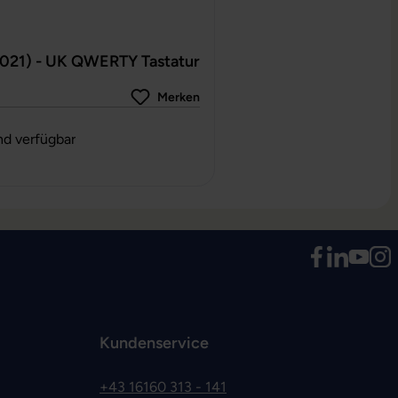
2021) - UK QWERTY Tastatur
Merken
g von 0 von 5 Sternen
nd verfügbar
Kundenservice
+43 16160 313 - 141