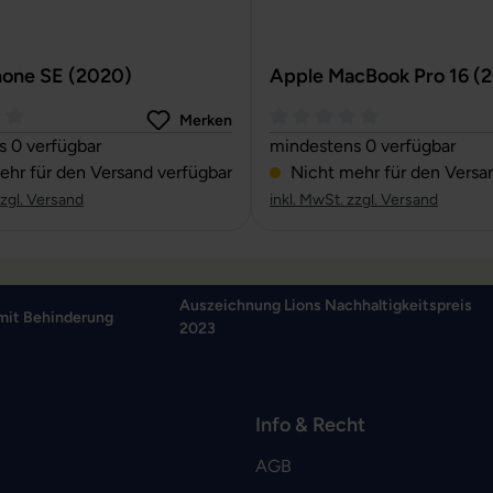
hone SE (2020)
Apple MacBook Pro 16 (
Merken
ttliche Bewertung von 0 von 5 Sternen
Durchschnittliche Bewertun
 0 verfügbar
mindestens 0 verfügbar
hr für den Versand verfügbar
Nicht mehr für den Versa
zzgl. Versand
inkl. MwSt. zzgl. Versand
Auszeichnung Lions Nachhaltigkeitspreis
mit Behinderung
2023
Info & Recht
AGB