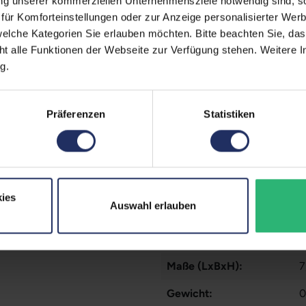
ung unserer kommerziellen Unternehmensziele notwendig sind, sow
ür Komforteinstellungen oder zur Anzeige personalisierter Wer
Prozessorkerne:
6
elche Kategorien Sie erlauben möchten. Bitte beachten Sie, das
Rückkamera:
1
ht alle Funktionen der Webseite zur Verfügung stehen. Weitere In
g.
SIM-Kartenslot:
D
Schnittstellen:
1
Präferenzen
Statistiken
Datenspeicher:
1
Partnerprogramm:
J
Arbeitsspeicher:
4
ies
Auswahl erlauben
Prozessor:
A
GTIN/EAN:
0
Maße (LxBxH):
7
Gewicht:
0