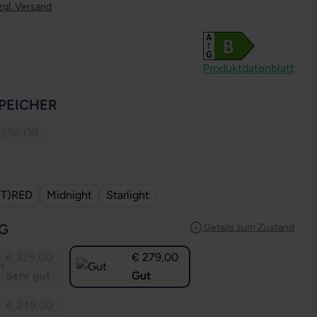
zgl. Versand
Produktdatenblatt
AUSWÄHLEN
PEICHER
256 GB
Option ist zurzeit nicht verfügbar.)
(Diese Option ist zurzeit nicht verfügbar.)
USWÄHLEN
T)RED
Midnight
Starlight
AUSWÄHLEN
G
Details zum Zustand
€ 329,00
€ 279,00
Sehr gut
Gut
€ 249,00