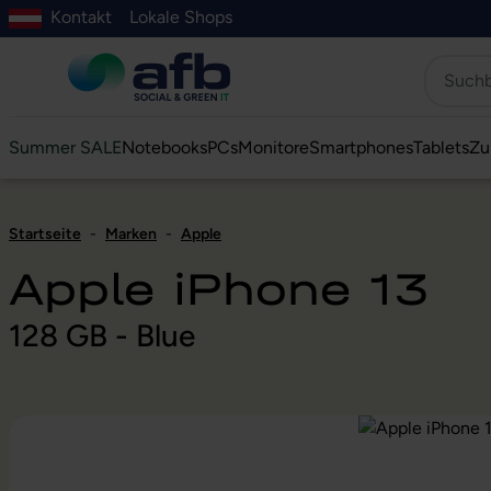
Kontakt
Lokale Shops
Hauptinhalt springen
ur Suche springen
Zur Hauptnavigation springen
Zur Navigation der B2B-Plattform springen
Summer SALE
Notebooks
PCs
Monitore
Smartphones
Tablets
Zu
Startseite
-
Marken
-
Apple
Apple iPhone 13
128 GB - Blue
Bildergalerie überspringen