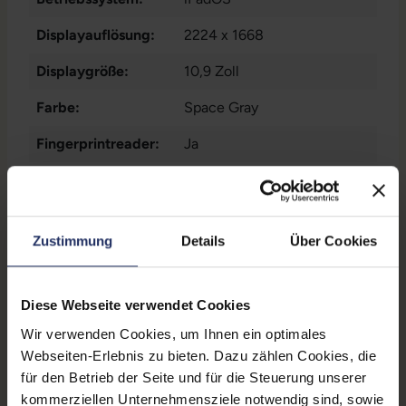
Displayauflösung:
2224 x 1668
Displaygröße:
10,9 Zoll
Farbe:
Space Gray
Fingerprintreader:
Ja
Frontkamera:
7 Megapixel
Gesichtserkennung:
Nein
Zustimmung
Details
Über Cookies
Grading:
Sehr gut
Kommunikation:
LTE
, Bluetooth
, WLAN
Diese Webseite verwendet Cookies
Markteinführung:
2019
Wir verwenden Cookies, um Ihnen ein optimales
Webseiten-Erlebnis zu bieten. Dazu zählen Cookies, die
Mobilfunk:
LTE 4G
für den Betrieb der Seite und für die Steuerung unserer
Paneltyp:
IPS-LCD
kommerziellen Unternehmensziele notwendig sind, sowie