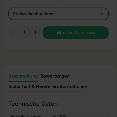
Produkt konfigurieren
Produkt Anzahl: Gib den gewünschten Wert 
In den Warenkorb
Beschreibung
Bewertungen
Sicherheit & Herstellerinformationen
Technische Daten
Betriebssystem:
iPadOS