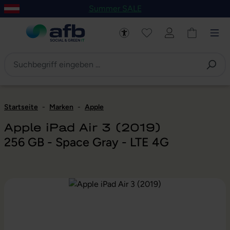
Summer SALE
um Hauptinhalt springen
Zur Navigation der B2B-Plattform springen
Startseite
-
Marken
-
Apple
Apple iPad Air 3 (2019)
256 GB - Space Gray - LTE 4G
Bildergalerie überspringen