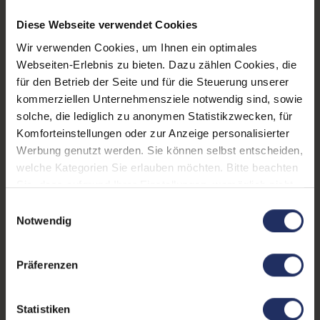
Displaygröße:
16,0 Zoll
Diese Webseite verwendet Cookies
LTE:
Nein
Wir verwenden Cookies, um Ihnen ein optimales
Displayauflösung:
3072 x 1920
Webseiten-Erlebnis zu bieten. Dazu zählen Cookies, die
für den Betrieb der Seite und für die Steuerung unserer
Tastaturlayout:
Großbritannien (QWERTY)
kommerziellen Unternehmensziele notwendig sind, sowie
ohne Ziffernblock
solche, die lediglich zu anonymen Statistikzwecken, für
Komforteinstellungen oder zur Anzeige personalisierter
Onboard-Grafik:
Intel® UHD Graphics 630
Werbung genutzt werden. Sie können selbst entscheiden,
Grafikkartenspeicher:
4 GB GDDR6
welche Kategorien Sie erlauben möchten. Bitte beachten
Sie, dass aufgrund Ihrer Einstellungen, womöglich nicht
Fingerprintreader:
Ja
alle Funktionen der Webseite zur Verfügung stehen.
Einwilligungsauswahl
Weitere Informationen finden Sie in
Zustand:
Gebraucht
Notwendig
unserer Datenschutzerklärung.
Partnerprogramm:
Nein
Präferenzen
Datenspeicher:
512 GB SSD
Arbeitsspeicher:
32 GB DDR4
Statistiken