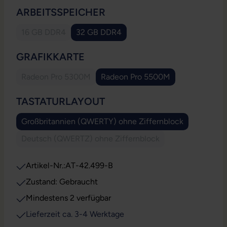
AUSWÄHLEN
ARBEITSSPEICHER
16 GB DDR4
32 GB DDR4
(Diese Option ist zurzeit nicht verfügbar.)
AUSWÄHLEN
GRAFIKKARTE
Radeon Pro 5300M
Radeon Pro 5500M
(Diese Option ist zurzeit nicht verfügbar.)
AUSWÄHLEN
TASTATURLAYOUT
Großbritannien (QWERTY) ohne Ziffernblock
Deutsch (QWERTZ) ohne Ziffernblock
(Diese Option ist zurzeit nicht verfügbar.)
Artikel-Nr.:
AT-42.499-B
Zustand: Gebraucht
Mindestens 2 verfügbar
Lieferzeit ca. 3-4 Werktage