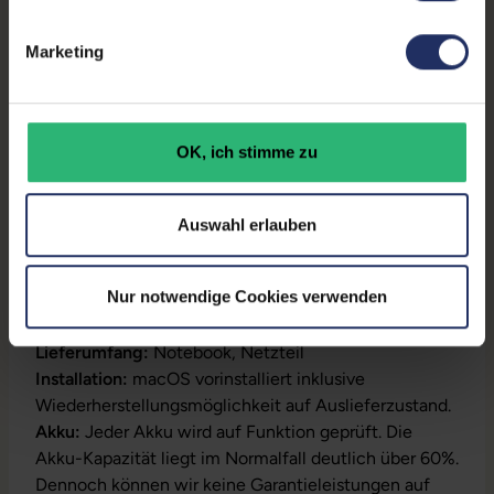
Prozessor:
Intel Core i9 9980HK @
2,4 GHz
Marketing
GTIN/EAN:
4255867507216
Maße (LxBxH):
245,9 x 357,9 x 16,2 mm
OK, ich stimme zu
Gewicht:
2 kg
Auswahl erlauben
Produktbeschreibung
Nur notwendige Cookies verwenden
Modell:
Pro A2141
Lieferumfang:
Notebook, Netzteil
Installation:
macOS vorinstalliert inklusive
Wiederherstellungsmöglichkeit auf Auslieferzustand.
Akku:
Jeder Akku wird auf Funktion geprüft. Die
Akku-Kapazität liegt im Normalfall deutlich über 60%.
Dennoch können wir keine Garantieleistungen auf