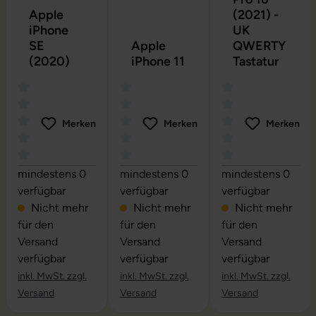
Apple
(2021) -
iPhone
UK
SE
Apple
QWERTY
(2020)
iPhone 11
Tastatur
Merken
Merken
Merken
Durchschnittliche Bewertung von 0 von 5 Sternen
Durchschnittliche Bewertung von 0 vo
Durchschnittliche
mindestens 0
mindestens 0
mindestens 0
verfügbar
verfügbar
verfügbar
Nicht mehr
Nicht mehr
Nicht mehr
für den
für den
für den
Versand
Versand
Versand
verfügbar
verfügbar
verfügbar
inkl. MwSt. zzgl.
inkl. MwSt. zzgl.
inkl. MwSt. zzgl.
Versand
Versand
Versand