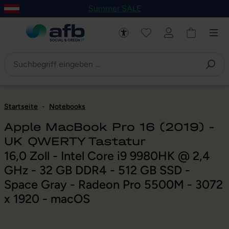
Summer SALE
um Hauptinhalt springen
Zur Navigation der B2B-Plattform springen
Startseite
-
Notebooks
Apple MacBook Pro 16 (2019) -
UK QWERTY Tastatur
16,0 Zoll - Intel Core i9 9980HK @ 2,4
GHz - 32 GB DDR4 - 512 GB SSD -
Space Gray - Radeon Pro 5500M - 3072
x 1920 - macOS