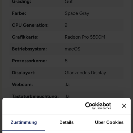
Grading:
Gut
Farbe:
Space Gray
CPU Generation:
9
Grafikkarte:
Radeon Pro 5500M
Betriebssystem:
macOS
Prozessorkerne:
8
Displayart:
Glänzendes Display
Webcam:
Ja
Tastaturbeleuchtung:
Ja
Schnittstellen:
1x Audio / Mikrofon - 3.5
mm Combo
, 1x Bluetooth
,
Zustimmung
Details
Über Cookies
1x W-LAN
, 4x Thunderbolt