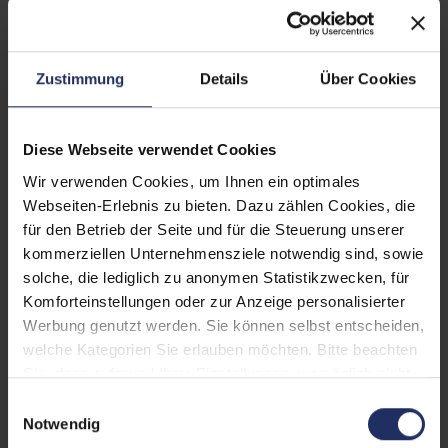
Fingerprintreader:
Ja
Zustand:
Gebraucht
Zustimmung
Details
Über Cookies
Partnerprogramm:
Nein
Diese Webseite verwendet Cookies
Datenspeicher:
512 GB SSD
Wir verwenden Cookies, um Ihnen ein optimales
Arbeitsspeicher:
16 GB DDR4
Webseiten-Erlebnis zu bieten. Dazu zählen Cookies, die
für den Betrieb der Seite und für die Steuerung unserer
Prozessor:
Apple M1 @ 3,2 GHz
kommerziellen Unternehmensziele notwendig sind, sowie
GTIN/EAN:
0194252165751
solche, die lediglich zu anonymen Statistikzwecken, für
Komforteinstellungen oder zur Anzeige personalisierter
Maße (LxBxH):
212,4 x 304,1 x 15,6 mm
Werbung genutzt werden. Sie können selbst entscheiden,
welche Kategorien Sie erlauben möchten. Bitte beachten
Gewicht:
1,4 kg
Sie, dass aufgrund Ihrer Einstellungen, womöglich nicht
Herstellernummer:
MYDC2LL/A
alle Funktionen der Webseite zur Verfügung stehen.
Einwilligungsauswahl
Weitere Informationen finden Sie in
Notwendig
unserer Datenschutzerklärung.