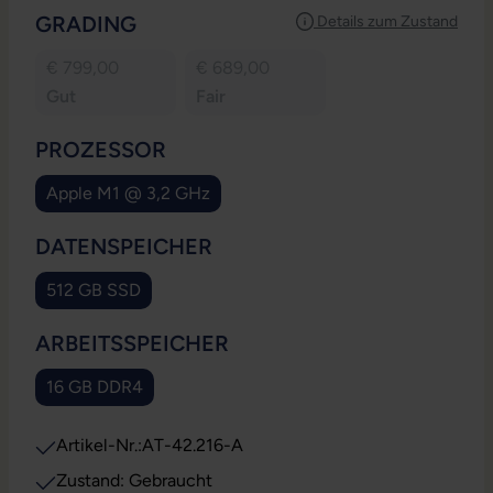
AUSWÄHLEN
GRADING
Details zum Zustand
€ 799,00
€ 689,00
Gut
Fair
AUSWÄHLEN
PROZESSOR
Apple M1 @ 3,2 GHz
(Diese Option ist zurzeit nicht verfügbar.)
AUSWÄHLEN
DATENSPEICHER
512 GB SSD
(Diese Option ist zurzeit nicht verfügbar.)
AUSWÄHLEN
ARBEITSSPEICHER
16 GB DDR4
(Diese Option ist zurzeit nicht verfügbar.)
Artikel-Nr.:
AT-42.216-A
Zustand: Gebraucht