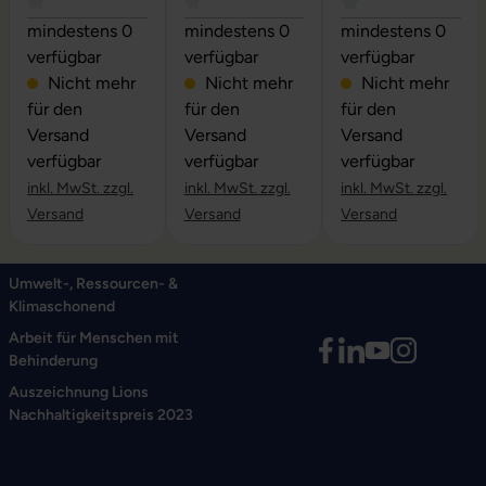
Durchschnittliche Bewertung von 0 von 5 Sternen
Durchschnittliche Bewertung von 0 vo
Durchschnittliche
mindestens 0
mindestens 0
mindestens 0
verfügbar
verfügbar
verfügbar
Nicht mehr
Nicht mehr
Nicht mehr
für den
für den
für den
Versand
Versand
Versand
verfügbar
verfügbar
verfügbar
inkl. MwSt. zzgl.
inkl. MwSt. zzgl.
inkl. MwSt. zzgl.
Versand
Versand
Versand
Umwelt-, Ressourcen- &
Klimaschonend
Arbeit für Menschen mit
Behinderung
Auszeichnung Lions
Nachhaltigkeitspreis 2023