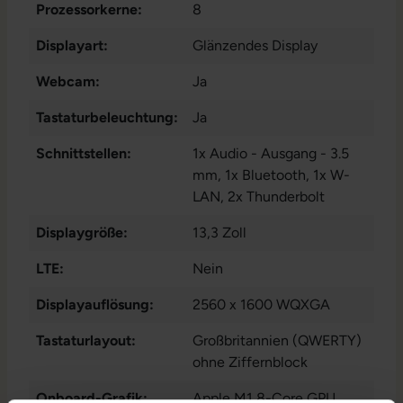
Prozessorkerne:
8
Displayart:
Glänzendes Display
Webcam:
Ja
Tastaturbeleuchtung:
Ja
Schnittstellen:
1x Audio - Ausgang - 3.5
mm
, 1x Bluetooth
, 1x W-
LAN
, 2x Thunderbolt
Displaygröße:
13,3 Zoll
LTE:
Nein
Displayauflösung:
2560 x 1600 WQXGA
Tastaturlayout:
Großbritannien (QWERTY)
ohne Ziffernblock
Onboard-Grafik:
Apple M1 8-Core GPU