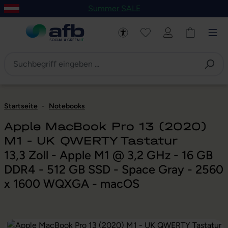
Summer SALE
um Hauptinhalt springen
Zur Navigation der B2B-Plattform springen
Startseite
-
Notebooks
Apple MacBook Pro 13 (2020)
M1 - UK QWERTY Tastatur
13,3 Zoll - Apple M1 @ 3,2 GHz - 16 GB
DDR4 - 512 GB SSD - Space Gray - 2560
x 1600 WQXGA - macOS
Bildergalerie überspringen