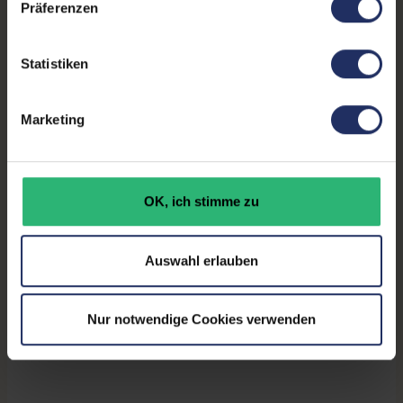
Präferenzen
Ergonomie:
Höhenverstellbar
, Neigbar
,
Pivot-Funktion
, Schwenkbar
Statistiken
Paneltyp:
TN
Marketing
Touchscreen:
Nein
Bildwiederholrate:
60Hz
Partnerprogramm:
Ja
OK, ich stimme zu
GTIN/EAN:
8806085485747
Auswahl erlauben
Maße (LxBxH):
210 x 504,3 x 425,4 mm
Gewicht:
4,5 kg
Nur notwendige Cookies verwenden
Herstellernummer:
LS22C45KMSV/EN