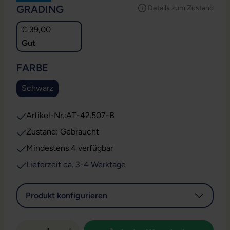
AUSWÄHLEN
GRADING
Details zum Zustand
€ 39,00
Gut
AUSWÄHLEN
FARBE
Schwarz
Artikel-Nr.:
AT-42.507-B
Zustand: Gebraucht
Mindestens 4 verfügbar
Lieferzeit ca. 3-4 Werktage
Produkt konfigurieren
Produkt Anzahl: Gib den gewünschten Wert 