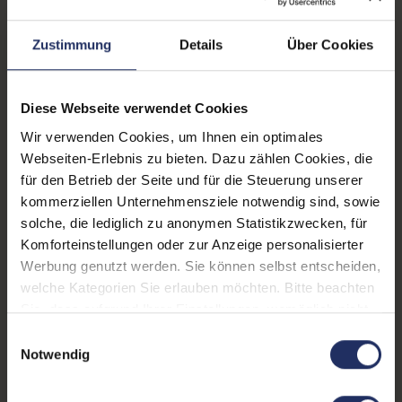
Lautsprecher:
Ja
Zustimmung
Details
Über Cookies
Helligkeit:
250 cd/m²
Blickwinkel:
160°/170°
Diese Webseite verwendet Cookies
Wir verwenden Cookies, um Ihnen ein optimales
Pixelabstand:
0,250 mm
Webseiten-Erlebnis zu bieten. Dazu zählen Cookies, die
Displayauflösung:
1920 x 1080 FHD
für den Betrieb der Seite und für die Steuerung unserer
kommerziellen Unternehmensziele notwendig sind, sowie
Reaktionszeit:
5 ms
solche, die lediglich zu anonymen Statistikzwecken, für
Komforteinstellungen oder zur Anzeige personalisierter
Stromverbrauch:
24 Watt
Werbung genutzt werden. Sie können selbst entscheiden,
Displaygröße:
21,5 Zoll
welche Kategorien Sie erlauben möchten. Bitte beachten
Sie, dass aufgrund Ihrer Einstellungen, womöglich nicht
Schnittstellen:
1x DVI-D
, 1x VGA
alle Funktionen der Webseite zur Verfügung stehen.
Einwilligungsauswahl
Weitere Informationen finden Sie in
Notwendig
Webcam:
Nein
unserer Datenschutzerklärung.
Kontrast:
1000:1