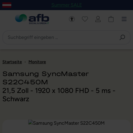
Summer SALE
um Hauptinhalt springen
Zur Navigation der B2B-Plattform springen
Startseite
-
Monitore
Samsung SyncMaster
S22C450M
21,5 Zoll - 1920 x 1080 FHD - 5 ms -
Schwarz
Bildergalerie überspringen