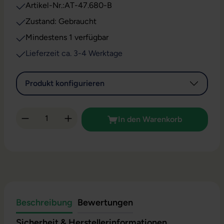
Artikel-Nr.:
AT-47.680-B
Zustand: Gebraucht
Mindestens 1 verfügbar
Lieferzeit ca. 3-4 Werktage
Produkt konfigurieren
Produkt Anzahl: Gib den gewünschten Wert 
In den Warenkorb
Beschreibung
Bewertungen
Sicherheit & Herstellerinformationen