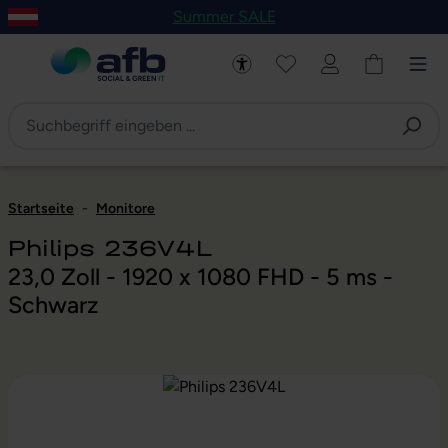
Summer SALE
um Hauptinhalt springen
Zur Navigation der B2B-Plattform springen
Startseite
-
Monitore
Philips 236V4L
23,0 Zoll - 1920 x 1080 FHD - 5 ms -
Schwarz
Bildergalerie überspringen