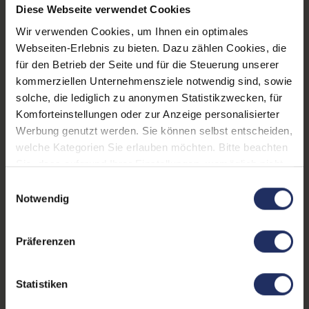
Diese Webseite verwendet Cookies
Pixelabstand:
0,270 mm
Wir verwenden Cookies, um Ihnen ein optimales
Reaktionszeit:
5 ms
Webseiten-Erlebnis zu bieten. Dazu zählen Cookies, die
für den Betrieb der Seite und für die Steuerung unserer
Schnittstellen:
1x Audio - Eingang - 3.5 mm
,
kommerziellen Unternehmensziele notwendig sind, sowie
1x DVI-D
, 1x VGA
solche, die lediglich zu anonymen Statistikzwecken, für
Komforteinstellungen oder zur Anzeige personalisierter
Stromverbrauch:
30 Watt
Werbung genutzt werden. Sie können selbst entscheiden,
Touchscreen:
Nein
welche Kategorien Sie erlauben möchten. Bitte beachten
Sie, dass aufgrund Ihrer Einstellungen, womöglich nicht
Zustand:
Gebraucht
alle Funktionen der Webseite zur Verfügung stehen.
Einwilligungsauswahl
Weitere Informationen finden Sie in
Notwendig
Farbe:
Schwarz
unserer Datenschutzerklärung.
Lautsprecher:
Ja
Präferenzen
Seitenverhältnis:
16:9
Webcam:
Nein
Statistiken