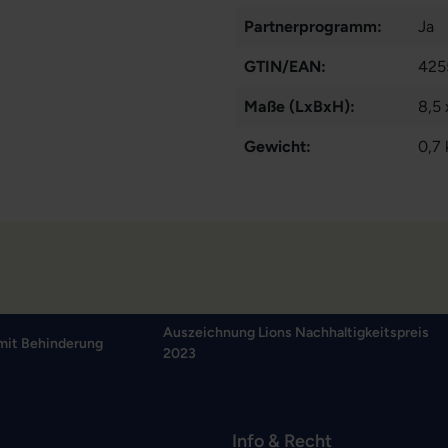
Partnerprogramm:
Ja
GTIN/EAN:
425
Maße (LxBxH):
8,5
Gewicht:
0,7 
Auszeichnung Lions Nachhaltigkeitspreis
mit Behinderung
2023
Info & Recht