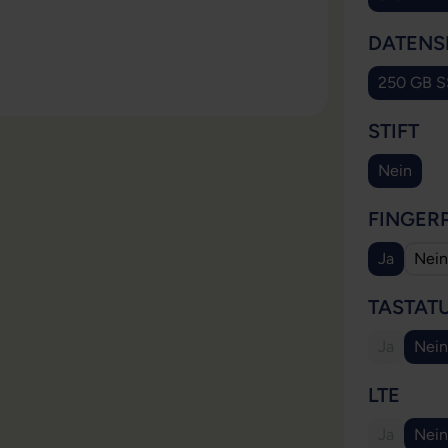
DATENS
250 GB 
AU
STIFT
Nein
FINGER
Ja
Nein
TASTAT
Ja
Nein
(Diese Opt
AUS
LTE
Ja
Nein
(Diese Opt