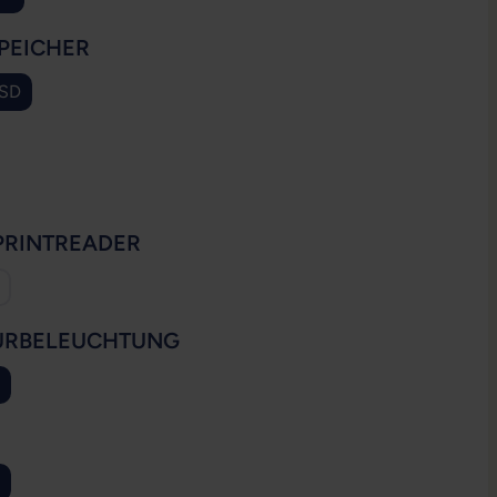
AUSWÄHLEN
PEICHER
SSD
SWÄHLEN
AUSWÄHLEN
PRINTREADER
AUSWÄHLEN
URBELEUCHTUNG
ion ist zurzeit nicht verfügbar.)
WÄHLEN
ion ist zurzeit nicht verfügbar.)