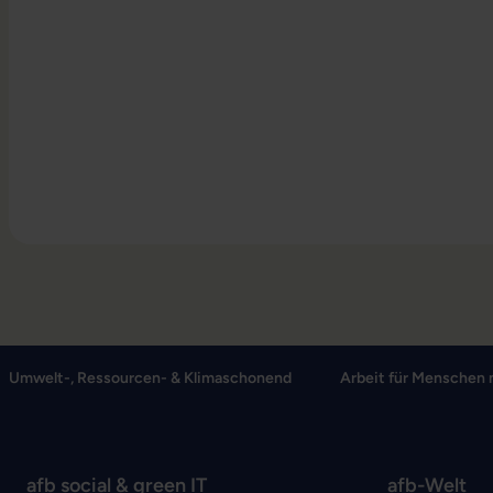
Umwelt-, Ressourcen- & Klimaschonend
Arbeit für Menschen 
afb social & green IT
afb-Welt