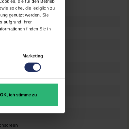
ookies, die für den Betrieb
n
ie solche, die lediglich zu
bung genutzt werden. Sie
s aufgrund Ihrer
formationen finden Sie in
n
el Core i5 1135G7 @ 2,4 GHz
 GB SSD
Marketing
vertible
B DDR4
OK, ich stimme zu
dows 11 Professional
chscreen