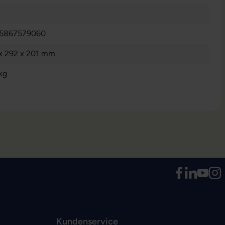
5867579060
 x 292 x 201 mm
kg
Kundenservice