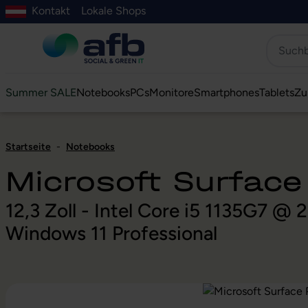
Kontakt
Lokale Shops
Hauptinhalt springen
ur Suche springen
Zur Hauptnavigation springen
Zur Navigation der B2B-Plattform springen
Summer SALE
Notebooks
PCs
Monitore
Smartphones
Tablets
Zu
Startseite
-
Notebooks
Microsoft Surface
12,3 Zoll - Intel Core i5 1135G7 
Windows 11 Professional
Bildergalerie überspringen