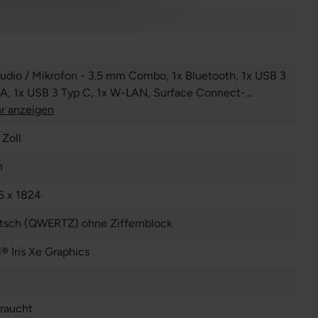
Audio / Mikrofon - 3.5 mm Combo
, 1x Bluetooth
, 1x USB 3
 A
, 1x USB 3 Typ C
, 1x W-LAN
, Surface Connect-
chluss
r anzeigen
 Zoll
n
6 x 1824
tsch (QWERTZ) ohne Ziffernblock
l® Iris Xe Graphics
raucht