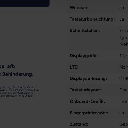
Webcam:
Ja
Tastaturbeleuchtung:
Ja
Schnittstellen:
1x 
Typ
Ans
Meh
Displaygröße:
12,3
LTE:
Nei
Displayauflösung:
273
Tastaturlayout:
Deu
Onboard-Grafik:
Inte
Fingerprintreader:
Ja
Zustand:
Geb