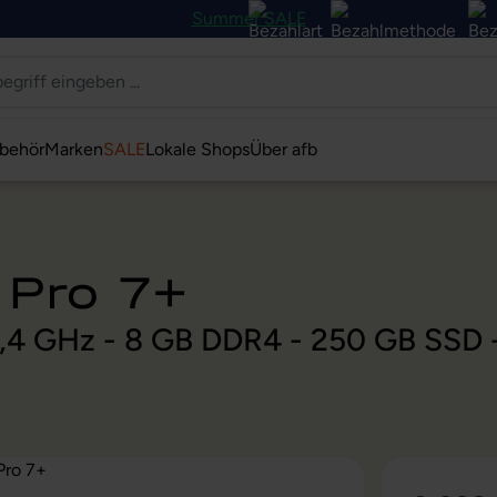
Summer SALE
behör
Marken
SALE
Lokale Shops
Über afb
 Pro 7+
@ 2,4 GHz - 8 GB DDR4 - 250 GB SSD 