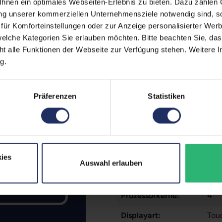
nen ein optimales Webseiten-Erlebnis zu bieten. Dazu zählen C
Technische Date
ung unserer kommerziellen Unternehmensziele notwendig sind, sow
ür Komforteinstellungen oder zur Anzeige personalisierter Wer
l
Grading:
Fair
elche Kategorien Sie erlauben möchten. Bitte beachten Sie, das
erherstellungsmöglichkeit auf
ht alle Funktionen der Webseite zur Verfügung stehen. Weitere In
Stift:
Nei
g.
zität liegt im Normalfall
Prozessor:
Int
ufzeiten übernehmen.
Datenspeicher:
250
Präferenzen
Statistiken
Produkttyp:
Con
Arbeitsspeicher:
8 G
CPU Generation:
11
ies
Auswahl erlauben
Betriebssystem:
Win
Prozessorkerne:
4
Displayart:
Tou