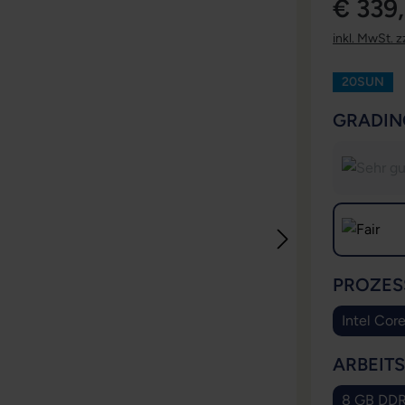
€ 339
inkl. MwSt. z
20SUN
GRADIN
PROZES
Intel Cor
ARBEIT
8 GB DD