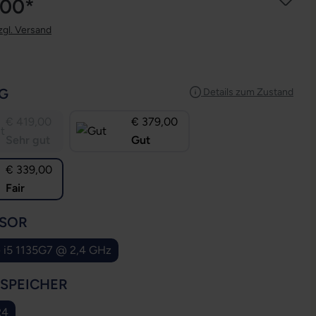
,00*
zgl. Versand
AUSWÄHLEN
G
Details zum Zustand
€ 419,00
€ 379,00
Sehr gut
Gut
€ 339,00
Fair
AUSWÄHLEN
SOR
e i5 1135G7 @ 2,4 GHz
AUSWÄHLEN
SSPEICHER
R4