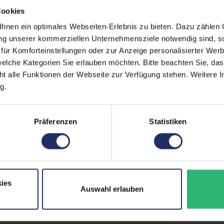
Schnittstellen:
1x 
Cookies
Con
nen ein optimales Webseiten-Erlebnis zu bieten. Dazu zählen C
Meh
ung unserer kommerziellen Unternehmensziele notwendig sind, sow
ür Komforteinstellungen oder zur Anzeige personalisierter Wer
Displaygröße:
13,5
elche Kategorien Sie erlauben möchten. Bitte beachten Sie, das
LTE:
Nei
ht alle Funktionen der Webseite zur Verfügung stehen. Weitere In
g.
Displayauflösung:
225
Tastaturlayout:
Deu
Präferenzen
Statistiken
Onboard-Grafik:
Inte
Fingerprintreader:
Nei
Partnerprogramm:
Nei
ies
Auswahl erlauben
Datenspeicher:
512
Arbeitsspeicher:
8 G