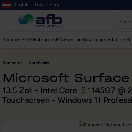
Kontakt
Lokale Shops
Hauptinhalt springen
ur Suche springen
Zur Hauptnavigation springen
Zur Navigation der B2B-Plattform springen
Summer SALE
Notebooks
PCs
Monitore
Smartphones
Tablets
Zu
Startseite
-
Notebooks
Microsoft Surface
13,5 Zoll - Intel Core i5 1145G7 @
Touchscreen - Windows 11 Profess
Bildergalerie überspringen