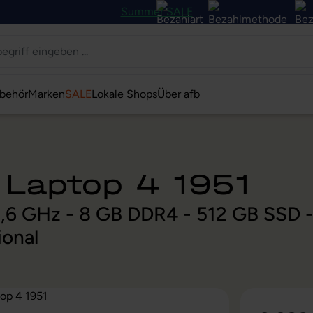
Summer SALE
behör
Marken
SALE
Lokale Shops
Über afb
 Laptop 4 1951
 2,6 GHz - 8 GB DDR4 - 512 GB SSD -
ional