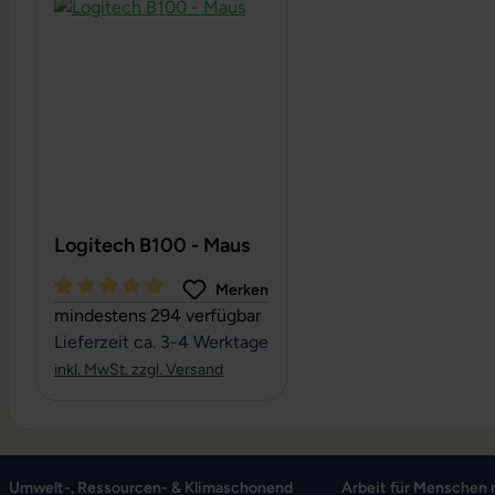
Logitech B100 - Maus
Merken
Durchschnittliche Bewertung von 5 von 5 Sternen
mindestens 294 verfügbar
Lieferzeit ca. 3-4 Werktage
inkl. MwSt. zzgl. Versand
Umwelt-, Ressourcen- & Klimaschonend
Arbeit für Menschen 