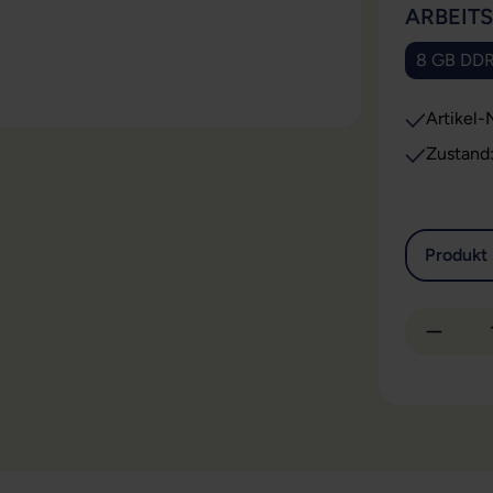
ARBEIT
8 GB DD
Artikel-N
Produkt 
Produkt