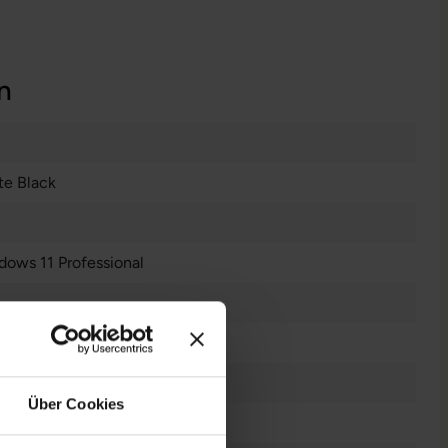
n
te Black
dows 11 Professional
chscreen
Über Cookies
n