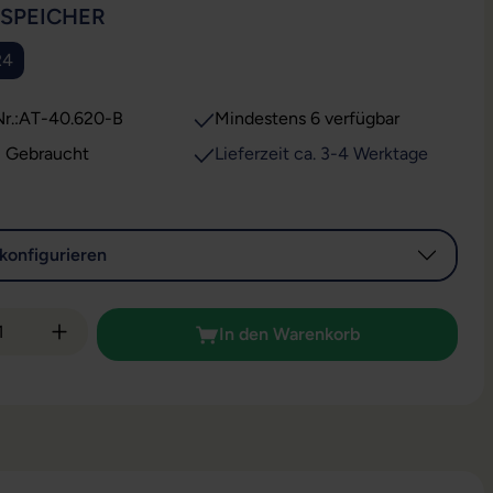
AUSWÄHLEN
SSPEICHER
R4
r.:
AT-40.620-B
Mindestens 6 verfügbar
Zustand: Gebraucht
Lieferzeit ca. 3-4 Werktage
konfigurieren
 Anzahl: Gib den gewünschten Wert ein od
In den Warenkorb