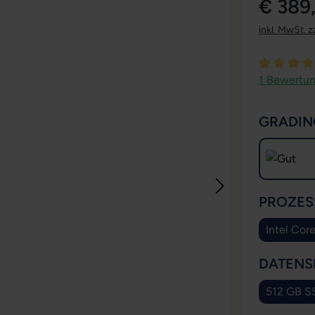
€ 389
inkl. MwSt. z
Durchschni
1 Bewertu
GRADIN
PROZES
Intel Cor
DATENS
512 GB S