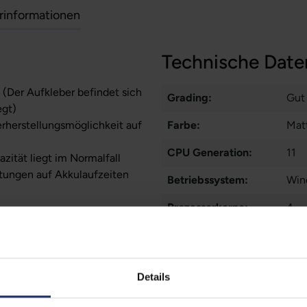
erinformationen
Technische Date
 (Der Aufkleber befindet sich
Grading:
Gut
egt)
erherstellungsmöglichkeit auf
Farbe:
Mat
CPU Generation:
11
zität liegt im Normalfall
tungen auf Akkulaufzeiten
Betriebssystem:
Win
Prozessorkerne:
4
Displayart:
Tou
Webcam:
Ja
Details
Tastaturbeleuchtung:
Nei