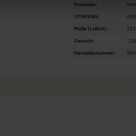
Prozessor:
Int
GTIN/EAN:
088
Maße (LxBxH):
223
Gewicht:
1,2
Herstellernummer:
5BV