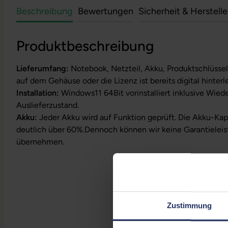
Beschreibung
Bewertungen
Sicherheit & Herstell
Produktbeschreibung
Lieferumfang:
Notebook, Netzteil, Akku, Produktschlüssel
auf dem Gehäuse oder die Lizenz ist bereits digital hinterl
Installation:
Windows11 64Bit vorinstalliert inklusive Wied
Auslieferzustand.
Akku:
Jeder Akku wird auf Funktion geprüft. Die Akku-Kapa
deutlich über 60%.Dennoch können wir keine Garantieleis
übernehmen.
Zustimmung