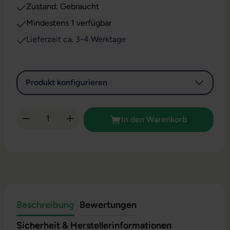
Zustand: Gebraucht
Mindestens 1 verfügbar
Lieferzeit ca. 3-4 Werktage
Produkt konfigurieren
Produkt Anzahl: Gib den gewünschten Wert 
In den Warenkorb
Beschreibung
Bewertungen
Sicherheit & Herstellerinformationen