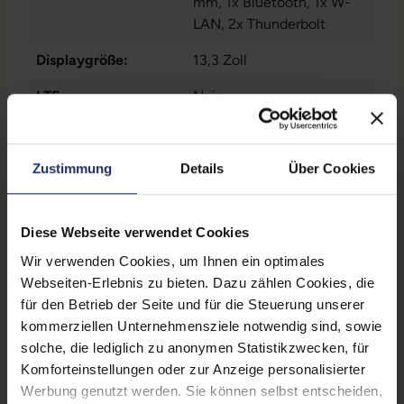
mm
, 1x Bluetooth
, 1x W-
LAN
, 2x Thunderbolt
Displaygröße:
13,3 Zoll
LTE:
Nein
Displayauflösung:
2560 x 1600 Retina
Tastaturlayout:
Deutsch (QWERTZ) ohne
Zustimmung
Details
Über Cookies
Ziffernblock
Onboard-Grafik:
Intel® Iris Plus Graphics
Diese Webseite verwendet Cookies
645
Wir verwenden Cookies, um Ihnen ein optimales
Webseiten-Erlebnis zu bieten. Dazu zählen Cookies, die
Fingerprintreader:
Ja
für den Betrieb der Seite und für die Steuerung unserer
Zustand:
Gebraucht
kommerziellen Unternehmensziele notwendig sind, sowie
solche, die lediglich zu anonymen Statistikzwecken, für
Partnerprogramm:
Ja
Komforteinstellungen oder zur Anzeige personalisierter
Werbung genutzt werden. Sie können selbst entscheiden,
Datenspeicher:
128 GB SSD