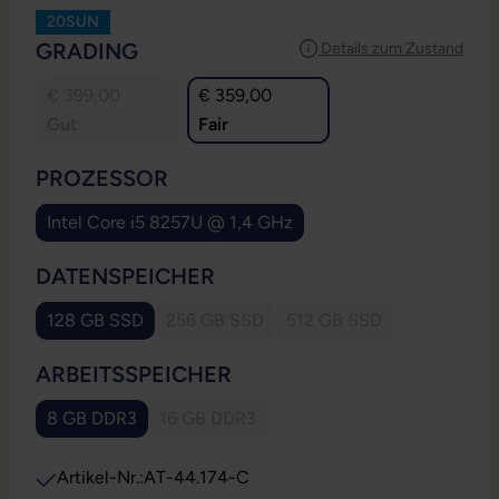
20SUN
AUSWÄHLEN
GRADING
Details zum Zustand
€ 399,00
€ 359,00
Gut
Fair
AUSWÄHLEN
PROZESSOR
Intel Core i5 8257U @ 1,4 GHz
AUSWÄHLEN
DATENSPEICHER
128 GB SSD
256 GB SSD
512 GB SSD
(Diese Option ist zurzeit nicht verfügbar.
(Diese Option ist zurzei
AUSWÄHLEN
ARBEITSSPEICHER
8 GB DDR3
16 GB DDR3
(Diese Option ist zurzeit nicht verfügbar.)
Artikel-Nr.:
AT-44.174-C