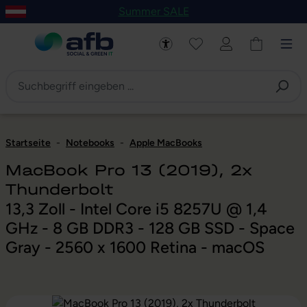
Summer SALE
um Hauptinhalt springen
Zur Navigation der B2B-Plattform springen
Startseite
-
Notebooks
-
Apple MacBooks
MacBook Pro 13 (2019), 2x
Thunderbolt
13,3 Zoll - Intel Core i5 8257U @ 1,4
GHz - 8 GB DDR3 - 128 GB SSD - Space
Gray - 2560 x 1600 Retina - macOS
Bildergalerie überspringen