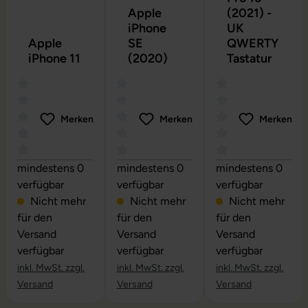
Apple
(2021) -
iPhone
UK
Apple
SE
QWERTY
iPhone 11
(2020)
Tastatur
Merken
Merken
Merken
Durchschnittliche Bewertung von 0 von 5 Sternen
Durchschnittliche Bewertung von 0 vo
Durchschnittliche
mindestens 0
mindestens 0
mindestens 0
verfügbar
verfügbar
verfügbar
Nicht mehr
Nicht mehr
Nicht mehr
für den
für den
für den
Versand
Versand
Versand
verfügbar
verfügbar
verfügbar
inkl. MwSt. zzgl.
inkl. MwSt. zzgl.
inkl. MwSt. zzgl.
Versand
Versand
Versand