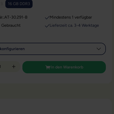
R3
16 GB DDR3
e Option ist zurzeit nicht verfügbar.)
r.:
AT-30.291-B
Mindestens 1 verfügbar
: Gebraucht
Lieferzeit ca. 3-4 Werktage
konfigurieren
 Anzahl: Gib den gewünschten Wert ein od
In den Warenkorb