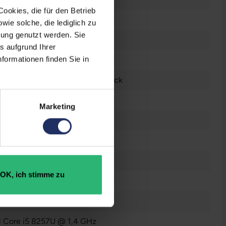
ookies, die für den Betrieb
 Zoll
ie solche, die lediglich zu
bung genutzt werden. Sie
n
s aufgrund Ihrer
formationen finden Sie in
0 x 1600 Retina
tsch (QWERTZ) ohne Ziffernblock
l® Iris Plus Graphics 645
Marketing
raucht
OK, ich stimme zu
 GB SSD
GB DDR3
el Core i5 8257U @ 1,4 GHz