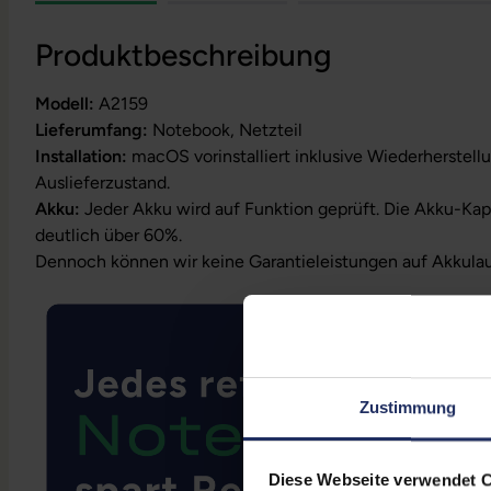
Produktbeschreibung
Modell:
A2159
Lieferumfang:
Notebook, Netzteil
Installation:
macOS vorinstalliert inklusive Wiederherstell
Auslieferzustand.
Akku:
Jeder Akku wird auf Funktion geprüft. Die Akku-Kapa
deutlich über 60%.
Dennoch können wir keine Garantieleistungen auf Akkula
Zustimmung
Diese Webseite verwendet 