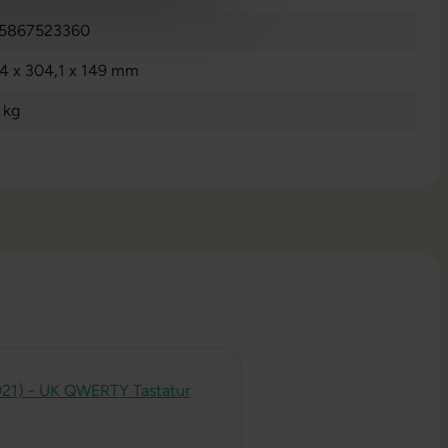
5867523360
,4 x 304,1 x 149 mm
 kg