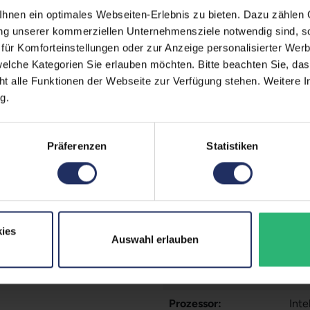
nen ein optimales Webseiten-Erlebnis zu bieten. Dazu zählen C
Displaygröße:
13,3
ung unserer kommerziellen Unternehmensziele notwendig sind, sow
ür Komforteinstellungen oder zur Anzeige personalisierter Wer
LTE:
Nei
elche Kategorien Sie erlauben möchten. Bitte beachten Sie, das
ht alle Funktionen der Webseite zur Verfügung stehen. Weitere In
Displayauflösung:
256
g.
Tastaturlayout:
Deu
Onboard-Grafik:
Inte
Präferenzen
Statistiken
Fingerprintreader:
Ja
Zustand:
Geb
Partnerprogramm:
Ja
ies
Auswahl erlauben
Datenspeicher:
256
Arbeitsspeicher:
16 
Prozessor:
Int