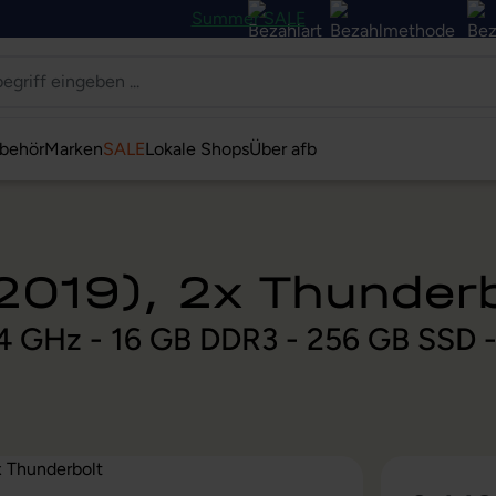
Summer SALE
behör
Marken
SALE
Lokale Shops
Über afb
2019), 2x Thunderb
 1,4 GHz - 16 GB DDR3 - 256 GB SSD 