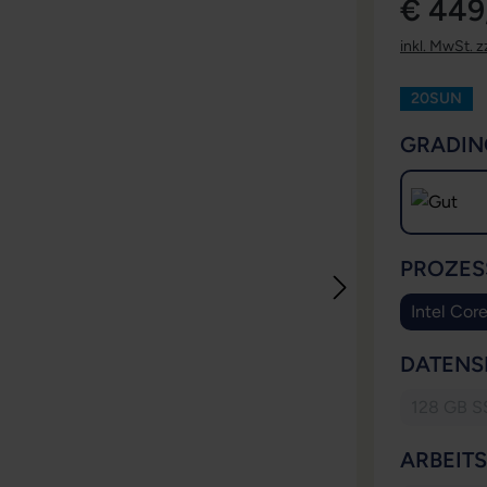
€ 449
inkl. MwSt. z
20SUN
GRADIN
PROZES
Intel Cor
DATENS
128 GB S
(Die
ARBEIT