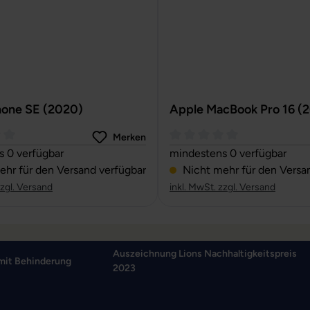
hone SE (2020)
Apple MacBook Pro 16 (
Merken
ttliche Bewertung von 0 von 5 Sternen
Durchschnittliche Bewertun
 0 verfügbar
mindestens 0 verfügbar
hr für den Versand verfügbar
Nicht mehr für den Versa
zzgl. Versand
inkl. MwSt. zzgl. Versand
Auszeichnung Lions Nachhaltigkeitspreis
mit Behinderung
2023