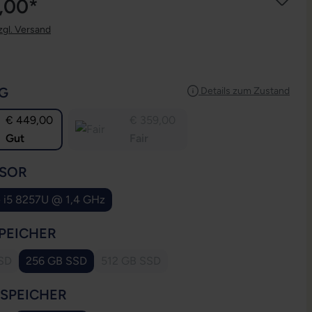
,00*
zgl. Versand
AUSWÄHLEN
G
Details zum Zustand
€ 449,00
€ 359,00
Gut
Fair
AUSWÄHLEN
SOR
e i5 8257U @ 1,4 GHz
AUSWÄHLEN
PEICHER
SD
256 GB SSD
512 GB SSD
se Option ist zurzeit nicht verfügbar.)
(Diese Option ist zurzeit nicht verfügbar.)
AUSWÄHLEN
SSPEICHER