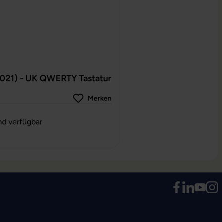
2021) - UK QWERTY Tastatur
Merken
g von 0 von 5 Sternen
nd verfügbar