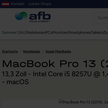
Kontakt
Lokale Shops
Hauptinhalt springen
ur Suche springen
Zur Hauptnavigation springen
Zur Navigation der B2B-Plattform springen
Summer SALE
Notebooks
PCs
Monitore
Smartphones
Tablets
Zu
Startseite
-
Notebooks
-
Apple MacBooks
MacBook Pro 13 (
13,3 Zoll - Intel Core i5 8257U @
- macOS
Bildergalerie überspringen