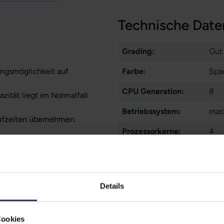
Technische Date
Grading:
Gut
ungsmöglichkeit auf
Farbe:
Spa
CPU Generation:
8
zität liegt im Normalfall
Betriebssystem:
ma
ufzeiten übernehmen.
Prozessorkerne:
4
Displayart:
Glä
Webcam:
Ja
Details
Tastaturbeleuchtung:
Ja
Schnittstellen:
1x 
Cookies
Thu