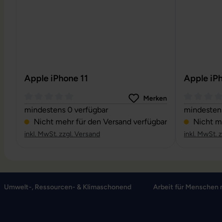
Apple iPhone 11
Apple iP
Merken
Durchschnittliche Bewertung von 0 von 5 Sternen
Durchschni
mindestens 0 verfügbar
mindestens
Nicht mehr für den Versand verfügbar
Nicht me
inkl. MwSt. zzgl. Versand
inkl. MwSt. 
Umwelt-, Ressourcen- & Klimaschonend
Arbeit für Menschen 