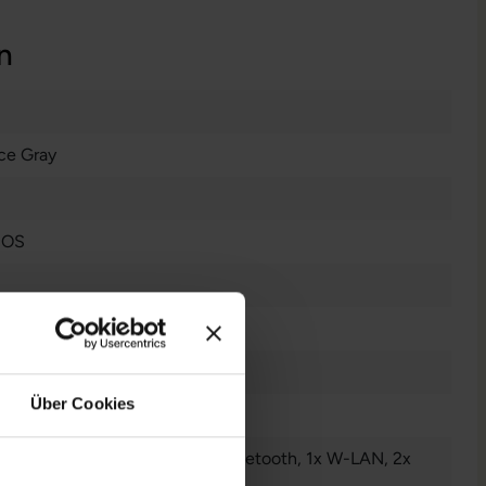
n
ce Gray
cOS
nzendes Display
Über Cookies
Audio - Ausgang - 3.5 mm
, 1x Bluetooth
, 1x W-LAN
, 2x
nderbolt