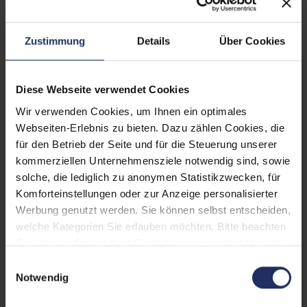
Lautsprecher:
Ja
Helligkeit:
250 cd/m²
Zustimmung
Details
Über Cookies
Blickwinkel:
178°/178°
Pixelabstand:
0,265 mm
Diese Webseite verwendet Cookies
Wir verwenden Cookies, um Ihnen ein optimales
Displayauflösung:
1920 x 1080 FHD
Webseiten-Erlebnis zu bieten. Dazu zählen Cookies, die
Reaktionszeit:
5 ms
für den Betrieb der Seite und für die Steuerung unserer
kommerziellen Unternehmensziele notwendig sind, sowie
Stromverbrauch:
21 Watt
solche, die lediglich zu anonymen Statistikzwecken, für
Komforteinstellungen oder zur Anzeige personalisierter
Displaygröße:
23,0 Zoll
Werbung genutzt werden. Sie können selbst entscheiden,
Schnittstellen:
1x Audio - Ausgang - 3.5 mm
,
welche Kategorien Sie erlauben möchten. Bitte beachten
1x Audio - Eingang - 3.5 mm
,
Sie, dass aufgrund Ihrer Einstellungen, womöglich nicht
1x DVI-D
, 1x VGA
alle Funktionen der Webseite zur Verfügung stehen.
Einwilligungsauswahl
Weitere Informationen finden Sie in
Notwendig
Webcam:
Nein
unserer Datenschutzerklärung.