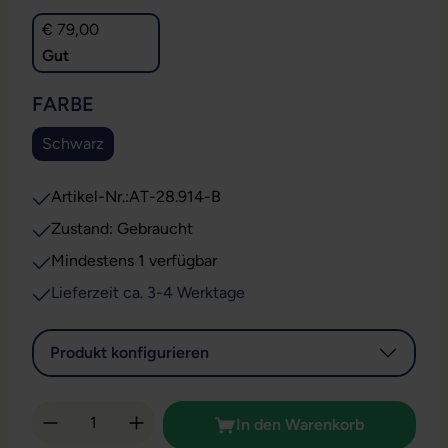
€ 79,00
Gut
AUSWÄHLEN
FARBE
Schwarz
Artikel-Nr.:
AT-28.914-B
Zustand: Gebraucht
Mindestens 1 verfügbar
Lieferzeit ca. 3-4 Werktage
Produkt konfigurieren
Produkt Anzahl: Gib den gewünschten Wert 
In den Warenkorb