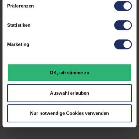
Kontrast:
1000:1
Präferenzen
Ergonomie:
Höhenverstellbar
, Neigbar
,
Pivot-Funktion
, Schwenkbar
Statistiken
Paneltyp:
IPS
Marketing
Touchscreen:
Nein
Bildwiederholrate:
60Hz
OK, ich stimme zu
Partnerprogramm:
Ja
GTIN/EAN:
8806084531636
Auswahl erlauben
Maße (LxBxH):
246 x 548 x 367 mm
Gewicht:
4,5 kg
Nur notwendige Cookies verwenden
Herstellernummer:
23MB35PM-B