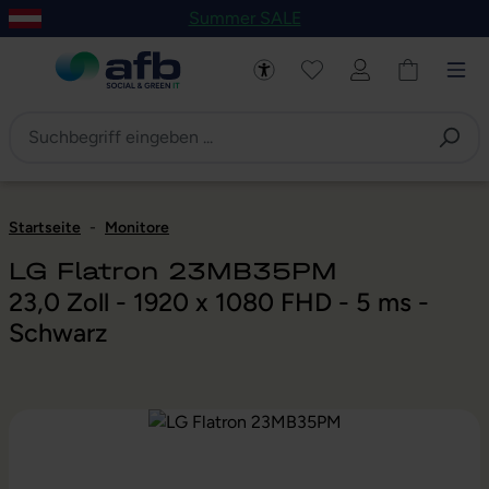
Summer SALE
um Hauptinhalt springen
Zur Navigation der B2B-Plattform springen
Startseite
-
Monitore
LG Flatron 23MB35PM
23,0 Zoll - 1920 x 1080 FHD - 5 ms -
Schwarz
Bildergalerie überspringen