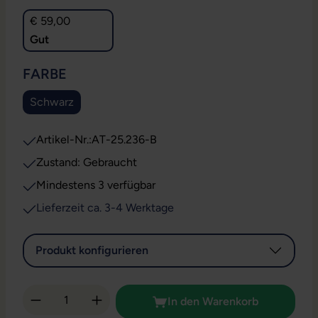
€ 59,00
Gut
AUSWÄHLEN
FARBE
Schwarz
Artikel-Nr.:
AT-25.236-B
Zustand: Gebraucht
Mindestens 3 verfügbar
Lieferzeit ca. 3-4 Werktage
Produkt konfigurieren
Produkt Anzahl: Gib den gewünschten Wert 
In den Warenkorb