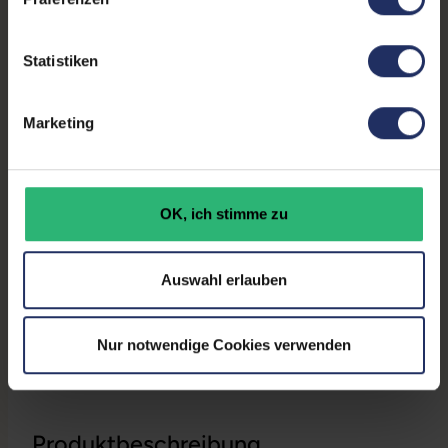
Kontrast:
1000:1
Ergonomie:
Höhenverstellbar
, Neigbar
,
Statistiken
Pivot-Funktion
, Schwenkbar
Paneltyp:
IPS
Marketing
Touchscreen:
Nein
Bildwiederholrate:
60Hz
OK, ich stimme zu
Partnerprogramm:
Ja
GTIN/EAN:
9010362023174
Auswahl erlauben
Maße (LxBxH):
271 x 569 x 432 mm
Nur notwendige Cookies verwenden
Gewicht:
5,1 kg
Produktbeschreibung