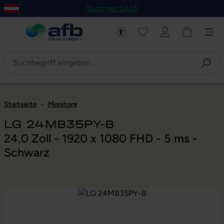
Summer SALE
um Hauptinhalt springen
Zur Navigation der B2B-Plattform springen
Startseite
-
Monitore
LG 24MB35PY-B
24,0 Zoll - 1920 x 1080 FHD - 5 ms -
Schwarz
Bildergalerie überspringen