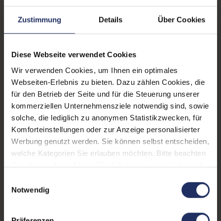
Lautsprecher:
Nein
Zustimmung
Details
Über Cookies
Helligkeit:
250 cd/m²
Blickwinkel:
178°/178°
Diese Webseite verwendet Cookies
Pixelabstand:
0,274 mm
Wir verwenden Cookies, um Ihnen ein optimales
Webseiten-Erlebnis zu bieten. Dazu zählen Cookies, die
Displayauflösung:
1920 x 1080 FHD
für den Betrieb der Seite und für die Steuerung unserer
Reaktionszeit:
5 ms
kommerziellen Unternehmensziele notwendig sind, sowie
solche, die lediglich zu anonymen Statistikzwecken, für
Stromverbrauch:
24 Watt
Komforteinstellungen oder zur Anzeige personalisierter
Werbung genutzt werden. Sie können selbst entscheiden,
Displaygröße:
24,0 Zoll
welche Kategorien Sie erlauben möchten. Bitte beachten
Schnittstellen:
1x Audio - Eingang - 3.5 mm
,
Sie, dass aufgrund Ihrer Einstellungen, womöglich nicht
1x DVI-D
, 1x DisplayPort
, 1x
alle Funktionen der Webseite zur Verfügung stehen.
Einwilligungsauswahl
VGA
Mehr anzeigen
, 3x USB 2 Typ-A
Weitere Informationen finden Sie in
Notwendig
unserer Datenschutzerklärung.
Webcam:
Nein
Präferenzen