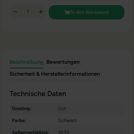
Produkt Anzahl: Gib den gewünschten Wert 
In den Warenkorb
Beschreibung
Bewertungen
Sicherheit & Herstellerinformationen
Technische Daten
Grading:
Gut
Farbe:
Schwarz
Seitenverhältnis:
16:10