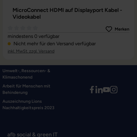
MicroConnect HDMI auf Displayport Kabel -
Videokabel
Merken
Durchschnittliche Bewertung von 0 von 5 Sternen
mindestens 0 verfügbar
Nicht mehr für den Versand verfügbar
inkl. MwSt. zzgl. Versand
Umwelt-, Ressourcen- &
Klimaschonend
Arbeit für Menschen mit
Behinderung
Auszeichnung Lions
Nachhaltigkeitspreis 2023
afb social & green IT