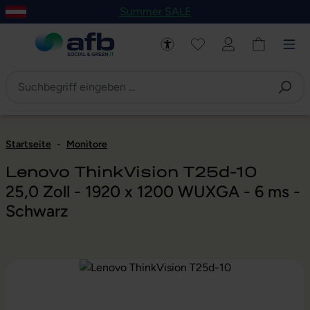
Summer SALE
um Hauptinhalt springen
Zur Navigation der B2B-Plattform springen
Startseite
-
Monitore
Lenovo ThinkVision T25d-10
25,0 Zoll - 1920 x 1200 WUXGA - 6 ms -
Schwarz
Bildergalerie überspringen