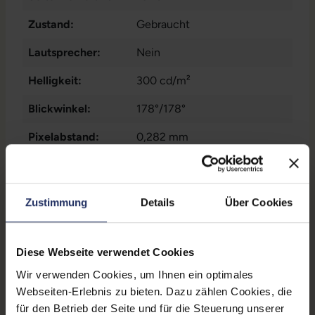
Zustand:
Gebraucht
Lautsprecher:
Nein
Helligkeit:
300 cd/m²
Blickwinkel:
178°/178°
Pixelabstand:
0,282 mm
Displayauflösung:
1920 x 1200 WUXGA
Reaktionszeit:
6 ms
Zustimmung
Details
Über Cookies
Stromverbrauch:
25 Watt
Displaygröße:
25,0 Zoll
Diese Webseite verwendet Cookies
Wir verwenden Cookies, um Ihnen ein optimales
Schnittstellen:
1x Audio - Ausgang - 3.5 mm
,
Webseiten-Erlebnis zu bieten. Dazu zählen Cookies, die
1x DisplayPort
, 1x HDMI
, 1x
für den Betrieb der Seite und für die Steuerung unserer
VGA
Mehr anzeigen
, 4x USB 3 Typ A