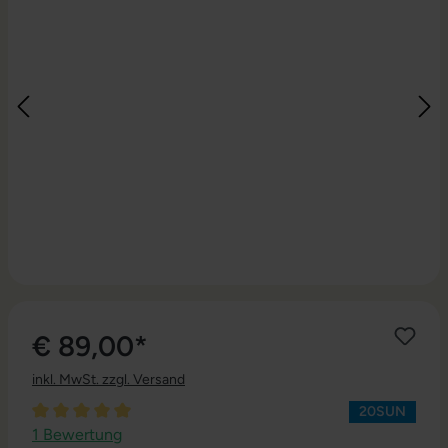
€ 89,00*
inkl. MwSt. zzgl. Versand
20SUN
Durchschnittliche Bewertung von 5 von 5 Sternen
1 Bewertung