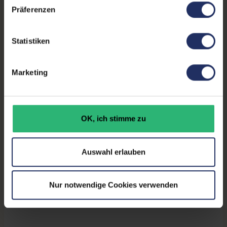
Kontrast:
1000:1
Präferenzen
Ergonomie:
Höhenverstellbar
, Neigbar
,
Pivot-Funktion
, Schwenkbar
Statistiken
Paneltyp:
IPS
Marketing
Touchscreen:
Nein
Bildwiederholrate:
60Hz
OK, ich stimme zu
Partnerprogramm:
Ja
GTIN/EAN:
0196801904989
Auswahl erlauben
Maße (LxBxH):
199,7 x 539,8 x 504,8 mm
Gewicht:
5,4 kg
Nur notwendige Cookies verwenden
Herstellernummer:
63CFMATXEU