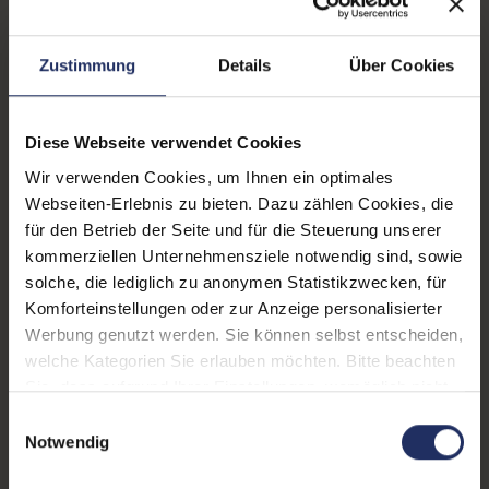
Lautsprecher:
Nein
Helligkeit:
250 cd/m²
Zustimmung
Details
Über Cookies
Blickwinkel:
178°/178°
Pixelabstand:
0,275 mm
Diese Webseite verwendet Cookies
Wir verwenden Cookies, um Ihnen ein optimales
Displayauflösung:
1920 x 1080 FHD
Webseiten-Erlebnis zu bieten. Dazu zählen Cookies, die
Reaktionszeit:
6 ms
für den Betrieb der Seite und für die Steuerung unserer
kommerziellen Unternehmensziele notwendig sind, sowie
Stromverbrauch:
14 Watt
solche, die lediglich zu anonymen Statistikzwecken, für
Komforteinstellungen oder zur Anzeige personalisierter
Displaygröße:
23,8 Zoll
Werbung genutzt werden. Sie können selbst entscheiden,
Schnittstellen:
1x DisplayPort 1.2
, 1x HDMI
welche Kategorien Sie erlauben möchten. Bitte beachten
1.4
, 1x USB 3 Typ B
, 1x VGA
,
Sie, dass aufgrund Ihrer Einstellungen, womöglich nicht
3x USB 3.2 Gen 1 Typ-A
Mehr anzeigen
alle Funktionen der Webseite zur Verfügung stehen.
Einwilligungsauswahl
Weitere Informationen finden Sie in
Notwendig
Webcam:
Nein
unserer Datenschutzerklärung.