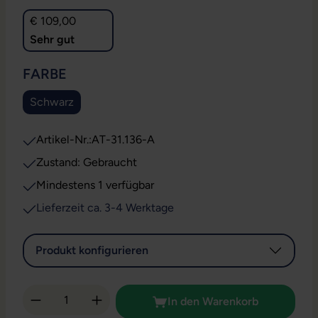
€ 109,00
Sehr gut
AUSWÄHLEN
FARBE
Schwarz
Artikel-Nr.:
AT-31.136-A
Zustand: Gebraucht
Mindestens 1 verfügbar
Lieferzeit ca. 3-4 Werktage
Produkt konfigurieren
Produkt Anzahl: Gib den gewünschten Wert 
In den Warenkorb