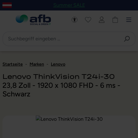
Summer SALE
um Hauptinhalt springen
Zur Navigation der B2B-Plattform springen
Startseite
-
Marken
-
Lenovo
Lenovo ThinkVision T24i-30
23,8 Zoll - 1920 x 1080 FHD - 6 ms -
Schwarz
Bildergalerie überspringen