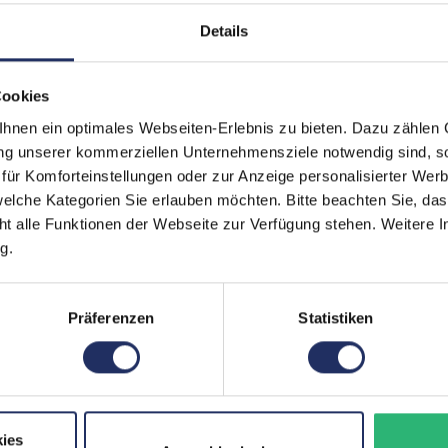
Details
Ergonomie:
Höhenv
Grading:
Gut
Cookies
Helligkeit:
250 c
nen ein optimales Webseiten-Erlebnis zu bieten. Dazu zählen C
ung unserer kommerziellen Unternehmensziele notwendig sind, sow
Kontrast:
1000:1
ür Komforteinstellungen oder zur Anzeige personalisierter Wer
Paneltyp:
IPS
elche Kategorien Sie erlauben möchten. Bitte beachten Sie, das
ht alle Funktionen der Webseite zur Verfügung stehen. Weitere In
Pixelabstand:
0,265
g.
Reaktionszeit:
6 ms
Schnittstellen:
1x Aud
Präferenzen
Statistiken
USB 2 
Mehr a
Stromverbrauch:
15 Wat
ies
Touchscreen:
Nein