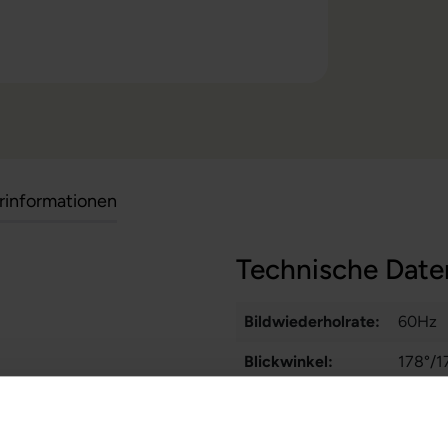
erinformationen
Technische Date
Bildwiederholrate:
60Hz
Blickwinkel:
178°/1
Displayauflösung:
1920 x
Displaygröße:
23,0 Zo