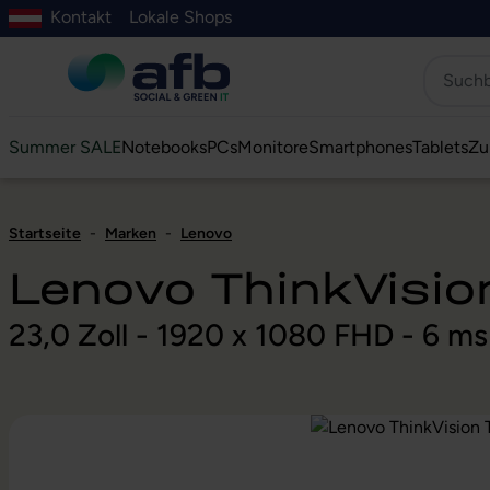
Kontakt
Lokale Shops
Hauptinhalt springen
ur Suche springen
Zur Hauptnavigation springen
Zur Navigation der B2B-Plattform springen
Summer SALE
Notebooks
PCs
Monitore
Smartphones
Tablets
Zu
Startseite
-
Marken
-
Lenovo
Lenovo ThinkVisio
23,0 Zoll - 1920 x 1080 FHD - 6 m
Bildergalerie überspringen