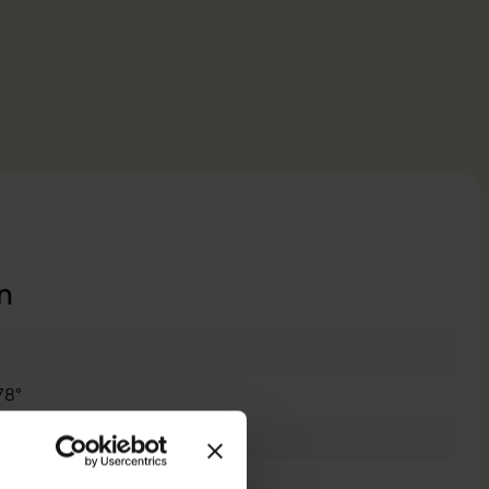
n
78°
 1080 FHD
ll