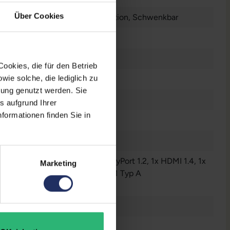
Über Cookies
erstellbar
, Neigbar
, Pivot-Funktion
, Schwenkbar
d/m²
ookies, die für den Betrieb
ie solche, die lediglich zu
bung genutzt werden. Sie
s aufgrund Ihrer
formationen finden Sie in
 mm
io - Ausgang - 3.5 mm
, 1x DisplayPort 1.2
, 1x HDMI 1.4
, 1x
Marketing
Typ B
, 1x VGA
, 4x USB 3.2 Gen 1 Typ A
nzeigen
t