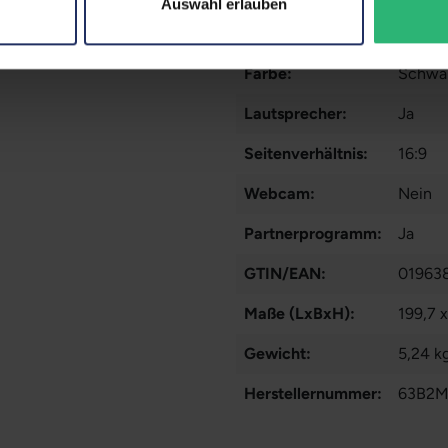
Auswahl erlauben
Zustand:
Gebra
Farbe:
Schwa
Lautsprecher:
Ja
Seitenverhältnis:
16:9
Webcam:
Nein
Partnerprogramm:
Ja
GTIN/EAN:
01963
Maße (LxBxH):
199,7 
Gewicht:
5,24 k
Herstellernummer:
63B2M