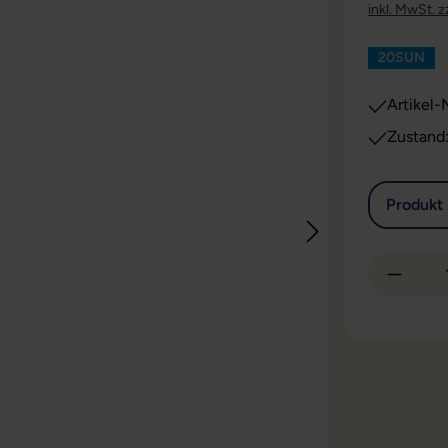
inkl. MwSt. z
20SUN
Artikel-N
Zustand
Produkt 
Produkt