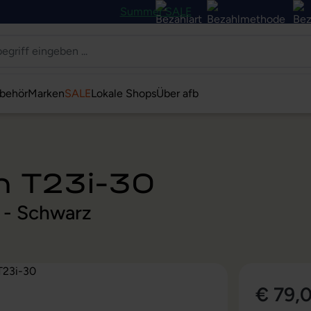
Summer SALE
behör
Marken
SALE
Lokale Shops
Über afb
n T23i-30
s - Schwarz
€ 79,