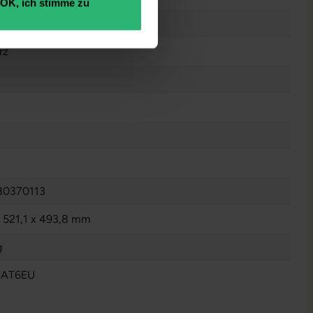
OK, ich stimme zu
ucht
rz
80370113
x 521,1 x 493,8 mm
g
AT6EU