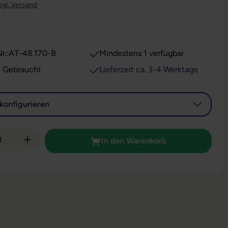
zgl. Versand
r.:
AT-48.170-B
Mindestens 1 verfügbar
: Gebraucht
Lieferzeit ca. 3-4 Werktage
konfigurieren
 Anzahl: Gib den gewünschten Wert ein od
In den Warenkorb