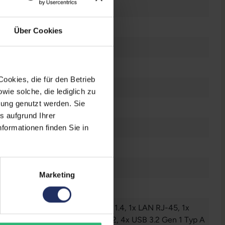
ucht
Über Cookies
d/m²
ookies, die für den Betrieb
78°
ie solche, die lediglich zu
bung genutzt werden. Sie
 mm
s aufgrund Ihrer
x 1440 WQHD
formationen finden Sie in
t
Marketing
ll
io - Ausgang - 3.5 mm
, 1x HDMI 1.4
, 1x LAN RJ-45
, 1x
2 Gen 1 Typ-C
, 2x DisplayPort 1.2
, 4x USB 3.2 Gen 1 Typ A