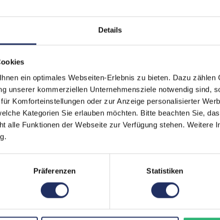
Seitenverhältnis:
16:9
Zustand:
Gebra
Details
Lautsprecher:
Ja
Cookies
Helligkeit:
300 c
nen ein optimales Webseiten-Erlebnis zu bieten. Dazu zählen C
Blickwinkel:
178°/1
ung unserer kommerziellen Unternehmensziele notwendig sind, sow
ür Komforteinstellungen oder zur Anzeige personalisierter Wer
Pixelabstand:
0,206
elche Kategorien Sie erlauben möchten. Bitte beachten Sie, das
Displayauflösung:
2560 
ht alle Funktionen der Webseite zur Verfügung stehen. Weitere In
g.
Reaktionszeit:
6 ms
Stromverbrauch:
23 Wat
Präferenzen
Statistiken
Displaygröße:
23,8 Zo
Schnittstellen:
1x Aud
USB 3.