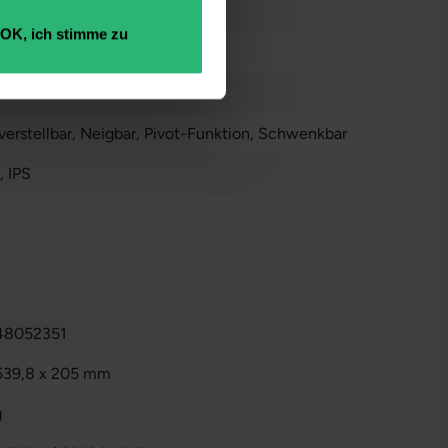
nzeigen
OK, ich stimme zu
erstellbar
, Neigbar
, Pivot-Funktion
, Schwenkbar
, IPS
48052351
539,8 x 205 mm
g