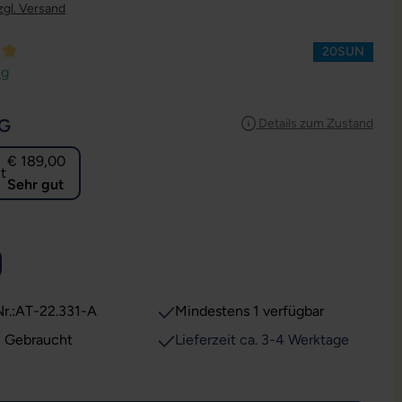
zgl. Versand
20SUN
ttliche Bewertung von 5 von 5 Sternen
ng
AUSWÄHLEN
G
Details zum Zustand
€ 189,00
Sehr gut
USWÄHLEN
r.:
AT-22.331-A
Mindestens 1 verfügbar
: Gebraucht
Lieferzeit ca. 3-4 Werktage