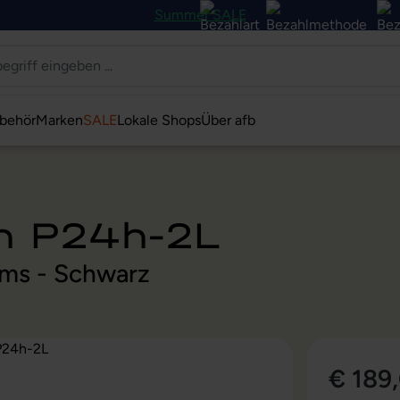
Summer SALE
behör
Marken
SALE
Lokale Shops
Über afb
on P24h-2L
 ms - Schwarz
€ 189