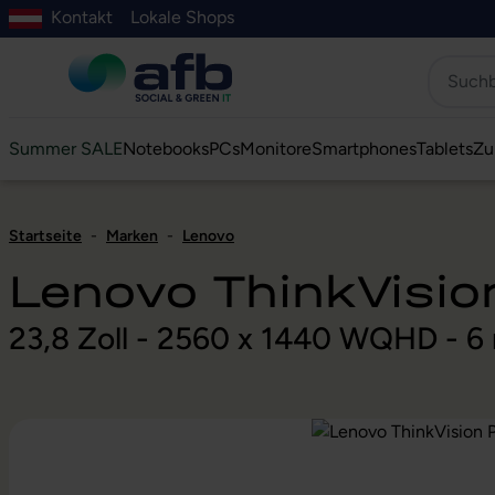
Kontakt
Lokale Shops
Hauptinhalt springen
ur Suche springen
Zur Hauptnavigation springen
Zur Navigation der B2B-Plattform springen
Summer SALE
Notebooks
PCs
Monitore
Smartphones
Tablets
Zu
Startseite
-
Marken
-
Lenovo
Lenovo ThinkVisi
23,8 Zoll - 2560 x 1440 WQHD - 6
Bildergalerie überspringen