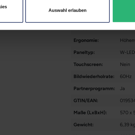
Mehr a
ies
Auswahl erlauben
Webcam:
Nein
Kontrast:
1000:1
Ergonomie:
Höhenv
Paneltyp:
W-LED
Touchscreen:
Nein
Bildwiederholrate:
60Hz
Partnerprogramm:
Ja
GTIN/EAN:
01953
Maße (LxBxH):
570 x 
Gewicht:
6,39 k