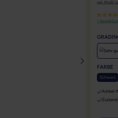
inkl. MwSt. z
Durchschni
1 Bewertu
GRADIN
A
FARBE
Schwarz
Artikel-N
Zustand