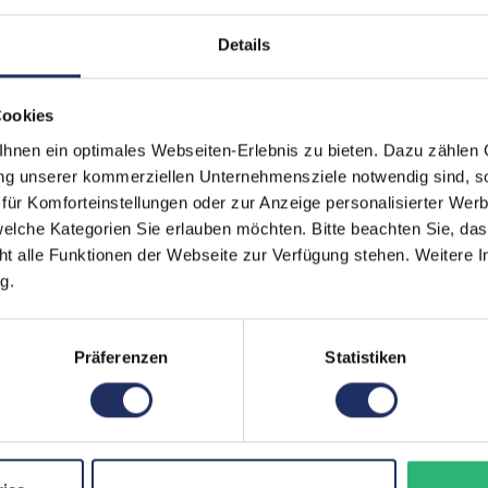
Zustand:
Gebra
Details
Lautsprecher:
Ja
Helligkeit:
300 c
Cookies
Blickwinkel:
178°/1
nen ein optimales Webseiten-Erlebnis zu bieten. Dazu zählen C
ung unserer kommerziellen Unternehmensziele notwendig sind, sow
Pixelabstand:
0,206
ür Komforteinstellungen oder zur Anzeige personalisierter Wer
elche Kategorien Sie erlauben möchten. Bitte beachten Sie, das
Displayauflösung:
2560 
ht alle Funktionen der Webseite zur Verfügung stehen. Weitere In
Reaktionszeit:
6 ms
g.
Stromverbrauch:
23 Wat
Präferenzen
Statistiken
Displaygröße:
23,8 Zo
Schnittstellen:
1x Aud
Typ C
,
Mehr a