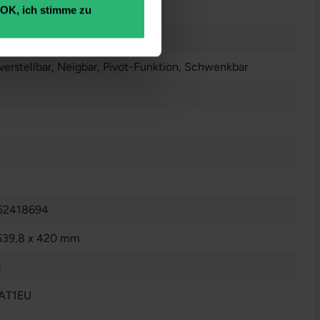
OK, ich stimme zu
erstellbar
, Neigbar
, Pivot-Funktion
, Schwenkbar
52418694
539,8 x 420 mm
g
AT1EU