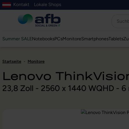
Kontakt
Lokale Shops
Hauptinhalt springen
ur Suche springen
Zur Hauptnavigation springen
Zur Navigation der B2B-Plattform springen
Summer SALE
Notebooks
PCs
Monitore
Smartphones
Tablets
Zu
Startseite
-
Monitore
Lenovo ThinkVisi
23,8 Zoll - 2560 x 1440 WQHD - 6
Bildergalerie überspringen