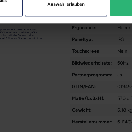
ies
Webcam:
Nein
Auswahl erlauben
Kontrast:
1000:1
Ergonomie:
Höhenv
Paneltyp:
IPS
Touchscreen:
Nein
Bildwiederholrate:
60Hz
Partnerprogramm:
Ja
GTIN/EAN:
01945
Maße (LxBxH):
570 x 
Gewicht:
6,18 k
Herstellernummer:
61F4G