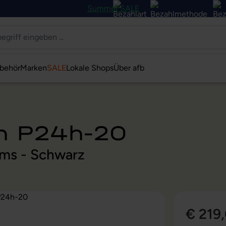
Summer SALE
behör
Marken
SALE
Lokale Shops
Über afb
on P24h-20
 ms - Schwarz
€ 219