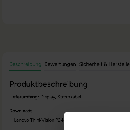
Beschreibung
Bewertungen
Sicherheit & Herstell
Produktbeschreibung
Lieferumfang:
Display, Stromkabel
Downloads
Lenovo ThinkVision P24h-20 - Datenblatt (pdf)