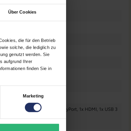
ucht
Über Cookies
d/m²
78°
ookies, die für den Betrieb
ie solche, die lediglich zu
 mm
bung genutzt werden. Sie
s aufgrund Ihrer
x 1440 WQHD
formationen finden Sie in
t
Marketing
ll
io - Ausgang - 3.5 mm
, 1x DisplayPort
, 1x HDMI
, 1x USB 3
 4x USB 3 Typ A
nzeigen