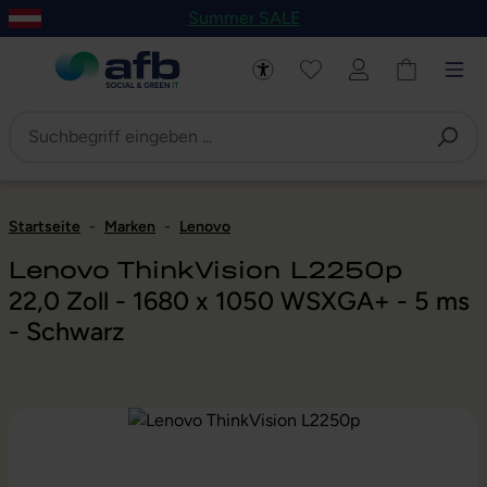
Summer SALE
um Hauptinhalt springen
Zur Navigation der B2B-Plattform springen
Startseite
-
Marken
-
Lenovo
Lenovo ThinkVision L2250p
22,0 Zoll - 1680 x 1050 WSXGA+ - 5 ms
- Schwarz
Bildergalerie überspringen