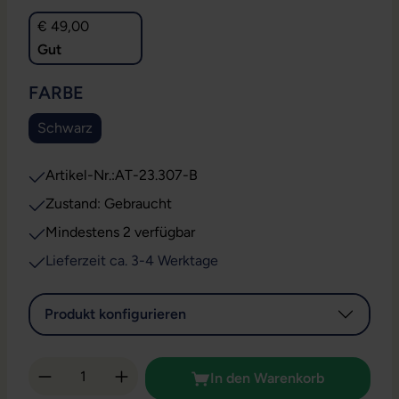
€ 49,00
Gut
AUSWÄHLEN
FARBE
Schwarz
Artikel-Nr.:
AT-23.307-B
Zustand: Gebraucht
Mindestens 2 verfügbar
Lieferzeit ca. 3-4 Werktage
Produkt konfigurieren
Produkt Anzahl: Gib den gewünschten Wert 
In den Warenkorb