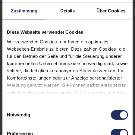
Lautsprecher:
Nein
Zustimmung
Details
Über Cookies
Helligkeit:
250 cd/m²
Blickwinkel:
170°/160°
Diese Webseite verwendet Cookies
Pixelabstand:
0,282 mm
Wir verwenden Cookies, um Ihnen ein optimales
Webseiten-Erlebnis zu bieten. Dazu zählen Cookies, die
Displayauflösung:
1680 x 1050 WSXGA+
für den Betrieb der Seite und für die Steuerung unserer
Reaktionszeit:
5 ms
kommerziellen Unternehmensziele notwendig sind, sowie
solche, die lediglich zu anonymen Statistikzwecken, für
Stromverbrauch:
21 Watt
Komforteinstellungen oder zur Anzeige personalisierter
Werbung genutzt werden. Sie können selbst entscheiden,
Displaygröße:
22,0 Zoll
welche Kategorien Sie erlauben möchten. Bitte beachten
Schnittstellen:
1x DVI-D
, 1x VGA
Sie, dass aufgrund Ihrer Einstellungen, womöglich nicht
alle Funktionen der Webseite zur Verfügung stehen.
Einwilligungsauswahl
Webcam:
Nein
Weitere Informationen finden Sie in
Notwendig
unserer Datenschutzerklärung.
Kontrast:
1000:1
Präferenzen