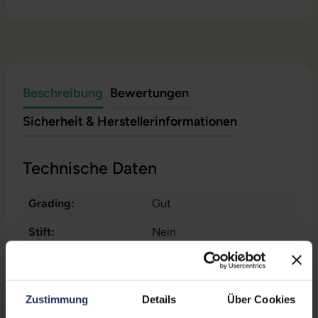
Beschreibung
Bewertungen
Sicherheit & Herstellerinformationen
Technische Daten
Grading:
Gut
Stift:
Nein
Prozessor:
Intel Core i5 1140G7 @ 1,1
GHz
Zustimmung
Details
Über Cookies
Datenspeicher:
500 GB SSD