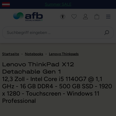
Summer SALE
um Hauptinhalt springen
Zur Navigation der B2B-Plattform springen
Startseite
-
Notebooks
-
Lenovo Thinkpads
Lenovo ThinkPad X12
Detachable Gen 1
12,3 Zoll - Intel Core i5 1140G7 @ 1,1
GHz - 16 GB DDR4 - 500 GB SSD - 1920
x 1280 - Touchscreen - Windows 11
Professional