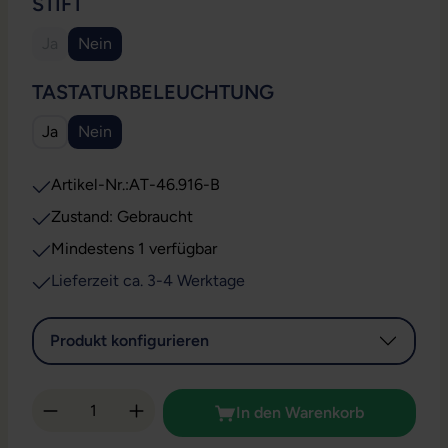
AUSWÄHLEN
STIFT
Ja
Nein
(Diese Option ist zurzeit nicht verfügbar.)
AUSWÄHLEN
TASTATURBELEUCHTUNG
Ja
Nein
Artikel-Nr.:
AT-46.916-B
Zustand: Gebraucht
Mindestens 1 verfügbar
Lieferzeit ca. 3-4 Werktage
Produkt konfigurieren
Produkt Anzahl: Gib den gewünschten Wert 
In den Warenkorb