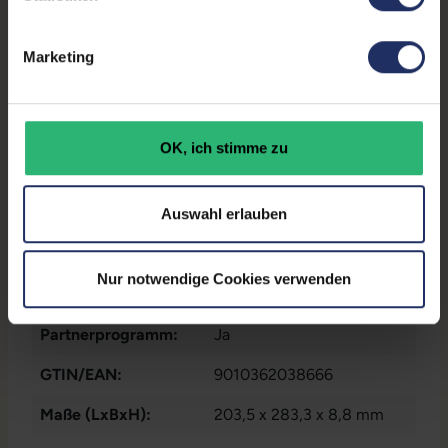
Displaygröße:
12,3 Zoll
LTE:
Ja
Marketing
Displayauflösung:
1920 x 1280
Tastaturlayout:
Deutsch (QWERTZ) ohne
OK, ich stimme zu
Ziffernblock
Onboard-Grafik:
Intel Tiger Lake-UP3/UP4 -
Auswahl erlauben
GT2
Fingerprintreader:
Ja
Nur notwendige Cookies verwenden
Zustand:
Gebraucht
Partnerprogramm:
Ja
GTIN/EAN:
9010362038666
Maße (LxBxH):
203,5 x 283,3 x 8,8 mm