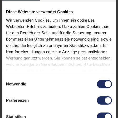
Produkttyp:
Convertible
Diese Webseite verwendet Cookies
Arbeitsspeicher:
16 GB DDR4
Wir verwenden Cookies, um Ihnen ein optimales
Webseiten-Erlebnis zu bieten. Dazu zählen Cookies, die
CPU Generation:
11
für den Betrieb der Seite und für die Steuerung unserer
Betriebssystem:
Windows 11 Professional
kommerziellen Unternehmensziele notwendig sind, sowie
solche, die lediglich zu anonymen Statistikzwecken, für
Prozessorkerne:
4
Komforteinstellungen oder zur Anzeige personalisierter
Werbung genutzt werden. Sie können selbst entscheiden,
Displayart:
Touchscreen
welche Kategorien Sie erlauben möchten. Bitte beachten
Webcam:
Ja
Sie, dass aufgrund Ihrer Einstellungen, womöglich nicht
alle Funktionen der Webseite zur Verfügung stehen.
Einwilligungsauswahl
Tastaturbeleuchtung:
Nein
Weitere Informationen finden Sie in
Notwendig
unserer Datenschutzerklärung.
Schnittstellen:
1x Audio / Mikrofon - 3.5
mm Combo
, 1x
Präferenzen
Thunderbolt 4
, 1x USB 3.2
Type C
Statistiken