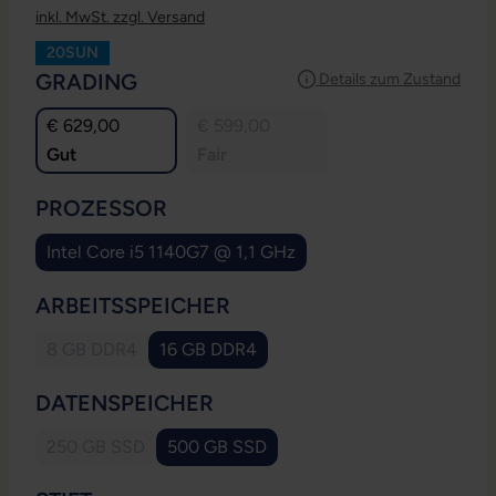
inkl. MwSt. zzgl. Versand
20SUN
AUSWÄHLEN
GRADING
Details zum Zustand
€ 629,00
€ 599,00
Gut
Fair
AUSWÄHLEN
PROZESSOR
Intel Core i5 1140G7 @ 1,1 GHz
AUSWÄHLEN
ARBEITSSPEICHER
8 GB DDR4
16 GB DDR4
(Diese Option ist zurzeit nicht verfügbar.)
AUSWÄHLEN
DATENSPEICHER
250 GB SSD
500 GB SSD
(Diese Option ist zurzeit nicht verfügbar.)