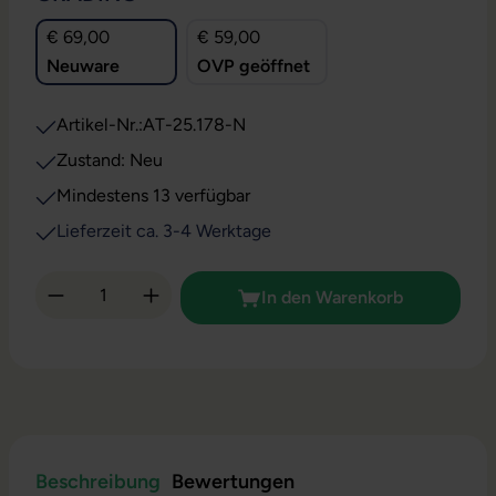
€ 69,00
€ 59,00
Neuware
OVP geöffnet
Artikel-Nr.:
AT-25.178-N
Zustand: Neu
Mindestens 13 verfügbar
Lieferzeit ca. 3-4 Werktage
Produkt Anzahl: Gib den gewünschten Wert 
In den Warenkorb
Beschreibung
Bewertungen