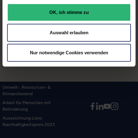
Sechs USB 3.0, einer unterstützt das Aufladen
über USB
OK, ich stimme zu
Bis zu 4K Auflösung
Physische Heckausrichtung für jedes Mal ein
perfektes dock-in
Auswahl erlauben
Lieferumfang:
Dockingstation, Netzteil 230W
Nur notwendige Cookies verwenden
Umwelt-, Ressourcen- &
Klimaschonend
Arbeit für Menschen mit
Behinderung
Auszeichnung Lions
Nachhaltigkeitspreis 2023