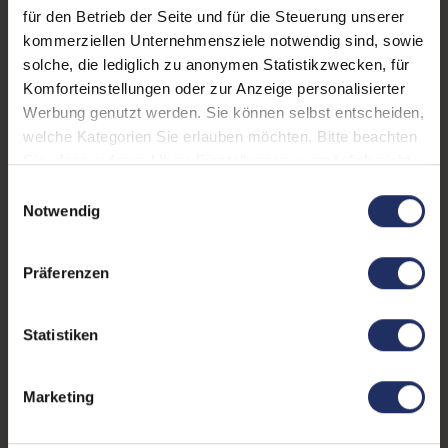
für den Betrieb der Seite und für die Steuerung unserer
6x USB 3 Typ-A
,
Passend für Modell:
ThinkPad P50
, ThinkPad
kommerziellen Unternehmensziele notwendig sind, sowie
Kensington Lock
P51
, ThinkPad P70
,
solche, die lediglich zu anonymen Statistikzwecken, für
ThinkPad P71
Komforteinstellungen oder zur Anzeige personalisierter
Werbung genutzt werden. Sie können selbst entscheiden,
Netzteil:
230 Watt
welche Kategorien Sie erlauben möchten. Bitte beachten
Partnerprogramm:
Nein
Sie, dass aufgrund Ihrer Einstellungen, womöglich nicht
alle Funktionen der Webseite zur Verfügung stehen.
Einwilligungsauswahl
GTIN/EAN:
0889233920428
Weitere Informationen finden Sie in
Notwendig
unserer Datenschutzerklärung.
Maße (LxBxH):
165,4 x 402,2 x 55,6 mm
Präferenzen
Gewicht:
0,98 kg
Herstellernummer:
40A50230EU
Statistiken
Marketing
Produktbeschreibung