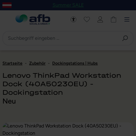
Summer SALE
um Hauptinhalt springen
Zur Navigation der B2B-Plattform springen
Startseite
-
Zubehör
-
Dockingstations | Hubs
Lenovo ThinkPad Workstation
Dock (40A50230EU) -
Dockingstation
Neu
Bildergalerie überspringen